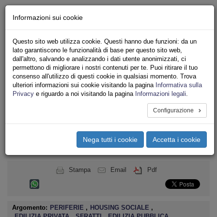
Chi siamo - Statuto
Informazioni sui cookie
Le nostre sedi
Servizi
Questo sito web utilizza cookie. Questi hanno due funzioni: da un
Iscriviti
lato garantiscono le funzionalità di base per questo sito web,
Ricerca
dall'altro, salvando e analizzando i dati utente anonimizzati, ci
Area Stampa
permettono di migliorare i nostri contenuti per te. Puoi ritirare il tuo
consenso all'utilizzo di questi cookie in qualsiasi momento. Trova
Privacy
ulteriori informazioni sui cookie visitando la pagina
Informativa sulla
ASSOCIAZIONI INQUILINI E ABITANTI
Privacy
e riguardo a noi visitando la pagina
Informazioni legali
.
Configurazione
Toggle
navigation
Nega tutti i cookie
Accetta i cookie
Menu del sito
Toggle
navigati
Stampa
Email
Pdf
Argomento:
PERIFERIE
,
HOUSING SOCIALE
,
EDILIZIA PRIVATA
,
SFRATTI
,
EDILIZIA PUBBLICA
,