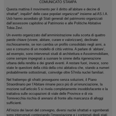
COMUNICATO STAMPA
Questa mattina il movimento per il diritto all’abitare e decine di
sfrattat*, inquilin* delle case popolari organizzat* insieme ad AS.I.A.
Usb hanno assediato gli Stati generali del patrimonio organizzati
dall’assessore capitolino al Patrimonio e alle Politiche Abitative
Tobia Zevi.
Un evento organizzato dall’amministrazione sulla scorta di quattro
parole chiave (vivere, abitare, curare e valorizzare), declinate
rischiosamente, se non cambia un profilo consolidato negli anni, a
uso e consumo di un modello di città vetrina. A parlare di ‘abitare’,
ad esempio, sono intervenuti studi di architettura e Assoimmobiliare,
come sempre impegnati a suonare le sirene della rigenerazione
urbana della rendita e dei grandi eventi. A restare fuori, invece, sono
state le questioni della città della crisi abitativa che, stando a numeri
probabilmente sottostimati, coinvolge oltre 57mila nuclei familiari.
Nel frattempo gli sfratti proseguono senza soluzioni, il Piano
Straordinario per l’Abitare rimane poco più di un’enunciazione, la
mozione sull’articolo 5 si rivela completamente insoddisfacente e la
trattativa sulle occupazioni di viale delle Province e di via
Torrevecchia rischia di arenarsi di fronte alla mancanza di alloggi
sufficienti.
All’inizio dei lavori del convegno, diversi nuclei sfrattati e sgomberati
sono intervenuti contestando l’impostazione e i contenuti degli stati