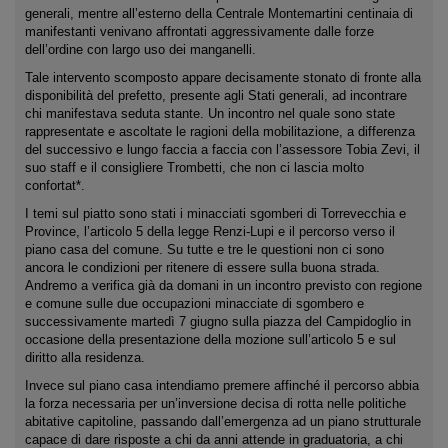
generali, mentre all’esterno della Centrale Montemartini centinaia di
manifestanti venivano affrontati aggressivamente dalle forze
dell’ordine con largo uso dei manganelli.
Tale intervento scomposto appare decisamente stonato di fronte alla
disponibilità del prefetto, presente agli Stati generali, ad incontrare
chi manifestava seduta stante. Un incontro nel quale sono state
rappresentate e ascoltate le ragioni della mobilitazione, a differenza
del successivo e lungo faccia a faccia con l’assessore Tobia Zevi, il
suo staff e il consigliere Trombetti, che non ci lascia molto
confortat*.
I temi sul piatto sono stati i minacciati sgomberi di Torrevecchia e
Province, l’articolo 5 della legge Renzi-Lupi e il percorso verso il
piano casa del comune. Su tutte e tre le questioni non ci sono
ancora le condizioni per ritenere di essere sulla buona strada.
Andremo a verifica già da domani in un incontro previsto con regione
e comune sulle due occupazioni minacciate di sgombero e
successivamente martedì 7 giugno sulla piazza del Campidoglio in
occasione della presentazione della mozione sull’articolo 5 e sul
diritto alla residenza.
Invece sul piano casa intendiamo premere affinché il percorso abbia
la forza necessaria per un’inversione decisa di rotta nelle politiche
abitative capitoline, passando dall’emergenza ad un piano strutturale
capace di dare risposte a chi da anni attende in graduatoria, a chi