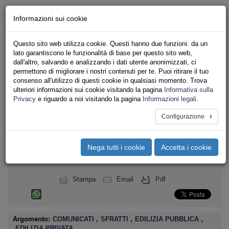
Chi siamo - Statuto
Informazioni sui cookie
Le nostre sedi
Servizi
Questo sito web utilizza cookie. Questi hanno due funzioni: da un
Iscriviti
lato garantiscono le funzionalità di base per questo sito web,
Ricerca
dall'altro, salvando e analizzando i dati utente anonimizzati, ci
Area Stampa
permettono di migliorare i nostri contenuti per te. Puoi ritirare il tuo
consenso all'utilizzo di questi cookie in qualsiasi momento. Trova
Privacy
ulteriori informazioni sui cookie visitando la pagina
Informativa sulla
ASSOCIAZIONI INQUILINI E ABITANTI
Privacy
e riguardo a noi visitando la pagina
Informazioni legali
.
Configurazione
Toggle
navigation
Nega tutti i cookie
Accetta i cookie
Menu del sito
Toggle
navigati
Stampa
Email
Pdf
Argomento:
COMUNICATI
,
SFRATTI
,
EDILIZIA PUBBLICA
,
EDILIZIA PRIVATA