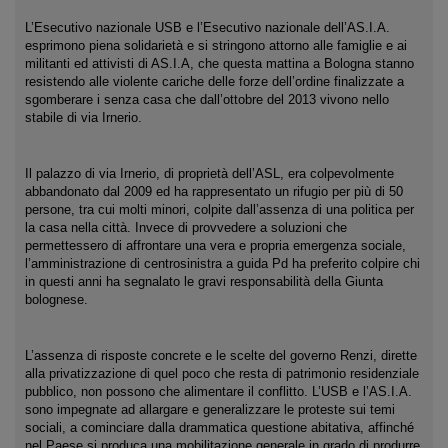
L’Esecutivo nazionale USB e l’Esecutivo nazionale dell’AS.I.A.
esprimono piena solidarietà e si stringono attorno alle famiglie e ai
militanti ed attivisti di AS.I.A, che questa mattina a Bologna stanno
resistendo alle violente cariche delle forze dell’ordine finalizzate a
sgomberare i senza casa che dall’ottobre del 2013 vivono nello
stabile di via Irnerio.
Il palazzo di via Irnerio, di proprietà dell’ASL, era colpevolmente
abbandonato dal 2009 ed ha rappresentato un rifugio per più di 50
persone, tra cui molti minori, colpite dall’assenza di una politica per
la casa nella città. Invece di provvedere a soluzioni che
permettessero di affrontare una vera e propria emergenza sociale,
l’amministrazione di centrosinistra a guida Pd ha preferito colpire chi
in questi anni ha segnalato le gravi responsabilità della Giunta
bolognese.
L’assenza di risposte concrete e le scelte del governo Renzi, dirette
alla privatizzazione di quel poco che resta di patrimonio residenziale
pubblico, non possono che alimentare il conflitto. L’USB e l’AS.I.A.
sono impegnate ad allargare e generalizzare le proteste sui temi
sociali, a cominciare dalla drammatica questione abitativa, affinché
nel Paese si produca una mobilitazione generale in grado di produrre