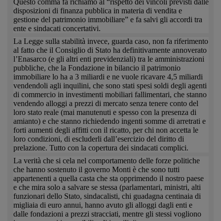
Questo comma fa richiamo al “rispetto dei vincoli previsti dalle
disposizioni di finanza pubblica in materia di vendita e
gestione del patrimonio immobiliare” e fa salvi gli accordi tra
ente e sindacati concertativi.
La Legge sulla stabilità invece, guarda caso, non fa riferimento
al fatto che il Consiglio di Stato ha definitivamente annoverato
l’Enasarco (e gli altri enti previdenziali) tra le amministrazioni
pubbliche, che la Fondazione in bilancio il patrimonio
immobiliare lo ha a 3 miliardi e ne vuole ricavare 4,5 miliardi
vendendoli agli inquilini, che sono stati spesi soldi degli agenti
di commercio in investimenti mobiliari fallimentari, che stanno
vendendo alloggi a prezzi di mercato senza tenere conto del
loro stato reale (mai manutenuti e spesso con la presenza di
amianto) e che stanno richiedendo ingenti somme di arretrati e
forti aumenti degli affitti con il ricatto, per chi non accetta le
loro condizioni, di escluderli dall’esercizio del diritto di
prelazione. Tutto con la copertura dei sindacati complici.
La verità che si cela nel comportamento delle forze politiche
che hanno sostenuto il governo Monti è che sono tutti
appartenenti a quella casta che sta opprimendo il nostro paese
e che mira solo a salvare se stessa (parlamentari, ministri, alti
funzionari dello Stato, sindacalisti, chi guadagna centinaia di
migliaia di euro annui, hanno avuto gli alloggi dagli enti e
dalle fondazioni a prezzi stracciati, mentre gli stessi vogliono