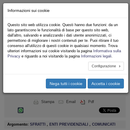
Chi siamo - Statuto
Informazioni sui cookie
Le nostre sedi
Servizi
Questo sito web utilizza cookie. Questi hanno due funzioni: da un
Iscriviti
lato garantiscono le funzionalità di base per questo sito web,
Ricerca
dall'altro, salvando e analizzando i dati utente anonimizzati, ci
Area Stampa
permettono di migliorare i nostri contenuti per te. Puoi ritirare il tuo
consenso all'utilizzo di questi cookie in qualsiasi momento. Trova
Privacy
ulteriori informazioni sui cookie visitando la pagina
Informativa sulla
ASSOCIAZIONI INQUILINI E ABITANTI
Privacy
e riguardo a noi visitando la pagina
Informazioni legali
.
Configurazione
Toggle
navigation
Nega tutti i cookie
Accetta i cookie
Menu del sito
Toggle
navigati
Stampa
Email
Pdf
Argomento:
SFRATTI
,
ENTI PREVIDENZIALI
,
COMUNICATI