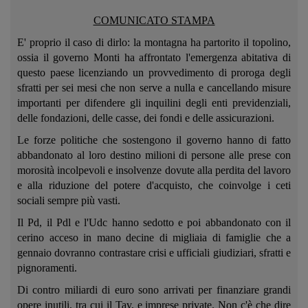
COMUNICATO STAMPA
E' proprio il caso di dirlo: la montagna ha partorito il topolino,
ossia il governo Monti ha affrontato l'emergenza abitativa di
questo paese licenziando un provvedimento di proroga degli
sfratti per sei mesi che non serve a nulla e cancellando misure
importanti per difendere gli inquilini degli enti previdenziali,
delle fondazioni, delle casse, dei fondi e delle assicurazioni.
Le forze politiche che sostengono il governo hanno di fatto
abbandonato al loro destino milioni di persone alle prese con
morosità incolpevoli e insolvenze dovute alla perdita del lavoro
e alla riduzione del potere d'acquisto, che coinvolge i ceti
sociali sempre più vasti.
Il Pd, il Pdl e l'Udc hanno sedotto e poi abbandonato con il
cerino acceso in mano decine di migliaia di famiglie che a
gennaio dovranno contrastare crisi e ufficiali giudiziari, sfratti e
pignoramenti.
Di contro miliardi di euro sono arrivati per finanziare grandi
opere inutili, tra cui il Tav, e imprese private. Non c'è che dire