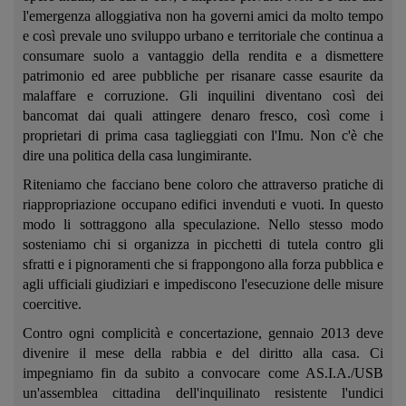
l'emergenza alloggiativa non ha governi amici da molto tempo
e così prevale uno sviluppo urbano e territoriale che continua a
consumare suolo a vantaggio della rendita e a dismettere
patrimonio ed aree pubbliche per risanare casse esaurite da
malaffare e corruzione. Gli inquilini diventano così dei
bancomat dai quali attingere denaro fresco, così come i
proprietari di prima casa taglieggiati con l'Imu. Non c'è che
dire una politica della casa lungimirante.
Riteniamo che facciano bene coloro che attraverso pratiche di
riappropriazione occupano edifici invenduti e vuoti. In questo
modo li sottraggono alla speculazione. Nello stesso modo
sosteniamo chi si organizza in picchetti di tutela contro gli
sfratti e i pignoramenti che si frappongono alla forza pubblica e
agli ufficiali giudiziari e impediscono l'esecuzione delle misure
coercitive.
Contro ogni complicità e concertazione, gennaio 2013 deve
divenire il mese della rabbia e del diritto alla casa. Ci
impegniamo fin da subito a convocare come AS.I.A./USB
un'assemblea cittadina dell'inquilinato resistente l'undici