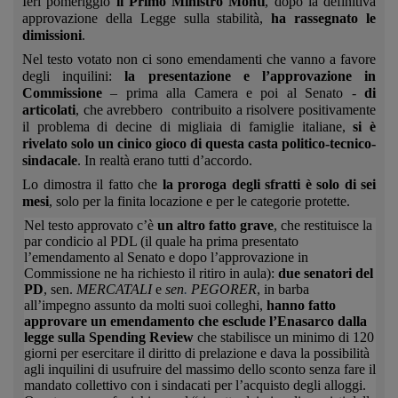
Ieri pomeriggio
il Primo Ministro Monti
, dopo la definitiva
approvazione della Legge sulla stabilità,
ha rassegnato le
dimissioni
.
Nel testo votato non ci sono emendamenti che vanno a favore
degli inquilini:
la presentazione e l’approvazione in
Commissione
– prima alla Camera e poi al Senato -
di
articolati
, che avrebbero contribuito a risolvere positivamente
il problema di decine di migliaia di famiglie italiane,
si è
rivelato solo un cinico gioco di questa casta politico-tecnico-
sindacale
. In realtà erano tutti d’accordo.
Lo dimostra il fatto che
la proroga degli sfratti è solo di sei
mesi
, solo per la finita locazione e per le categorie protette.
Nel testo approvato c’è
un altro fatto grave
, che restituisce la
par condicio al PDL (il quale ha prima presentato
l’emendamento al Senato e dopo l’approvazione in
Commissione ne ha richiesto il ritiro in aula):
due senatori del
PD
, sen.
MERCATALI
e
sen
.
PEGORER
, in barba
all’impegno assunto da molti suoi colleghi,
hanno fatto
approvare un emendamento che esclude l’Enasarco dalla
legge sulla Spending Review
che stabilisce un minimo di 120
giorni per esercitare il diritto di prelazione e dava la possibilità
agli inquilini di usufruire del massimo dello sconto senza fare il
mandato collettivo con i sindacati per l’acquisto degli alloggi.