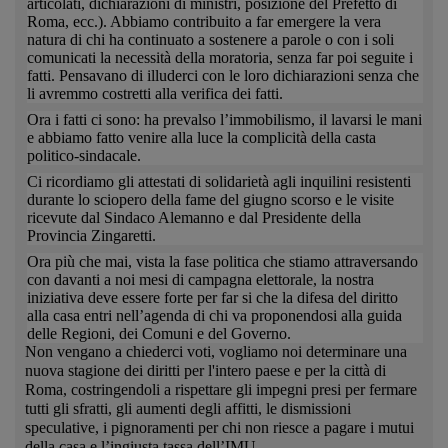
articolati, dichiarazioni di ministri, posizione del Prefetto di
Roma, ecc.). Abbiamo contribuito a far emergere la vera
natura di chi ha continuato a sostenere a parole o con i soli
comunicati la necessità della moratoria, senza far poi seguite i
fatti. Pensavano di illuderci con le loro dichiarazioni senza che
li avremmo costretti alla verifica dei fatti.
Ora i fatti ci sono: ha prevalso l’immobilismo, il lavarsi le mani
e abbiamo fatto venire alla luce la complicità della casta
politico-sindacale.
Ci ricordiamo gli attestati di solidarietà agli inquilini resistenti
durante lo sciopero della fame del giugno scorso e le visite
ricevute dal Sindaco Alemanno e dal Presidente della
Provincia Zingaretti.
Ora più che mai, vista la fase politica che stiamo attraversando
con davanti a noi mesi di campagna elettorale, la nostra
iniziativa deve essere forte per far si che la difesa del diritto
alla casa entri nell’agenda di chi va proponendosi alla guida
delle Regioni, dei Comuni e del Governo.
Non vengano a chiederci voti, vogliamo noi determinare una
nuova stagione dei diritti per l'intero paese e per la città di
Roma, costringendoli a rispettare gli impegni presi per fermare
tutti gli sfratti, gli aumenti degli affitti, le dismissioni
speculative, i pignoramenti per chi non riesce a pagare i mutui
della casa e l’ingiusta tassa dell’IMU.