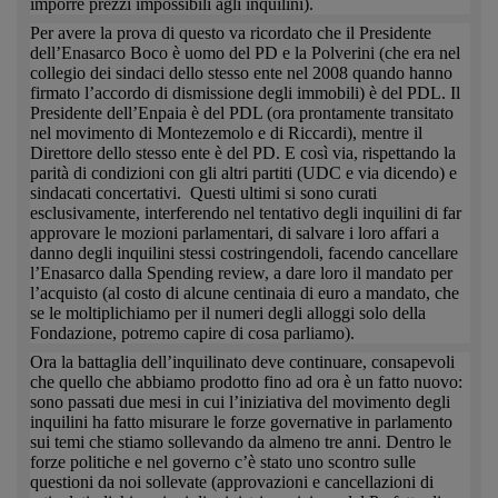
imporre prezzi impossibili agli inquilini).
Per avere la prova di questo va ricordato che il Presidente
dell’Enasarco Boco è uomo del PD e la Polverini (che era nel
collegio dei sindaci dello stesso ente nel 2008 quando hanno
firmato l’accordo di dismissione degli immobili) è del PDL. Il
Presidente dell’Enpaia è del PDL (ora prontamente transitato
nel movimento di Montezemolo e di Riccardi), mentre il
Direttore dello stesso ente è del PD. E così via, rispettando la
parità di condizioni con gli altri partiti (UDC e via dicendo) e
sindacati concertativi. Questi ultimi si sono curati
esclusivamente, interferendo nel tentativo degli inquilini di far
approvare le mozioni parlamentari, di salvare i loro affari a
danno degli inquilini stessi costringendoli, facendo cancellare
l’Enasarco dalla Spending review, a dare loro il mandato per
l’acquisto (al costo di alcune centinaia di euro a mandato, che
se le moltiplichiamo per il numeri degli alloggi solo della
Fondazione, potremo capire di cosa parliamo).
Ora la battaglia dell’inquilinato deve continuare, consapevoli
che quello che abbiamo prodotto fino ad ora è un fatto nuovo:
sono passati due mesi in cui l’iniziativa del movimento degli
inquilini ha fatto misurare le forze governative in parlamento
sui temi che stiamo sollevando da almeno tre anni. Dentro le
forze politiche e nel governo c’è stato uno scontro sulle
questioni da noi sollevate (approvazioni e cancellazioni di