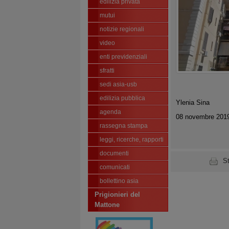
edilizia privata
mutui
notizie regionali
video
enti previdenziali
sfratti
sedi asia-usb
edilizia pubblica
Ylenia Sina
agenda
08 novembre 2019
rassegna stampa
leggi, ricerche, rapporti
documenti
S
comunicati
bollettino asia
Prigionieri del
Mattone