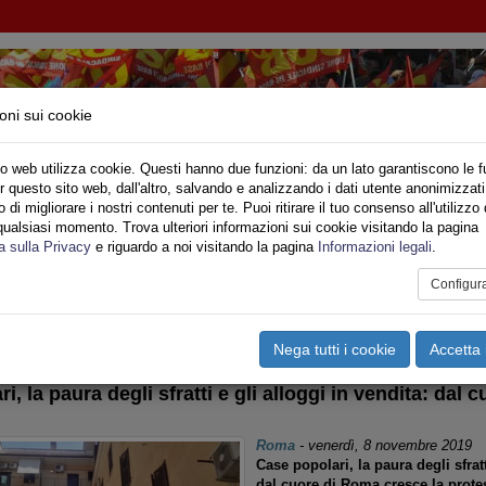
oni sui cookie
o web utilizza cookie. Questi hanno due funzioni: da un lato garantiscono le f
r questo sito web, dall'altro, salvando e analizzando i dati utente anonimizzati
NI INQUILINI E ABITANTI
di migliorare i nostri contenuti per te. Puoi ritirare il tuo consenso all'utilizzo 
qualsiasi momento. Trova ulteriori informazioni sui cookie visitando la pagina
o
Privato
Territori
Sociale
Speciali
Multimedia
Are
a sulla Privacy
e riguardo a noi visitando la pagina
Informazioni legali
.
Configur
tampa
Email
Pdf
FRATTI
,
EDILIZIA PUBBLICA
,
RASSEGNA STAMPA
Nega tutti i cookie
Accetta 
i, la paura degli sfratti e gli alloggi in vendita: dal
Roma
-
venerdì, 8 novembre 2019
Case popolari, la paura degli sfratt
dal cuore di Roma cresce la prote