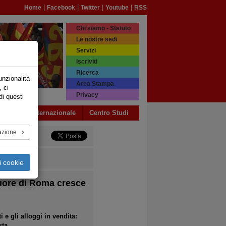
|
|
|
|
Home
Facebook
Twitter
Youtube
RSS
Chi siamo - Statuto
Le nostre sedi
Servizi
Iscriviti
Ricerca
unzionalità
Area Stampa
, ci
Privacy
di questi
a USB
Internazionale
Centro Studi
azione
i cookie
 cuore di Roma cresce
i e gli alloggi in vendita:
sta