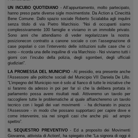
UN INCUBO QUOTIDIANO
- All’appuntamento, molto partecipato,
hanno preso parte diverse sigle movimentiste. Da Action a Cinecittà
Bene Comune. Dallo spazio sociale Roberto Scialabba agli inqulini
senza titolo di via Pietro Marchisio. “Noi di occupanti siamo
complessivamente 100 famiglie e viviamo in un immobile privato.
Sono anni che attendiamo di veder regolarizzare la nostra
posizionecon contratto a canone sociale o con l’assegnazione di
case popolari o con l’intervento delle istituzioni sulle case che ci
sono – ricorda una delle inquiline di via Marchisio - Noi viviamo tutti i
giorni con l’incubo della polizia, degli sgomberi, degli ufficiali
giudiziari”.
LA PROMESSA DEL MUNICIPIO
- Al presidio, era presente anche
l’Assessore alle politiche sociali del Municipio VII Daniela De Lillo.
“L’impegno del Municipio non è solo al fianco di tutte le iniziative che
si faranno da adesso in poi per far sì che la delibera portata in
parlamento possa avere risultati reali. Attiveremo un tavolo per
raccogliere tutte le problematiche al quale affiancheremo un tavolo
tecnico con i legali dei vari movimenti - ha dichiarato in piazza
l’Assessore - in modo che possano supportarci per capire dove e
come intervenire, sia nei singoli casi che anche più ad ampio
spettro”.
IL SEQUESTRO PREVENTIVO
- Ed a proposito dei Movimenti
Giovanna, attivista di Action!, ha spiegato che “La signora di oggi è