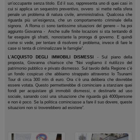
un’occupante senza titolo. Ed il suo, rappresenta uno di quei casi in
cui si applica un sequestro preventivo, ovvero si mette nella sfera
penale un problema di natura civile, amministrativa. Qualcosa che
riguarda più un’esigenza, che un comportamento criminale della
signora. A Roma ci sono tantissime situazioni del genere – ha poi
aggiunto Giovanna - Anche sulle finite locazioni si sta tentando di
far eseguire gli sfratti, nonostante la proroga di governo. E quindi
come si vede, per tentare di risolvere il problema, invece di fare le
case si tenta di criminalizzare le famiglie”.
L'ACQUISTO DEGLI IMMOBILI DISMESSI
- Sul piano della
proposta, Giovanna chiarisce che “Noi vogliamo il riutilizzo del
patrimonio pubblico e privato dismesso. Sul tavolo della Regione c’è
un fondo cospicuo che abbiamo strappato
attraverso lo Tsunami
Tour di circa 300 mln di euro. Ora c’è una delibera che dovrebbe
essere votata. Questo permetterebbe di cominciare a stanziare quei
fondi per acquistare gli immobili dismessi, e destinarle ad uso
sociale, sanando così una situazione che riguarda già 4000persone
e non è poco. Se la politica cominciasse a fare il suo dovere, queste
situazioni non si troverebbero ad esistere”.