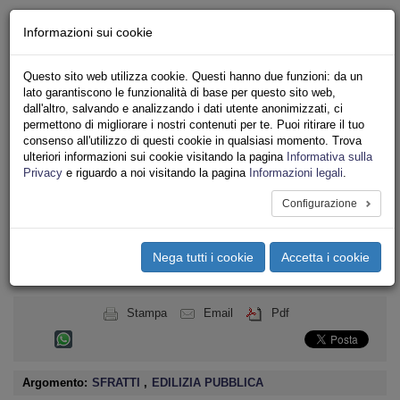
Chi siamo - Statuto
Informazioni sui cookie
Le nostre sedi
Servizi
Questo sito web utilizza cookie. Questi hanno due funzioni: da un
Iscriviti
lato garantiscono le funzionalità di base per questo sito web,
Ricerca
dall'altro, salvando e analizzando i dati utente anonimizzati, ci
Area Stampa
permettono di migliorare i nostri contenuti per te. Puoi ritirare il tuo
consenso all'utilizzo di questi cookie in qualsiasi momento. Trova
Privacy
ulteriori informazioni sui cookie visitando la pagina
Informativa sulla
ASSOCIAZIONI INQUILINI E ABITANTI
Privacy
e riguardo a noi visitando la pagina
Informazioni legali
.
Configurazione
Toggle
navigation
Nega tutti i cookie
Accetta i cookie
Menu del sito
Toggle
navigati
Stampa
Email
Pdf
Argomento:
SFRATTI
,
EDILIZIA PUBBLICA