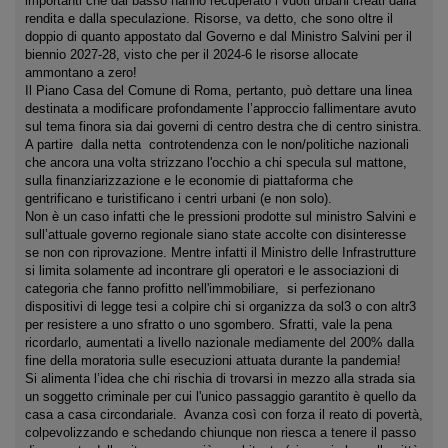
importanti che dal basso hanno recuperato i vuoti urbani creati dalla
rendita e dalla speculazione. Risorse, va detto, che sono oltre il
doppio di quanto appostato dal Governo e dal Ministro Salvini per il
biennio 2027-28, visto che per il 2024-6 le risorse allocate
ammontano a zero!
Il Piano Casa del Comune di Roma, pertanto, può dettare una linea
destinata a modificare profondamente l’approccio fallimentare avuto
sul tema finora sia dai governi di centro destra che di centro sinistra.
A partire dalla netta controtendenza con le non/politiche nazionali
che ancora una volta strizzano l'occhio a chi specula sul mattone,
sulla finanziarizzazione e le economie di piattaforma che
gentrificano e turistificano i centri urbani (e non solo).
Non è un caso infatti che le pressioni prodotte sul ministro Salvini e
sull’attuale governo regionale siano state accolte con disinteresse
se non con riprovazione. Mentre infatti il Ministro delle Infrastrutture
si limita solamente ad incontrare gli operatori e le associazioni di
categoria che fanno profitto nell'immobiliare, si perfezionano
dispositivi di legge tesi a colpire chi si organizza da sol3 o con altr3
per resistere a uno sfratto o uno sgombero. Sfratti, vale la pena
ricordarlo, aumentati a livello nazionale mediamente del 200% dalla
fine della moratoria sulle esecuzioni attuata durante la pandemia!
Si alimenta l’idea che chi rischia di trovarsi in mezzo alla strada sia
un soggetto criminale per cui l'unico passaggio garantito è quello da
casa a casa circondariale. Avanza così con forza il reato di povertà,
colpevolizzando e schedando chiunque non riesca a tenere il passo