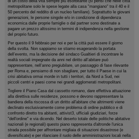
di un costo della vita sempre più esorbitante (si pensi che nelle città
metropolitane solo le spese legate alla casa "mangiano" tra il 40 e il
50 percento del reddito di un nucleo familiare). Soprattutto le giovani
generazioni, le persone singole e/o in condizione di dipendenza
economica dalle proprie famiglie o dal partner sono destinate a
pagare un prezzo altissimo in termini di indipendenza nella gestione
del proprio futuro.
Per questo il 9 febbraio per noi e per la città può essere il giorno
della svolta. Non sappiamo se stiamo esagerando la portata
dell’evento, ma la decisione del sindaco Gualtieri di incontrare le
realtà sociali impegnate da anni nel diritto all’abitare può
rappresentare, nell’anno pregiubilare, un passaggio di fase rilevante
per Roma e, pensiamo di non sbagliare, per tutto il Paese in cui la
crisi abitativa ormai morde in tutti i territori, da Nord a Sud, nei
piccoli centri e paesi come nei grandi agglomerati metropolitani.
Togliere il Piano Casa dal cassetto romano, dare effettiva attuazione
alla direttiva sulle residenze, possono e devono rappresentare la
bandiera della riscossa di un diritto all'abitare che altrimenti viene
declinato esclusivamente come problema di ordine pubblico e di
confronto diretto tra abitanti, attivist3, ufficiali giudiziari, forze
"dell'ordine" e via dicendo. Nel deserto totale delle politiche abitative
nazionali (e regionali) questo piano rappresenta d'altronde l'unica
strada possibile per affrontare migliaia di situazioni disastrose (e
diversificate) e per rilanciare il ruolo delle amministrazioni locali nella