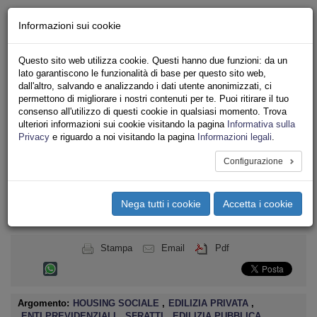
Chi siamo - Statuto
Informazioni sui cookie
Le nostre sedi
Servizi
Questo sito web utilizza cookie. Questi hanno due funzioni: da un
Iscriviti
lato garantiscono le funzionalità di base per questo sito web,
Ricerca
dall'altro, salvando e analizzando i dati utente anonimizzati, ci
Area Stampa
permettono di migliorare i nostri contenuti per te. Puoi ritirare il tuo
consenso all'utilizzo di questi cookie in qualsiasi momento. Trova
Privacy
ulteriori informazioni sui cookie visitando la pagina
Informativa sulla
ASSOCIAZIONI INQUILINI E ABITANTI
Privacy
e riguardo a noi visitando la pagina
Informazioni legali
.
Configurazione
Toggle
navigation
Nega tutti i cookie
Accetta i cookie
Menu del sito
Toggle
navigati
Stampa
Email
Pdf
Argomento:
HOUSING SOCIALE
,
EDILIZIA PRIVATA
,
ENTI PREVIDENZIALI
,
SFRATTI
,
EDILIZIA PUBBLICA
,