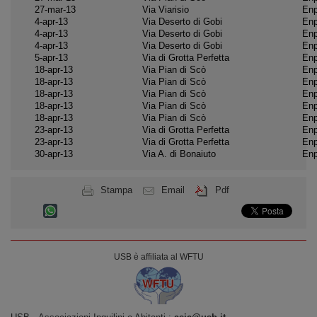
27-mar-13
Via Viarisio
Enp
4-apr-13
Via Deserto di Gobi
Enp
4-apr-13
Via Deserto di Gobi
Enp
4-apr-13
Via Deserto di Gobi
Enp
5-apr-13
Via di Grotta Perfetta
Enp
18-apr-13
Via Pian di Scò
Enp
18-apr-13
Via Pian di Scò
Enp
18-apr-13
Via Pian di Scò
Enp
18-apr-13
Via Pian di Scò
Enp
18-apr-13
Via Pian di Scò
Enp
23-apr-13
Via di Grotta Perfetta
Enp
23-apr-13
Via di Grotta Perfetta
Enp
30-apr-13
Via A. di Bonaiuto
Enp
Stampa
Email
Pdf
USB è affiliata al WFTU