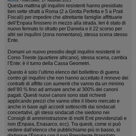
Roma
-
mercoledì, 27 febbraio 2013
Questa mattina gli inquilini resistenti hanno presidiato
ben sette sfratti a Roma (2 a Grotta Perfetta e 5 a Prati
Fiscali) per impedire che altrettante famiglie affittuarie
dell’Enpaia finissero in mezzo alla strada. Ieri è stato di
nuovo fermato lo sfratto per Daniela e il 22 scorso per
altri sei inquilini (zona nomentano), stessa scena stesso
Ente.
Domani un nuovo presidio degli inquilini resistenti in
Corso Trieste (quartiere africano), stessa scena, cambia
l’Ente: è il turno della Cassa Geometri.
Questo è solo l’ultimo elenco del bollettino di guerra
contro gli inquilini che non hanno accettato il rinnovo dei
contratti di affitto con aumenti che vanno da un minimo
dell’80 % fino ad arrivare anche al 300% dei canoni
pagati. Questi nuovi canoni sono stati richiesti
applicando prezzi che vanno oltre il libero mercato e
anche in base agli accordi sottoscritti dai sindacati
concertativi, gli stessi sindacati che siedono nei
Consigli di amministrazione di molti Enti previdenziali e
non (Enpaia, Enasarco, ecc). Tra questi, come si può
vedere dall'elenco che pubblichiamo più in basso, si
distingue l'Enpaia con il suo Presidente (transitato