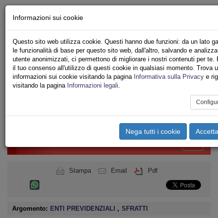
Chi siamo - Statuto
Informazioni sui cookie
Le nostre sedi
Servizi
Questo sito web utilizza cookie. Questi hanno due funzioni: da un lato g
Iscriviti
le funzionalità di base per questo sito web, dall'altro, salvando e analizza
Ricerca
utente anonimizzati, ci permettono di migliorare i nostri contenuti per te. P
Area Stampa
il tuo consenso all'utilizzo di questi cookie in qualsiasi momento. Trova ul
informazioni sui cookie visitando la pagina
Informativa sulla Privacy
e ri
Privacy
visitando la pagina
Informazioni legali
.
ASSOCIAZIONI INQUILINI E ABITANTI
Configu
Toggle
navigation
Nega tutti i cookie
Accetta
Menu del sito
Toggle
navigati
Stampa
Email
Pdf
Argomento:
ENTI PREVIDENZIALI
,
SFRATTI