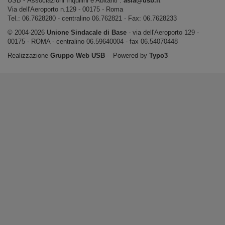
USB ‐ Associazioni Inquilini e Abitanti :
asia@usb.it
Via dell'Aeroporto n.129 ‐ 00175 ‐ Roma
Tel.: 06.7628280 - centralino 06.762821 ‐ Fax: 06.7628233
© 2004-2026
Unione Sindacale di Base
‐ via dell'Aeroporto 129 -
00175 - ROMA - centralino 06.59640004 - fax 06.54070448
Realizzazione
Gruppo Web USB
‐ Powered by
Typo3