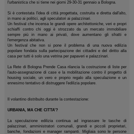
l'urbanistica che si tiene nei giorni 29-30-31 gennaio a Bologna.
Si è contestata l'idea di città progettata, costruita e diretta dall'alto,
in mano ai politici, agli speculatori ai palazzinari.
Un festival che incensa le grandi opere architettoniche, veri e propri
schiaffi contro chi oggi è strozzato da un mercato immobiliare
sempre più in mano ai privati, dove aumentano gli sfratti e
l'emergenza abitativa.
Un festival che non si pone il problema di una nuova edilizia
popolare fondata sulla partecipazione dei cittadini e del diritto alla
casa per tutti è solo una vetrina per papaveri e palazzinari.
La Rete di Bologna Prende Casa rilancia la costruzione di liste per
l'auto-assegnazione di case e la mobilitazione contro il progetto di
housing sociale, un vero e proprio regalo alla speculazione e un
ennesimo tentativo di distruggere l'edilizia popolare.
Il volantino distribuito durante la contestazione:
URBANIA, MA CHE CITTA’?
La speculazione edilizia continua ad ingrassare le tasche di
palazzinari, amministratori comunali, grandi e piccoli proprietari,
banche, fondazioni e manager rampanti. Migliaia sono le persone