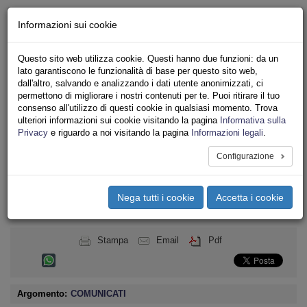
Chi siamo - Statuto
Informazioni sui cookie
Le nostre sedi
Servizi
Questo sito web utilizza cookie. Questi hanno due funzioni: da un
Iscriviti
lato garantiscono le funzionalità di base per questo sito web,
Ricerca
dall'altro, salvando e analizzando i dati utente anonimizzati, ci
Area Stampa
permettono di migliorare i nostri contenuti per te. Puoi ritirare il tuo
consenso all'utilizzo di questi cookie in qualsiasi momento. Trova
Privacy
ulteriori informazioni sui cookie visitando la pagina
Informativa sulla
ASSOCIAZIONI INQUILINI E ABITANTI
Privacy
e riguardo a noi visitando la pagina
Informazioni legali
.
Configurazione
Toggle
navigation
Nega tutti i cookie
Accetta i cookie
Menu del sito
Toggle
navigati
Stampa
Email
Pdf
Argomento:
COMUNICATI