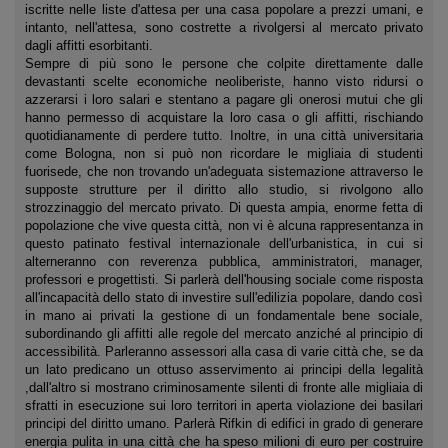
iscritte nelle liste d'attesa per una casa popolare a prezzi umani, e
intanto, nell'attesa, sono costrette a rivolgersi al mercato privato
dagli affitti esorbitanti.
Sempre di più sono le persone che colpite direttamente dalle
devastanti scelte economiche neoliberiste, hanno visto ridursi o
azzerarsi i loro salari e stentano a pagare gli onerosi mutui che gli
hanno permesso di acquistare la loro casa o gli affitti, rischiando
quotidianamente di perdere tutto. Inoltre, in una città universitaria
come Bologna, non si può non ricordare le migliaia di studenti
fuorisede, che non trovando un'adeguata sistemazione attraverso le
supposte strutture per il diritto allo studio, si rivolgono allo
strozzinaggio del mercato privato. Di questa ampia, enorme fetta di
popolazione che vive questa città, non vi è alcuna rappresentanza in
questo patinato festival internazionale dell'urbanistica, in cui si
alterneranno con reverenza pubblica, amministratori, manager,
professori e progettisti. Si parlerà dell'housing sociale come risposta
all'incapacità dello stato di investire sull'edilizia popolare, dando così
in mano ai privati la gestione di un fondamentale bene sociale,
subordinando gli affitti alle regole del mercato anziché al principio di
accessibilità. Parleranno assessori alla casa di varie città che, se da
un lato predicano un ottuso asservimento ai principi della legalità
,dall'altro si mostrano criminosamente silenti di fronte alle migliaia di
sfratti in esecuzione sui loro territori in aperta violazione dei basilari
principi del diritto umano. Parlerà Rifkin di edifici in grado di generare
energia pulita in una città che ha speso milioni di euro per costruire