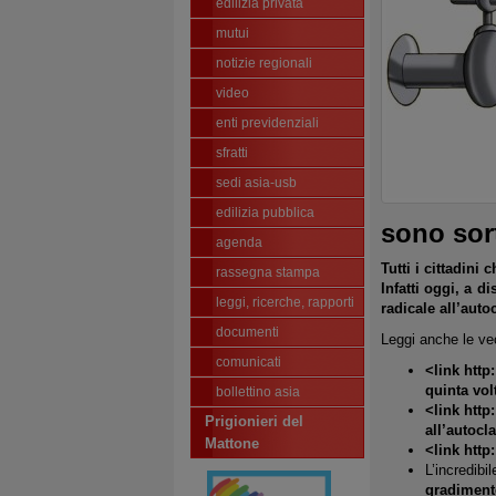
edilizia privata
mutui
notizie regionali
video
enti previdenziali
sfratti
sedi asia-usb
edilizia pubblica
sono sor
agenda
Tutti i cittadini
rassegna stampa
Infatti oggi, a 
leggi, ricerche, rapporti
radicale all’auto
documenti
Leggi anche le ve
comunicati
<link http
quinta volt
bollettino asia
<link http
Prigionieri del
all’autocla
Mattone
<link htt
L’incredibi
gradiment