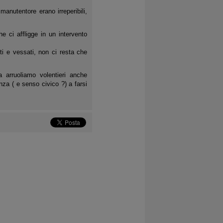
manutentore erano irreperibili,
 ci affligge in un intervento
ti e vessati, non ci resta che
a arruoliamo volentieri anche
nza ( e senso civico ?) a farsi