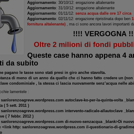
Aggiornamento
: 30/10/12: erogazione altalenante
Aggiornamento
: 31/10/12: erogazione altalenante
Aggiornamento
: 01/11/12:
senza acqua dalle ore 17 circa
Aggiornamento
: 02/11/12: erogazione ripristinata dopo ben
1
fornitura altalenante)
, ma ci sono ancora lavori importanti da
!!!!
V
ERGOGN
A
!!
Oltre 2 milioni di fondi pubbl
Queste case hanno appena 4 an
ti da subito
 che pagano le tasse sono stati presi in giro anche stavolta.
distanza di meno di un anno da quello che ci hanno fatto credere un
(non 
clave condominiale , la stessa ci lascia nuovamente senz’acqua nelle abit
cchie lamentele :
: sanlorenzoagreve.wordpress.com autoclave-ko-per-la-quinta-volta _bla
a ( 5 sett. 2011 )
: sanlorenzoagreve.wordpress.com intervento-radicale-allautoclave _blan
ve ( 7 febbr. 2012 )
p: sanlorenzoagreve.wordpress.com di-nuovo-senzacqua _blank>Di nuovo 
le
<link http: sanlorenzoagreve.wordpress.com il-questionario-di-gradim
o