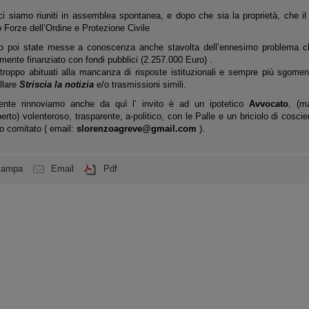
ci siamo riuniti in assemblea spontanea, e dopo che sia la proprietà, che il 
Forze dell’Ordine e Protezione Civile
no poi state messe a conoscenza anche stavolta dell’ennesimo problema che
mente finanziato con fondi pubblici (2.257.000 Euro) .
roppo abituati alla mancanza di risposte istituzionali e sempre più sgomen
ellare
Striscia la notizia
e/o trasmissioni simili.
nte rinnoviamo anche da quì l’ invito è ad un ipotetico
Avvocato
, (m
rto) volenteroso, trasparente, a-politico, con le Palle e un briciolo di coscie
ro comitato ( email:
slorenzoagreve@gmail.com
).
tampa
Email
Pdf