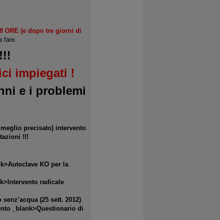
8 ORE (e dopo tre giorni di
 fare.
!!!
ici impiegati !
ni e i problemi
meglio precisato) intervento
azioni !!!
nk>Autoclave KO per la
k>Intervento radicale
senz’acqua (25 sett. 2012)
ento _blank>Questionario di