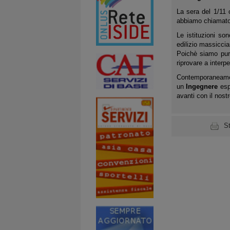
La sera del 1/11 
abbiamo chiamato 
Le istituzioni so
edilizio massiccia
Poichè siamo purt
riprovare a interp
Contemporaneame
un
Ingegnere
espe
avanti con il nost
S