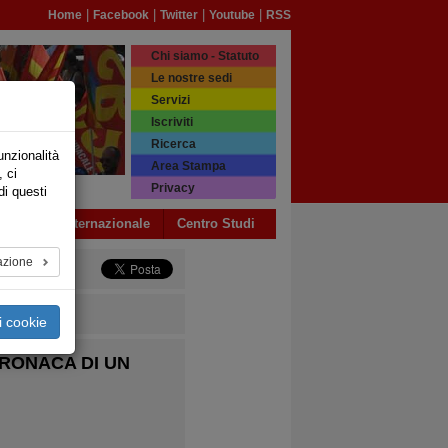
|
|
|
|
Home
Facebook
Twitter
Youtube
RSS
Chi siamo - Statuto
Le nostre sedi
Servizi
Iscriviti
Ricerca
unzionalità
Area Stampa
, ci
Privacy
di questi
a USB
Internazionale
Centro Studi
azione
i cookie
CRONACA DI UN