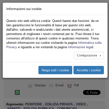
Chi siamo - Statuto
Informazioni sui cookie
Le nostre sedi
Servizi
Questo sito web utilizza cookie. Questi hanno due funzioni: da un
Iscriviti
lato garantiscono le funzionalità di base per questo sito web,
Ricerca
dall'altro, salvando e analizzando i dati utente anonimizzati, ci
Area Stampa
permettono di migliorare i nostri contenuti per te. Puoi ritirare il tuo
consenso all'utilizzo di questi cookie in qualsiasi momento. Trova
Privacy
ulteriori informazioni sui cookie visitando la pagina
Informativa sulla
ASSOCIAZIONI INQUILINI E ABITANTI
Privacy
e riguardo a noi visitando la pagina
Informazioni legali
.
Configurazione
Toggle
navigation
Nega tutti i cookie
Accetta i cookie
Menu del sito
Toggle
navigati
Stampa
Email
Pdf
Argomento:
PERIFERIE
,
EDILIZIA PRIVATA
,
VIDEO
,
SFRATTI
,
EDILIZIA PUBBLICA
,
COMUNICATI