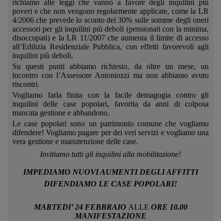
richiamo alle leggi che vanno a favore degli inquilini più
poveri e che non vengono regolarmente applicate, come la LR
4/2006 che prevede lo sconto del 30% sulle somme degli oneri
accessori per gli inquilini più deboli (pensionati con la minima,
disoccupati) e la LR 11/2007 che aumenta il limite di accesso
all’Edilizia Residenziale Pubblica, con effetti favorevoli agli
inquilini più deboli.
Su questi punti abbiamo richiesto, da oltre un mese, un
incontro con l’Assessore Antoniozzi ma non abbiamo avuto
riscontri.
Vogliamo farla finita con la facile demagogia contro gli
inquilini delle case popolari, favorita da anni di colposa
mancata gestione e abbandono.
Le case popolari sono un patrimonio comune che vogliamo
difendere! Vogliamo pagare per dei veri servizi e vogliamo una
vera gestione e manutenzione delle case.
Invitiamo tutti gli inquilini alla mobilitazione
!
IMPEDIAMO NUOVI AUMENTI DEGLI AFFITTI
DIFENDIAMO LE CASE POPOLARI!
MARTEDI’ 24
FEBBRAIO
ALLE
ORE 10.00
MANIFESTAZIONE