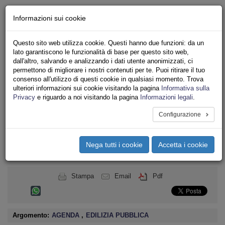
Chi siamo - Statuto
Informazioni sui cookie
Le nostre sedi
Servizi
Questo sito web utilizza cookie. Questi hanno due funzioni: da un
Iscriviti
lato garantiscono le funzionalità di base per questo sito web,
Ricerca
dall'altro, salvando e analizzando i dati utente anonimizzati, ci
Area Stampa
permettono di migliorare i nostri contenuti per te. Puoi ritirare il tuo
consenso all'utilizzo di questi cookie in qualsiasi momento. Trova
Privacy
ulteriori informazioni sui cookie visitando la pagina
Informativa sulla
ASSOCIAZIONI INQUILINI E ABITANTI
Privacy
e riguardo a noi visitando la pagina
Informazioni legali
.
Configurazione
Toggle
navigation
Nega tutti i cookie
Accetta i cookie
Menu del sito
Toggle
navigati
Stampa
Email
Pdf
Argomento:
AGENDA
,
EDILIZIA PUBBLICA