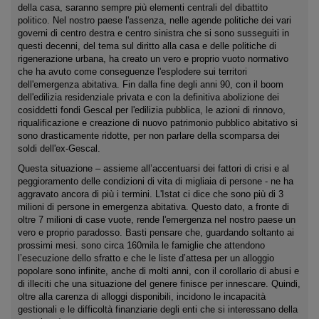
della casa, saranno sempre più elementi centrali del dibattito
politico. Nel nostro paese l'assenza, nelle agende politiche dei vari
governi di centro destra e centro sinistra che si sono susseguiti in
questi decenni, del tema sul diritto alla casa e delle politiche di
rigenerazione urbana, ha creato un vero e proprio vuoto normativo
che ha avuto come conseguenze l'esplodere sui territori
dell'emergenza abitativa. Fin dalla fine degli anni 90, con il boom
dell'edilizia residenziale privata e con la definitiva abolizione dei
cosiddetti fondi Gescal per l'edilizia pubblica, le azioni di rinnovo,
riqualificazione e creazione di nuovo patrimonio pubblico abitativo si
sono drasticamente ridotte, per non parlare della scomparsa dei
soldi dell'ex-Gescal.
Questa situazione – assieme all’accentuarsi dei fattori di crisi e al
peggioramento delle condizioni di vita di migliaia di persone - ne ha
aggravato ancora di più i termini. L'Istat ci dice che sono più di 3
milioni di persone in emergenza abitativa. Questo dato, a fronte di
oltre 7 milioni di case vuote, rende l'emergenza nel nostro paese un
vero e proprio paradosso. Basti pensare che, guardando soltanto ai
prossimi mesi. sono circa 160mila le famiglie che attendono
l’esecuzione dello sfratto e che le liste d’attesa per un alloggio
popolare sono infinite, anche di molti anni, con il corollario di abusi e
di illeciti che una situazione del genere finisce per innescare. Quindi,
oltre alla carenza di alloggi disponibili, incidono le incapacità
gestionali e le difficoltà finanziarie degli enti che si interessano della