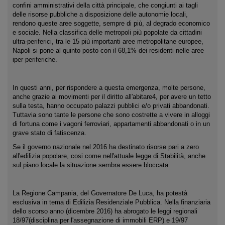
confini amministrativi della città principale, che congiunti ai tagli
delle risorse pubbliche a disposizione delle autonomie locali,
rendono queste aree soggette, sempre di più, al degrado economico
e sociale. Nella classifica delle metropoli più popolate da cittadini
ultra-periferici, tra le 15 più importanti aree metropolitane europee,
Napoli si pone al quinto posto con il 68,1% dei residenti nelle aree
iper periferiche.
In questi anni, per rispondere a questa emergenza, molte persone,
anche grazie ai movimenti per il diritto all'abitare4, per avere un tetto
sulla testa, hanno occupato palazzi pubblici e/o privati abbandonati.
Tuttavia sono tante le persone che sono costrette a vivere in alloggi
di fortuna come i vagoni ferroviari, appartamenti abbandonati o in un
grave stato di fatiscenza.
Se il governo nazionale nel 2016 ha destinato risorse pari a zero
all'edilizia popolare, cosi come nell'attuale legge di Stabilità, anche
sul piano locale la situazione sembra essere bloccata.
La Regione Campania, del Governatore De Luca, ha potestà
esclusiva in tema di Edilizia Residenziale Pubblica. Nella finanziaria
dello scorso anno (dicembre 2016) ha abrogato le leggi regionali
18/97(disciplina per l'assegnazione di immobili ERP) e 19/97