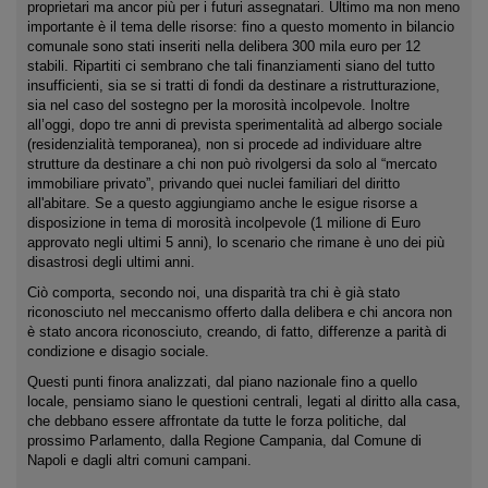
proprietari ma ancor più per i futuri assegnatari. Ultimo ma non meno
importante è il tema delle risorse: fino a questo momento in bilancio
comunale sono stati inseriti nella delibera 300 mila euro per 12
stabili. Ripartiti ci sembrano che tali finanziamenti siano del tutto
insufficienti, sia se si tratti di fondi da destinare a ristrutturazione,
sia nel caso del sostegno per la morosità incolpevole. Inoltre
all’oggi, dopo tre anni di prevista sperimentalità ad albergo sociale
(residenzialità temporanea), non si procede ad individuare altre
strutture da destinare a chi non può rivolgersi da solo al “mercato
immobiliare privato”, privando quei nuclei familiari del diritto
all'abitare. Se a questo aggiungiamo anche le esigue risorse a
disposizione in tema di morosità incolpevole (1 milione di Euro
approvato negli ultimi 5 anni), lo scenario che rimane è uno dei più
disastrosi degli ultimi anni.
Ciò comporta, secondo noi, una disparità tra chi è già stato
riconosciuto nel meccanismo offerto dalla delibera e chi ancora non
è stato ancora riconosciuto, creando, di fatto, differenze a parità di
condizione e disagio sociale.
Questi punti finora analizzati, dal piano nazionale fino a quello
locale, pensiamo siano le questioni centrali, legati al diritto alla casa,
che debbano essere affrontate da tutte le forza politiche, dal
prossimo Parlamento, dalla Regione Campania, dal Comune di
Napoli e dagli altri comuni campani.