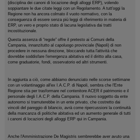
(disciplina dei canoni di locazione degli alloggi ERP), volendo
soppiantare le due citate leggi con un Regolamento. A tutt'oggi la
Regione non ha ancora colmato il vuoto normativo, con la
conseguenza di essere senza più leggi di riferimento in materia di
ERP, un vero e proprio stato di lacuna legislativa dai tratti
incostituzionale.
Questa assenza di “regole” offre il pretesto ai Comuni della
Campania, innanzitutto al capoluogo provinciale (Napoli) di non
procedere in nessuna direzione, bloccando tutta l'attività che
dovrebbe soddisfare l'emergenza abitativa ed il diritto alla casa,
come graduatorie, fondi, osservatorio ed altri strumenti.
In aggiunta a ciò, come abbiamo denunciato nelle scorse settimane
con un volantinaggio all'ex I.A.C.P. di Napoli, sembra che l'Ente
Regione stia per trasformare nel contenitore ACER il patrimonio e il
personale degli I.A.C.P. della Campania. Il nuovo soggetto da ente
autonomo si tramuterebbe in un ente privato, che costretto dai
vincoli del pareggio di bilancio, avrà come ripercussioni la continuità
della mancanza di politiche abitativa ed un aumento generale di tutti
i canoni di locazioni degli alloggi ERP qui in Campania.
Anche l'Amministrazione De Magistris sembrerebbe aver avuto una