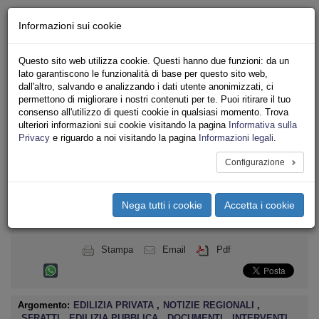
Chi siamo - Statuto
Informazioni sui cookie
Le nostre sedi
Servizi
Questo sito web utilizza cookie. Questi hanno due funzioni: da un
Iscriviti
lato garantiscono le funzionalità di base per questo sito web,
Ricerca
dall'altro, salvando e analizzando i dati utente anonimizzati, ci
Area Stampa
permettono di migliorare i nostri contenuti per te. Puoi ritirare il tuo
consenso all'utilizzo di questi cookie in qualsiasi momento. Trova
Privacy
ulteriori informazioni sui cookie visitando la pagina
Informativa sulla
ASSOCIAZIONI INQUILINI E ABITANTI
Privacy
e riguardo a noi visitando la pagina
Informazioni legali
.
Configurazione
Toggle
navigation
Nega tutti i cookie
Accetta i cookie
Menu del sito
Toggle
navigati
Stampa
Email
Pdf
Argomento:
EDILIZIA PRIVATA
,
NOTIZIE REGIONALI
,
SFRATTI
,
EDILIZIA PUBBLICA
,
DOCUMENTI
,
INTERVENTI