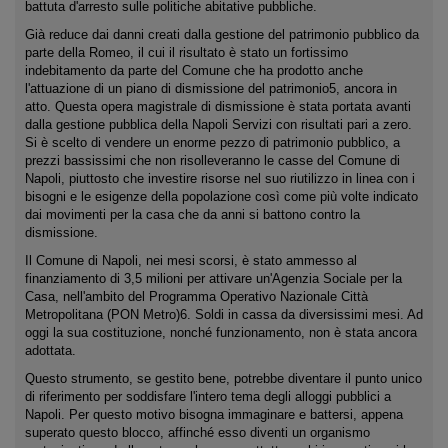
battuta d'arresto sulle politiche abitative pubbliche.
Già reduce dai danni creati dalla gestione del patrimonio pubblico da
parte della Romeo, il cui il risultato è stato un fortissimo
indebitamento da parte del Comune che ha prodotto anche
l'attuazione di un piano di dismissione del patrimonio5, ancora in
atto. Questa opera magistrale di dismissione è stata portata avanti
dalla gestione pubblica della Napoli Servizi con risultati pari a zero.
Si è scelto di vendere un enorme pezzo di patrimonio pubblico, a
prezzi bassissimi che non risolleveranno le casse del Comune di
Napoli, piuttosto che investire risorse nel suo riutilizzo in linea con i
bisogni e le esigenze della popolazione così come più volte indicato
dai movimenti per la casa che da anni si battono contro la
dismissione.
Il Comune di Napoli, nei mesi scorsi, è stato ammesso al
finanziamento di 3,5 milioni per attivare un'Agenzia Sociale per la
Casa, nell'ambito del Programma Operativo Nazionale Città
Metropolitana (PON Metro)6. Soldi in cassa da diversissimi mesi. Ad
oggi la sua costituzione, nonché funzionamento, non è stata ancora
adottata.
Questo strumento, se gestito bene, potrebbe diventare il punto unico
di riferimento per soddisfare l'intero tema degli alloggi pubblici a
Napoli. Per questo motivo bisogna immaginare e battersi, appena
superato questo blocco, affinché esso diventi un organismo