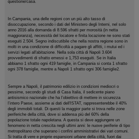
questione/casa.
In Campania, una delle regioni con un più alto tasso di
disoccupazione, secondo i dati del Ministero degli Interni, nel solo
anno 2016 alla domanda di 8.596 sfratti per morosità (in netta
maggioranza), necessità del locatore e finita locazione ne sono stati
eseguiti 2.504. Segno indiscutibile che nella nostra regione sono in
molti in una condizione di difficoltà a pagare gli affitti, i mutui ed i
servizi legati all'abitazione. Nella sola città di Napoli 3.604
provvedimenti di sfratto emessi e 1,753 eseguiti. Se in Italia
abbiamo 1 sfratto ogni 419 famiglie, in Campania si conta 1 sfratto
ogni 378 famiglie, mentre a Napoli 1 sfratto ogni 306 famiglie2.
Sempre a Napoli, il patrimonio edilizio in condizioni mediocri o
pessime, secondo gli studi di Casa Italia, il sedicente piano
antisismico nazionale che ha l’obiettivo di mettere in sicurezza
l’intero Paese, assieme ai dati dell'ISTAT, rappresenterebbe il 40%
degli immobili totali. Di questi la maggior parte si trova nelle zone
periferiche della città, dove si addensa più del 60% della
popolazione totale napoletana. A questa si deve aggiungere un
fenomeno in netta crescita negli ultimi anni: le nuove periferie di tipo
metropolitano che superano i confini amministrativi dei vari comuni.
Si tratta di vere e proprie espansioni urbane della città, fuori dai