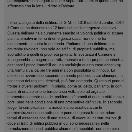
partecipativo ed allargato anche e soprattutto a chi in questi anni ha
affermato con la lotta il diritto all'abitare.
Infine, a seguito della delibera di G.M. n. 1018 del 30 dicembre 2014
il Comune ha riconosciuto 12 immobili per l'emergenza abitativa.
Questa delibera ha sicuramente sancito la volontà politica di attuare
piani alternativi in tema di emergenza casa, ma non ne ha
sicuramente esaurito la domanda. Parliamo di una delibera che
dovrebbe rivolgersi non solo ad edifici di proprietà pubblica, ma
soprattutto a quelli di proprietà privata. In sostanza il Comune si
impegnerebbe a pagare una retta mensile a tutti i proprietari intenti a
destinare i propri immobili ad uso sociale(in questo caso abitativo);
una formula valida per tre anni ma con possibilità di rinnovo. La
selezione avverrebbe secondo un bando pubblico a cui chiunque, in
possesso dei requisiti richiesti, può fare domanda. Questo ci pone di
fronte a diversi problemi: in primis, come su detto, parliamo, in ogni
caso, di una soluzione temporanea volta solo ad arginare
momentaneamente uno dei problemi più grandi di questa città senza
porsi però nella condizione di una prospettiva definitiva. In secondo
luogo, la complicatissima macchina burocratica a cui le
amministrazioni sono sottoposte pone dei grossi freni nel ridurre i
tempi di assegnazione di uno stabile, di eventuali ristrutturazioni (lì
dove si tratti di edifici pubblici in cui sono necessarie), nella
formulazione di bandi pubblici chiari e più appetibili, non solo per i