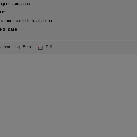
pagni e compagne.
tti.
imenti per il diritto all’abitare
e di Base
tampa
Email
Pdf