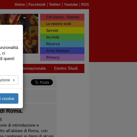
|
|
|
|
Home
Facebook
Twitter
Youtube
RSS
Chi siamo - Statuto
Le nostre sedi
Servizi
Iscriviti
Ricerca
unzionalità
Area Stampa
, ci
Privacy
di questi
a USB
Internazionale
Centro Studi
azione
i cookie
 di Roma.
5
ione di intimidazione e
itto all’abitare di Roma, con
ai carabinieri ai danni di alcuni