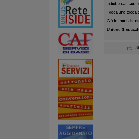
indietro cari com
Tocca uno tocca tu
Giù le mani dai mov
Unione Sindacal
S