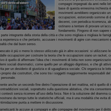
compagni impegnati da anni nelle lott
base di questa ennesima inchiesta è 
movimenti avrebbero organizzato un 
occupazioni, estorcendo somme di d
decenni, con periodica ricorrenza, alc
ostinano a tentare di provare un’accu
fondamento. Fingono di non sapere c
 parte integrante della storia della città e che sono migliaia e migliaia le famig
a esperienza e che pertanto, accusare i movimenti di agire con meccanismi es
realtà che dal buon senso.
scato è più o meno lo stesso utilizzato già in altre occasioni: si utilizzano le
alle occupazioni per costruire la teoria che le occupazioni siano un racket, com
ttivo è quello di affermare l’idea che i movimenti di lotta non sono organizzazio
blemi sociali drammatici, come quello per un alloggio dignitoso, e che gli atti
ta per un desiderio di giustizia e di uguaglianza sociale. Chi organizza le lotte
 proprio dai costruttori, che sono tra i soggetti maggiormente responsabili de
 personale.
ente anche un secondo fine dietro l’operazione di ieri mattina, ed è quello di
contraddizioni sociali, soprattutto sulla questione abitativa, che sta consentend
i contesti senza ricorrere all’uso della forza. Non è la soluzione del dramma 
trano da tempo tutte le statistiche ufficiali, ma è una modalità che evita di 
intimidazione punta a mettere in discussione.
rneticanti le accuse ai compagni e alle compagne del movimento per il diritto