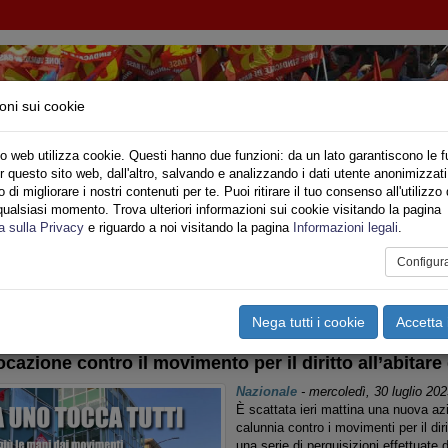
oni sui cookie
o web utilizza cookie. Questi hanno due funzioni: da un lato garantiscono le f
r questo sito web, dall'altro, salvando e analizzando i dati utente anonimizzati
NI INQUILINI E ABITANTI
di migliorare i nostri contenuti per te. Puoi ritirare il tuo consenso all'utilizzo 
qualsiasi momento. Trova ulteriori informazioni sui cookie visitando la pagina
o
Privato
Territori
Sociale
Speciali
Multimedia
Are
a sulla Privacy
e riguardo a noi visitando la pagina
Informazioni legali
.
Configur
tampa
Email
Pdf
ia (casa)
Nega tutti i cookie
Accetta 
azione contro il movimento per il diritto all’abitare
Nazionale
-
mercoledì, 30 luglio 202
È scattata ieri mattina una nuova az
calunnia contro i movimenti per il dir
una serie di perquisizioni effettuate d