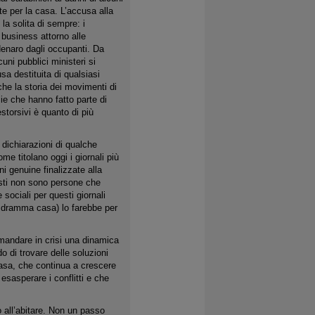
e per la casa. L’accusa alla
la solita di sempre: i
business attorno alle
enaro dagli occupanti. Da
uni pubblici ministeri si
sa destituita di qualsiasi
he la storia dei movimenti di
lie che hanno fatto parte di
torsivi è quanto di più
 dichiarazioni di qualche
e titolano oggi i giornali più
ni genuine finalizzate alla
visti non sono persone che
 sociali per questi giornali
l dramma casa) lo farebbe per
 mandare in crisi una dinamica
o di trovare delle soluzioni
casa, che continua a crescere
esasperare i conflitti e che
 all’abitare. Non un passo