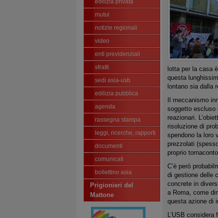
edilizia privata
mutui
notizie regionali
video
enti previdenziali
sfratti
lotta per la casa è
questa lunghissim
sedi asia-usb
lontano sia dalla 
edilizia pubblica
Il meccanismo inne
agenda
soggetto escluso d
reazionari. L’obie
rassegna stampa
risoluzione di pro
leggi, ricerche, rapporti
spendono la loro vi
prezzolati (spesso
documenti
proprio tornaconto
comunicati
C’è però probabilm
bollettino asia
di gestione delle 
concrete in divers
Prigionieri del
a Roma, come dimos
Mattone
questa azione di 
L’USB considera fa