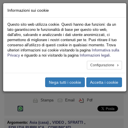
Chi siamo - Statuto
Informazioni sui cookie
Le nostre sedi
Servizi
Questo sito web utilizza cookie. Questi hanno due funzioni: da un
Iscriviti
lato garantiscono le funzionalità di base per questo sito web,
Ricerca
dall'altro, salvando e analizzando i dati utente anonimizzati, ci
Area Stampa
permettono di migliorare i nostri contenuti per te. Puoi ritirare il tuo
consenso all'utilizzo di questi cookie in qualsiasi momento. Trova
Privacy
ulteriori informazioni sui cookie visitando la pagina
Informativa sulla
ASSOCIAZIONI INQUILINI E ABITANTI
Privacy
e riguardo a noi visitando la pagina
Informazioni legali
.
Configurazione
Toggle
navigation
Nega tutti i cookie
Accetta i cookie
Menu del sito
Toggle
navigati
Stampa
Email
Pdf
Argomento:
Asia (casa)
,
VIDEO
,
SFRATTI
,
EDILIZIA PUBBLICA
,
COMUNICATI