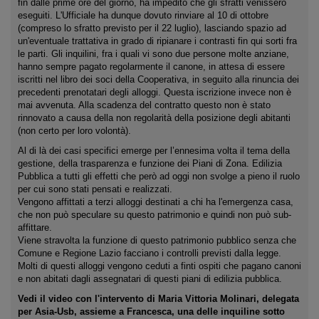
fin dalle prime ore del giorno, ha impedito che gli sfratti venissero
eseguiti. L'Ufficiale ha dunque dovuto rinviare al 10 di ottobre
(compreso lo sfratto previsto per il 22 luglio), lasciando spazio ad
un'eventuale trattativa in grado di ripianare i contrasti fin qui sorti fra
le parti. Gli inquilini, fra i quali vi sono due persone molte anziane,
hanno sempre pagato regolarmente il canone, in attesa di essere
iscritti nel libro dei soci della Cooperativa, in seguito alla rinuncia dei
precedenti prenotatari degli alloggi. Questa iscrizione invece non è
mai avvenuta. Alla scadenza del contratto questo non è stato
rinnovato a causa della non regolarità della posizione degli abitanti
(non certo per loro volontà).
Al di là dei casi specifici emerge per l’ennesima volta il tema della
gestione, della trasparenza e funzione dei Piani di Zona. Edilizia
Pubblica a tutti gli effetti che però ad oggi non svolge a pieno il ruolo
per cui sono stati pensati e realizzati.
Vengono affittati a terzi alloggi destinati a chi ha l'emergenza casa,
che non può speculare su questo patrimonio e quindi non può sub-
affittare.
Viene stravolta la funzione di questo patrimonio pubblico senza che
Comune e Regione Lazio facciano i controlli previsti dalla legge.
Molti di questi alloggi vengono ceduti a finti ospiti che pagano canoni
e non abitati dagli assegnatari di questi piani di edilizia pubblica.
Vedi il video con l'intervento di Maria Vittoria Molinari, delegata
per Asia-Usb, assieme a Francesca, una delle inquiline sotto