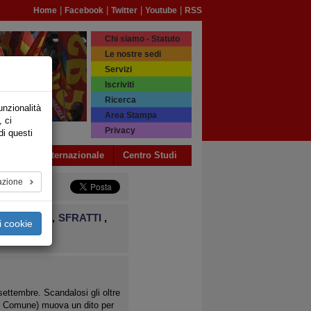
|
|
|
|
Home
Facebook
Twitter
Youtube
RSS
Chi siamo - Statuto
Le nostre sedi
Servizi
Iscriviti
Ricerca
unzionalità
Area Stampa
, ci
Privacy
di questi
a USB
Internazionale
Centro Studi
azione
IDENZIALI
,
SFRATTI
,
i cookie
settembre. Scandalosi gli oltre
e, Comune) muova un dito per