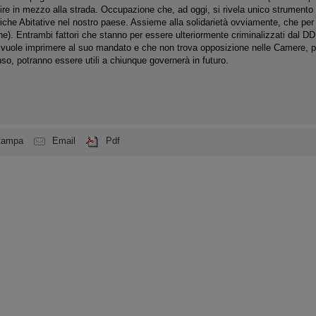
nire in mezzo alla strada. Occupazione che, ad oggi, si rivela unico strumento i
iche Abitative nel nostro paese. Assieme alla solidarietà ovviamente, che per
e). Entrambi fattori che stanno per essere ulteriormente criminalizzati dal D
 vuole imprimere al suo mandato e che non trova opposizione nelle Camere, poi
nso, potranno essere utili a chiunque governerà in futuro.
tampa
Email
Pdf