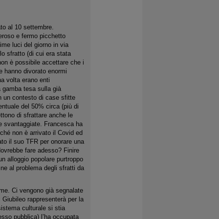
ato al 10 settembre.
eroso e fermo picchetto
ime luci del giorno in via
o sfratto (di cui era stata
on è possibile accettare che i
he hanno divorato enormi
na volta erano enti
a gamba tesa sulla già
n un contesto di case sfitte
ntuale del 50% circa (più di
ttono di sfrattare anche le
e svantaggiate. Francesca ha
nché non è arrivato il Covid ed
to il suo TFR per onorare una
 dovrebbe fare adesso? Finire
un alloggio popolare purtroppo
ne al problema degli sfratti da
sime. Ci vengono già segnalate
 Giubileo rappresenterà per la
istema culturale si stia
esso pubblica) l’ha occupata