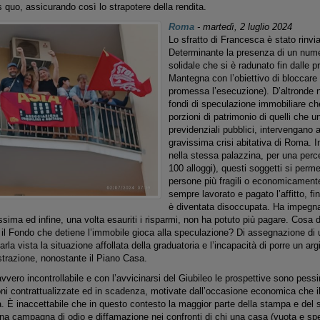
 quo, assicurando così lo strapotere della rendita.
Roma
-
martedì, 2 luglio 2024
Lo sfratto di Francesca è stato rinvi
Determinante la presenza di un num
solidale che si è radunato fin dalle pr
Mantegna con l’obiettivo di bloccare l
promessa l’esecuzione). D’altronde n
fondi di speculazione immobiliare c
porzioni di patrimonio di quelli che u
previdenziali pubblici, intervengano 
gravissima crisi abitativa di Roma. I
nella stessa palazzina, per una perce
100 alloggi), questi soggetti si perme
persone più fragili o economicament
sempre lavorato e pagato l’affitto, fi
è diventata disoccupata. Ha impegna
sima ed infine, una volta esauriti i risparmi, non ha potuto più pagare. Cosa
 il Fondo che detiene l’immobile gioca alla speculazione? Di assegnazione di 
a vista la situazione affollata della graduatoria e l’incapacità di porre un argi
strazione, nonostante il Piano Casa.
vvero incontrollabile e con l’avvicinarsi del Giubileo le prospettive sono pes
oni contrattualizzate ed in scadenza, motivate dall’occasione economica che il
a. È inaccettabile che in questo contesto la maggior parte della stampa e del s
na campagna di odio e diffamazione nei confronti di chi una casa (vuota e sp