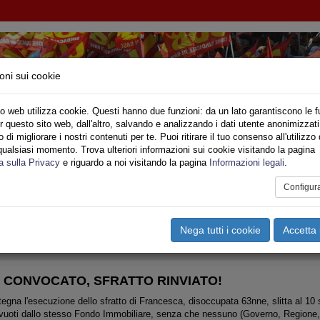
oni sui cookie
o web utilizza cookie. Questi hanno due funzioni: da un lato garantiscono le f
r questo sito web, dall'altro, salvando e analizzando i dati utente anonimizzati
NI INQUILINI E ABITANTI
di migliorare i nostri contenuti per te. Puoi ritirare il tuo consenso all'utilizzo 
qualsiasi momento. Trova ulteriori informazioni sui cookie visitando la pagina
o
Privato
Territori
Sociale
Speciali
Multimedia
Are
a sulla Privacy
e riguardo a noi visitando la pagina
Informazioni legali
.
Configur
tampa
Email
Pdf
ia (casa)
,
PERIFERIE
,
EDILIZIA PRIVATA
,
VIDEO
,
ENTI PREV
Nega tutti i cookie
Accetta 
 CONVOCATO, SFRATTO RINVIATO!
gna l'esecuzione dello sfratto di Francesca, disoccupata 63nne, slitta al 10 
i vuoti dallo stesso Fondo Immobiliare, senza che nessuno (Governo, Region