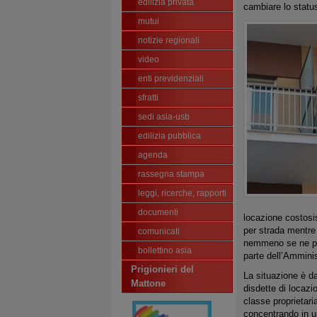
edilizia privata
cambiare lo status
mutui
notizie regionali
video
enti previdenziali
sfratti
sedi asia-usb
edilizia pubblica
agenda
rassegna stampa
leggi, ricerche, rapporti
documenti
locazione costosis
per strada mentre
comunicati
nemmeno se ne parl
bollettino asia
parte dell’Ammini
Prigionieri del
La situazione è da
Mattone
disdette di locazi
classe proprietari
concentrando in u