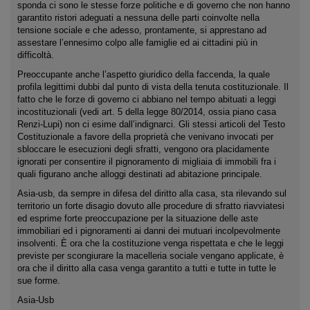
sponda ci sono le stesse forze politiche e di governo che non hanno
garantito ristori adeguati a nessuna delle parti coinvolte nella
tensione sociale e che adesso, prontamente, si apprestano ad
assestare l’ennesimo colpo alle famiglie ed ai cittadini più in
difficoltà.
Preoccupante anche l’aspetto giuridico della faccenda, la quale
profila legittimi dubbi dal punto di vista della tenuta costituzionale. Il
fatto che le forze di governo ci abbiano nel tempo abituati a leggi
incostituzionali (vedi art. 5 della legge 80/2014, ossia piano casa
Renzi-Lupi) non ci esime dall’indignarci. Gli stessi articoli del Testo
Costituzionale a favore della proprietà che venivano invocati per
sbloccare le esecuzioni degli sfratti, vengono ora placidamente
ignorati per consentire il pignoramento di migliaia di immobili fra i
quali figurano anche alloggi destinati ad abitazione principale.
Asia-usb, da sempre in difesa del diritto alla casa, sta rilevando sul
territorio un forte disagio dovuto alle procedure di sfratto riavviatesi
ed esprime forte preoccupazione per la situazione delle aste
immobiliari ed i pignoramenti ai danni dei mutuari incolpevolmente
insolventi. È ora che la costituzione venga rispettata e che le leggi
previste per scongiurare la macelleria sociale vengano applicate, è
ora che il diritto alla casa venga garantito a tutti e tutte in tutte le
sue forme.
Asia-Usb