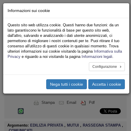
Chi siamo - Statuto
Informazioni sui cookie
Le nostre sedi
Servizi
Questo sito web utilizza cookie. Questi hanno due funzioni: da un
Iscriviti
lato garantiscono le funzionalità di base per questo sito web,
Ricerca
dall'altro, salvando e analizzando i dati utente anonimizzati, ci
Area Stampa
permettono di migliorare i nostri contenuti per te. Puoi ritirare il tuo
consenso all'utilizzo di questi cookie in qualsiasi momento. Trova
Privacy
ulteriori informazioni sui cookie visitando la pagina
Informativa sulla
ASSOCIAZIONI INQUILINI E ABITANTI
Privacy
e riguardo a noi visitando la pagina
Informazioni legali
.
Configurazione
Toggle
navigation
Nega tutti i cookie
Accetta i cookie
Menu del sito
Toggle
navigati
Stampa
Email
Pdf
Argomento:
EDILIZIA PRIVATA
,
MUTUI
,
RASSEGNA STAMPA
,
COMUNICATI