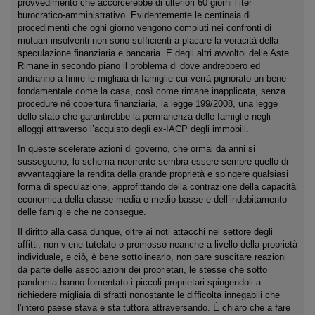
provvedimento che accorcerebbe di ulteriori 60 giorni l’iter
burocratico-amministrativo. Evidentemente le centinaia di
procedimenti che ogni giorno vengono compiuti nei confronti di
mutuari insolventi non sono sufficienti a placare la voracità della
speculazione finanziaria e bancaria. E degli altri avvoltoi delle Aste.
Rimane in secondo piano il problema di dove andrebbero ed
andranno a finire le migliaia di famiglie cui verrà pignorato un bene
fondamentale come la casa, così come rimane inapplicata, senza
procedure né copertura finanziaria, la legge 199/2008, una legge
dello stato che garantirebbe la permanenza delle famiglie negli
alloggi attraverso l’acquisto degli ex-IACP degli immobili.
In queste scelerate azioni di governo, che ormai da anni si
susseguono, lo schema ricorrente sembra essere sempre quello di
avvantaggiare la rendita della grande proprietà e spingere qualsiasi
forma di speculazione, approfittando della contrazione della capacità
economica della classe media e medio-basse e dell’indebitamento
delle famiglie che ne consegue.
Il diritto alla casa dunque, oltre ai noti attacchi nel settore degli
affitti, non viene tutelato o promosso neanche a livello della proprietà
individuale, e ciò, è bene sottolinearlo, non pare suscitare reazioni
da parte delle associazioni dei proprietari, le stesse che sotto
pandemia hanno fomentato i piccoli proprietari spingendoli a
richiedere migliaia di sfratti nonostante le difficolta innegabili che
l’intero paese stava e sta tuttora attraversando. È chiaro che a fare