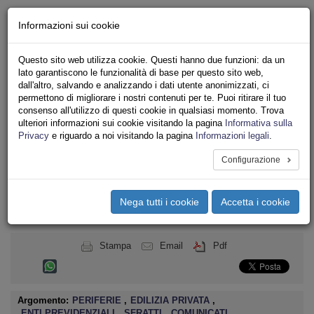
Chi siamo - Statuto
Informazioni sui cookie
Le nostre sedi
Servizi
Questo sito web utilizza cookie. Questi hanno due funzioni: da un
Iscriviti
lato garantiscono le funzionalità di base per questo sito web,
Ricerca
dall'altro, salvando e analizzando i dati utente anonimizzati, ci
Area Stampa
permettono di migliorare i nostri contenuti per te. Puoi ritirare il tuo
consenso all'utilizzo di questi cookie in qualsiasi momento. Trova
Privacy
ulteriori informazioni sui cookie visitando la pagina
Informativa sulla
ASSOCIAZIONI INQUILINI E ABITANTI
Privacy
e riguardo a noi visitando la pagina
Informazioni legali
.
Configurazione
Toggle
navigation
Nega tutti i cookie
Accetta i cookie
Menu del sito
Toggle
navigati
Stampa
Email
Pdf
Argomento:
PERIFERIE
,
EDILIZIA PRIVATA
,
ENTI PREVIDENZIALI
,
SFRATTI
,
COMUNICATI