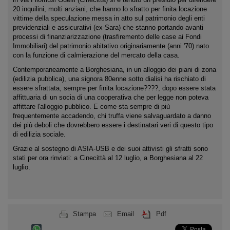
20 inquilini, molti anziani, che hanno lo sfratto per finita locazione
vittime della speculazione messa in atto sul patrimonio degli enti
previdenziali e assicurativi (ex-Sara) che stanno portando avanti
processi di finanziarizzazione (trasfiremento delle case ai Fondi
Immobiliari) del patrimonio abitativo originariamente (anni '70) nato
con la funzione di calmierazione del mercato della casa.
Contemporaneamente a Borghesiana, in un alloggio dei piani di zona
(edilizia pubblica), una signora 80enne sotto dialisi ha rischiato di
essere sfrattata, sempre per finita locazione????, dopo essere stata
affittuaria di un socia di una cooperativa che per legge non poteva
affittare l'alloggio pubblico. E come sta sempre di più
frequentemente accadendo, chi truffa viene salvaguardato a danno
dei più deboli che dovrebbero essere i destinatari veri di questo tipo
di edilizia sociale.
Grazie al sostegno di ASIA-USB e dei suoi attivisti gli sfratti sono
stati per ora rinviati: a Cinecittà al 12 luglio, a Borghesiana al 22
luglio.
Stampa
Email
Pdf