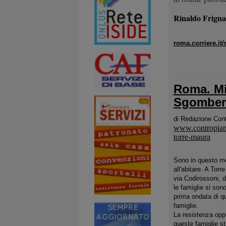
Rinaldo Frigna
roma.corriere.it
Roma. Mi
Sgombera
di
Redazione Cont
www.contropiano
torre-maura
Sono in questo mom
all'abitare. A Tor
via Codirossoni, d
le famiglie si son
prima ondata di q
famiglie.
La resistenza opp
queste famiglie st