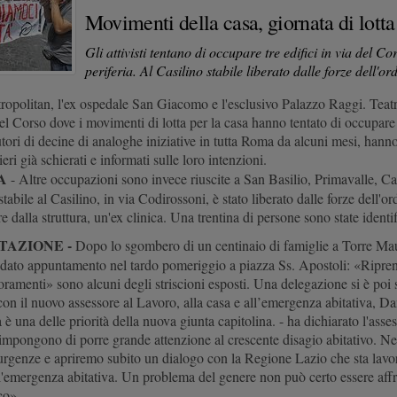
Movimenti della casa, giornata di lotta
Gli attivisti tentano di occupare tre edifici in via del Co
periferia. Al Casilino stabile liberato dalle forze dell'ord
opolitan, l'ex ospedale San Giacomo e l'esclusivo Palazzo Raggi. Teatri
el Corso dove i movimenti di lotta per la casa hanno tentato di occupare 
utori di decine di analoghe iniziative in tutta Roma da alcuni mesi, hanno
eri già schierati e informati sulle loro intenzioni.
A
- Altre occupazioni sono invece riuscite a San Basilio, Primavalle, Ca
tabile al Casilino, in via Codirossoni, è stato liberato dalle forze dell'
e dalla struttura, un'ex clinica. Una trentina di persone sono state identif
TAZIONE -
Dopo lo sgombero di un centinaio di famiglie a Torre Ma
è dato appuntamento nel tardo pomeriggio a piazza Ss. Apostoli: «Riprend
ramenti» sono alcuni degli striscioni esposti. Una delegazione si è poi
con il nuovo assessore al Lavoro, alla casa e all’emergenza abitativa, 
è una delle priorità della nuova giunta capitolina. - ha dichiarato l'assess
impongono di porre grande attenzione al crescente disagio abitativo. Ne
urgenze e apriremo subito un dialogo con la Regione Lazio che sta lav
ll'emergenza abitativa. Un problema del genere non può certo essere af
co».