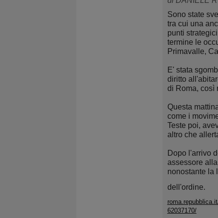
di DANIELE 
Sono state sven
tra cui una an
punti strategic
termine le occu
Primavalle, Ca
E' stata sgombe
diritto all'abi
di Roma, così 
Questa mattina
come i movimen
Teste poi, avev
altro che allert
Dopo l'arrivo d
assessore alla 
nonostante la l
dell'ordine.
roma.repubblica.i
62037170/