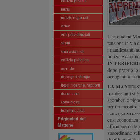
edilizia privata
mutui
notizie regionali
video
enti previdenziali
L'ex cinema Metr
tensione in via d
sfratti
i manifestanti, a
sedi asia-usb
polizia e carabini
edilizia pubblica
IN PERIFERI
agenda
dopo proprio lo s
occupanti a uscir
rassegna stampa
LA MANIFES
leggi, ricerche, rapporti
manifestanti si 
documenti
sgomberi e pigno
comunicati
per un incontro 
bollettino asia
l'emergenza casa 
crisi economica 
Prigionieri del
affronteremo le 
Mattone
straordinario su
di ordine pubbli