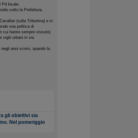
l Pd locale.
idio sotto la Prefettura,
 Cavallari
(sulla Tirburtina) e in
cendo una pol
itica di
 in cui hanno sempre vissuto).
vigili urbani in via
 negli anni scorsi, quando la
gli obiettivi sia
lino. Nel pomeriggio