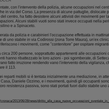
ROCCA
tate, con l'intervento della polizia, alcune occupazioni nel centr
che in via del Corso. La presenza di alcune pattuglie, dislocate 
i del centro, ha fatto desistere alcuni attivisti dei movimenti per 
pazioni. Alcuni stabili vuoti sono stati invece occupati nella peri
silino e a Spinaceto.
rata da polizia e carabinieri l'occupazione effettuata in mattina
tare di uno stabile in via Codirossi (zona Torre Maura), un'ex clin
riferiscono i movimenti, come "contenitore" per ospitare migranti
 circa 200 persone, sopprattutto appartenenti alle occupazioni d
ti hanno ribattezzato le loro azioni - poi sgomberate, di Settec
ano fatto irruzione rendendo vano l'intervento della vigilanza, 
are il 113.
ei reparti mobili si è tentata inizialmente una mediazione, in attes
Casa, Daniele Ozzimo, e i movimenti, quindi gli occupanti sono sa
oro resistenza passiva, sono stati portati fuori dallo stabile uno 
t/cronaca/2013/06/28/news/diritto_alla_casa_nuove_occupazioni_sventate_in_ce