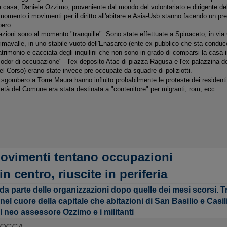
a casa, Daniele Ozzimo, proveniente dal mondo del volontariato e dirigente de
omento i movimenti per il diritto all'abitare e Asia-Usb stanno facendo un pres
bero.
azioni sono al momento "tranquille". Sono state effettuate a Spinaceto
, in via
Primavalle, in uno stabile vuoto dell'Enasarco (ente ex pubblico che sta condu
atrimonio e cacciata degli inquilini che non sono in grado di comparsi la casa
odor di occupazione" - l'ex deposito Atac di piazza Ragusa e l'ex palazzina dei 
el Corso) erano state invece pre-occupate da squadre di poliziotti.
o sgombero a Torre Maura hanno influito probabilmente le proteste dei residenti
ietà del Comune era stata destinata a "contenitore" per migranti, rom, ecc.
movimenti tentano occupazioni
in centro, riuscite in periferia
a parte delle organizzazioni dopo quelle dei mesi scorsi. Tra 
el cuore della capitale che abitazioni di San Basilio e Casi
 il neo assessore Ozzimo e i militanti