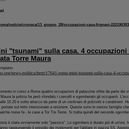
ni
/roma/notizie/cronaca/13_giugno_28/occupazioni-casa-frignani-22219039
ni "tsunami" sulla casa. 4 occupazioni 
ta Torre Maura
ropiano
.org/news-politica/item/17641-roma-mini-tsunami-sulla-casa-4-occupa
ento in corso a Roma quattro occupazioni di palazzine sfitte da parte dei mov
re Maura la polizia ha però sfondato i cancelli e sgomberato gli occupanti.
L'occ
alle 15.20 è sotto attacco da parte di un centinaio di poliziotti e carabinieri. 
o portate sul tetto intenzionate a resistere. Queste sono le stesse famiglie ch
ualche mese fa - le case a Tor Tre Teste. Si tratta quindi del secondo sgombe
osta è stata ovviamente solo "passiva". Lo sgombero è durato più di un'ora. 
anno raggiungendo il presidio dei mobimenti per l'abitare in piazza SS. Apostol