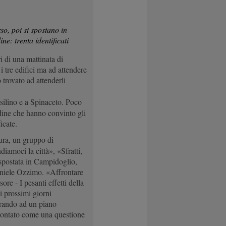
rso, poi si spostano in
ine: trenta identificati
 di una mattinata di
i tre edifici ma ad attendere
 trovato ad attenderli
silino e a Spinaceto. Poco
ordine che hanno convinto gli
icate.
ura, un gruppo di
iamoci la città», «Sfratti,
 spostata in Campidoglio,
Daniele Ozzimo. «Affrontare
ore - I pesanti effetti della
i prossimi giorni
orando ad un piano
frontato come una questione