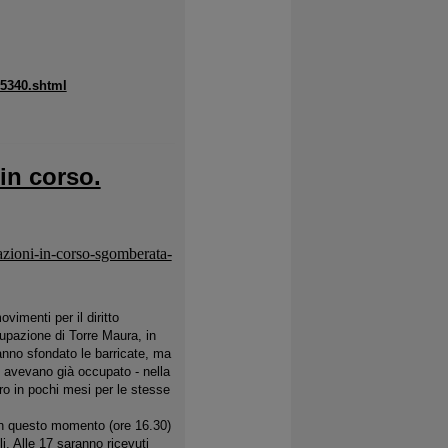
35340.shtml
in corso.
zioni-in-corso-sgomberata-
imenti per il diritto
upazione di Torre Maura, in
Hanno sfondato le barricate, ma
e avevano già occupato - nella
ro in pochi mesi per le stesse
In questo momento (ore 16.30)
i. Alle 17 saranno ricevuti