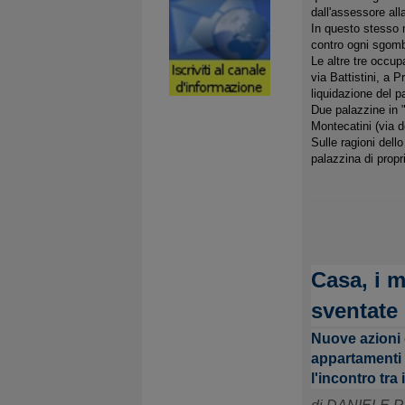
dall'assessore all
In questo stesso m
contro ogni sgom
Le altre tre occup
via Battistini, a 
liquidazione del p
Due palazzine in "
Montecatini (via d
Sulle ragioni dell
palazzina di propr
Casa, i 
sventate 
Nuove azioni d
appartamenti n
l'incontro tra