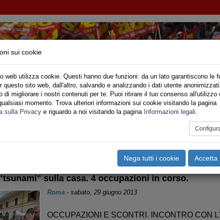
oni sui cookie
o web utilizza cookie. Questi hanno due funzioni: da un lato garantiscono le f
r questo sito web, dall'altro, salvando e analizzando i dati utente anonimizzati
NI INQUILINI E ABITANTI
di migliorare i nostri contenuti per te. Puoi ritirare il tuo consenso all'utilizzo 
qualsiasi momento. Trova ulteriori informazioni sui cookie visitando la pagina
o
Privato
Territori
Sociale
Speciali
Multimedia
Are
a sulla Privacy
e riguardo a noi visitando la pagina
Informazioni legali
.
Configur
tampa
Email
Pdf
OMUNICATI
,
SFRATTI
,
RASSEGNA STAMPA
Nega tutti i cookie
Accetta 
"tsunami" sulla casa. 4 occupazioni in corso.
Roma
-
sabato, 29 giugno 2013
OCCUPAZIONI E SCONTRI. INCONTRO CON 