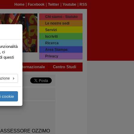
|
|
|
|
Home
Facebook
Twitter
Youtube
RSS
Chi siamo - Statuto
Le nostre sedi
Servizi
Iscriviti
Ricerca
unzionalità
Area Stampa
, ci
Privacy
di questi
a USB
Internazionale
Centro Studi
azione
i cookie
L'ASSESSORE OZZIMO