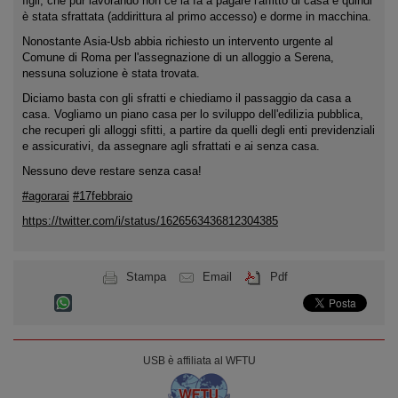
figli, che pur lavorando non ce la fa a pagare l'affitto di casa e quindi
è stata sfrattata (addirittura al primo accesso) e dorme in macchina.
Nonostante Asia-Usb abbia richiesto un intervento urgente al
Comune di Roma per l'assegnazione di un alloggio a Serena,
nessuna soluzione è stata trovata.
Diciamo basta con gli sfratti e chiediamo il passaggio da casa a
casa. Vogliamo un piano casa per lo sviluppo dell'edilizia pubblica,
che recuperi gli alloggi sfitti, a partire da quelli degli enti previdenziali
e assicurativi, da assegnare agli sfrattati e ai senza casa.
Nessuno deve restare senza casa!
#agorarai
#17febbraio
https://twitter.com/i/status/1626563436812304385
Stampa
Email
Pdf
USB è affiliata al WFTU