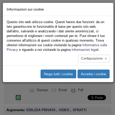
Chi siamo - Statuto
Informazioni sui cookie
Le nostre sedi
Servizi
Questo sito web utilizza cookie. Questi hanno due funzioni: da un
Iscriviti
lato garantiscono le funzionalità di base per questo sito web,
Ricerca
dall'altro, salvando e analizzando i dati utente anonimizzati, ci
Area Stampa
permettono di migliorare i nostri contenuti per te. Puoi ritirare il tuo
consenso all'utilizzo di questi cookie in qualsiasi momento. Trova
Privacy
ulteriori informazioni sui cookie visitando la pagina
Informativa sulla
ASSOCIAZIONI INQUILINI E ABITANTI
Privacy
e riguardo a noi visitando la pagina
Informazioni legali
.
Configurazione
Toggle
navigation
Nega tutti i cookie
Accetta i cookie
Menu del sito
Toggle
navigati
Stampa
Email
Pdf
Argomento:
EDILIZIA PRIVATA
,
VIDEO
,
SFRATTI