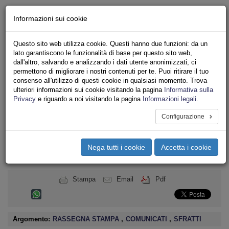
Chi siamo - Statuto
Informazioni sui cookie
Le nostre sedi
Servizi
Questo sito web utilizza cookie. Questi hanno due funzioni: da un
Iscriviti
lato garantiscono le funzionalità di base per questo sito web,
Ricerca
dall'altro, salvando e analizzando i dati utente anonimizzati, ci
Area Stampa
permettono di migliorare i nostri contenuti per te. Puoi ritirare il tuo
consenso all'utilizzo di questi cookie in qualsiasi momento. Trova
Privacy
ulteriori informazioni sui cookie visitando la pagina
Informativa sulla
ASSOCIAZIONI INQUILINI E ABITANTI
Privacy
e riguardo a noi visitando la pagina
Informazioni legali
.
Configurazione
Toggle
navigation
Nega tutti i cookie
Accetta i cookie
Menu del sito
Toggle
navigati
Stampa
Email
Pdf
Argomento:
RASSEGNA STAMPA
,
COMUNICATI
,
SFRATTI