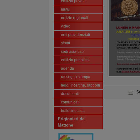
edilizia privata
mutui
notizie regionali
video
enti previdenziali
sfratti
sedi asia-usb
edilizia pubblica
agenda
rassegna stampa
leggi, ricerche, rapporti
S
documenti
comunicati
bollettino asia
Prigionieri del
Mattone