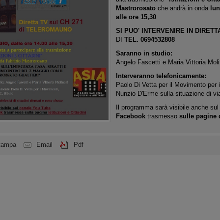
Mastrorosato
che andrà in onda
lun
alle ore 15,30
SI PUO' INTERVENIRE IN DIRET
DI
TEL. 0694532808
Saranno in studio:
Angelo Fascetti e Maria Vittoria Mo
Interveranno telefonicamente:
Paolo Di Vetta per il Movimento per il 
Nunzio D'Erme sulla situazione di vi
Il programma sarà visibile anche su
Facebook
trasmesso
sulle pagine d
tampa
Email
Pdf