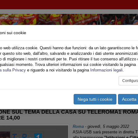
oni sui cookie
o web utilizza cookie. Questi hanno due funzioni: da un lato garantiscono le f
r questo sito web, dall'altro, salvando e analizzando i dati utente anonimizzati
NI INQUILINI E ABITANTI
di migliorare i nostri contenuti per te. Puoi ritirare il tuo consenso all'utilizzo 
qualsiasi momento. Trova ulteriori informazioni sui cookie visitando la pagina
o
Privato
Territori
Sociale
Speciali
Multimedia
Are
a sulla Privacy
e riguardo a noi visitando la pagina
Informazioni legali
.
Configur
tampa
Email
Pdf
ERIFERIE
,
EDILIZIA PRIVATA
,
SFRATTI
,
EDILIZIA PUBBLICA
,
Nega tutti i cookie
Accetta 
ONE SUL TEMA DELLA CASA SU TELEROMA1 ROMA (
E 14,00
Roma
-
giovedì, 5 maggio 2022
ASIA-USB sarà presente in diretta 
alla trasmissione
"Istituzioni e Citt