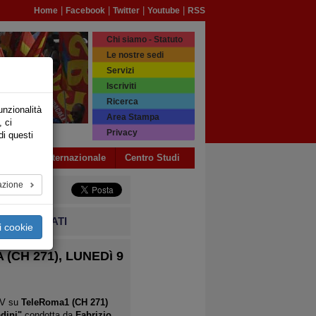
|
|
|
|
Home
Facebook
Twitter
Youtube
RSS
Chi siamo - Statuto
Le nostre sedi
Servizi
Iscriviti
Ricerca
unzionalità
Area Stampa
, ci
Privacy
di questi
a USB
Internazionale
Centro Studi
azione
COMUNICATI
i cookie
CH 271), LUNEDì 9
TV su
TeleRoma1 (CH 271)
adini"
condotta da
Fabrizio