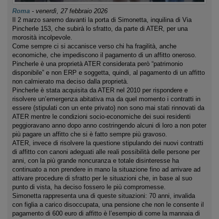
Roma
-
venerdì, 27 febbraio 2026
Il 2 marzo saremo davanti la porta di Simonetta, inquilina di Via
Pincherle 153, che subirà lo sfratto, da parte di ATER, per una
morosità incolpevole.
Come sempre ci si accanisce verso chi ha fragilità, anche
economiche, che impediscono il pagamento di un affitto oneroso.
Pincherle è una proprietà ATER considerata però “patrimonio
disponibile” e non ERP e soggetta, quindi, al pagamento di un affitto
non calmierato ma deciso dalla proprietà.
Pincherle è stata acquisita da ATER nel 2010 per rispondere e
risolvere un’emergenza abitativa ma da quel momento i contratti in
essere (stipulati con un ente privato) non sono mai stati rinnovati da
ATER mentre le condizioni socio-economiche dei suoi residenti
peggioravano anno dopo anno costringendo alcuni di loro a non poter
più pagare un affitto che si è fatto sempre più gravoso.
ATER, invece di risolvere la questione stipulando dei nuovi contratti
di affitto con canoni adeguati alle reali possibilità delle persone per
anni, con la più grande noncuranza e totale disinteresse ha
continuato a non prendere in mano la situazione fino ad arrivare ad
attivare procedure di sfratto per le situazioni che, in base al suo
punto di vista, ha deciso fossero le più compromesse.
Simonetta rappresenta una di queste situazioni: 70 anni, invalida
con figlia a carico disoccupata, una pensione che non le consente il
pagamento di 600 euro di affitto è l’esempio di come la mannaia di