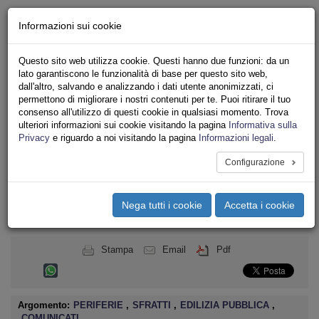
Chi siamo - Statuto
Informazioni sui cookie
Le nostre sedi
Servizi
Questo sito web utilizza cookie. Questi hanno due funzioni: da un
Iscriviti
lato garantiscono le funzionalità di base per questo sito web,
Ricerca
dall'altro, salvando e analizzando i dati utente anonimizzati, ci
Area Stampa
permettono di migliorare i nostri contenuti per te. Puoi ritirare il tuo
consenso all'utilizzo di questi cookie in qualsiasi momento. Trova
Privacy
ulteriori informazioni sui cookie visitando la pagina
Informativa sulla
ASSOCIAZIONI INQUILINI E ABITANTI
Privacy
e riguardo a noi visitando la pagina
Informazioni legali
.
Configurazione
Toggle
navigation
Nega tutti i cookie
Accetta i cookie
Menu del sito
Toggle
navigati
Stampa
Email
Pdf
Argomento:
PERIFERIE
,
SFRATTI
,
EDILIZIA PUBBLICA
,
COMUNICATI