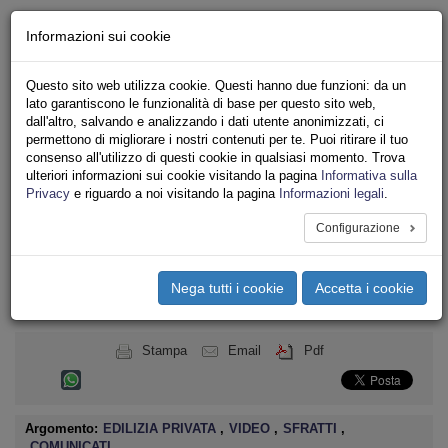
Chi siamo - Statuto
Informazioni sui cookie
Le nostre sedi
Servizi
Questo sito web utilizza cookie. Questi hanno due funzioni: da un
Iscriviti
lato garantiscono le funzionalità di base per questo sito web,
Ricerca
dall'altro, salvando e analizzando i dati utente anonimizzati, ci
Area Stampa
permettono di migliorare i nostri contenuti per te. Puoi ritirare il tuo
consenso all'utilizzo di questi cookie in qualsiasi momento. Trova
Privacy
ulteriori informazioni sui cookie visitando la pagina
Informativa sulla
ASSOCIAZIONI INQUILINI E ABITANTI
Privacy
e riguardo a noi visitando la pagina
Informazioni legali
.
Configurazione
Toggle
navigation
Nega tutti i cookie
Accetta i cookie
Menu del sito
Toggle
navigati
Stampa
Email
Pdf
Argomento:
EDILIZIA PRIVATA
,
VIDEO
,
SFRATTI
,
COMUNICATI