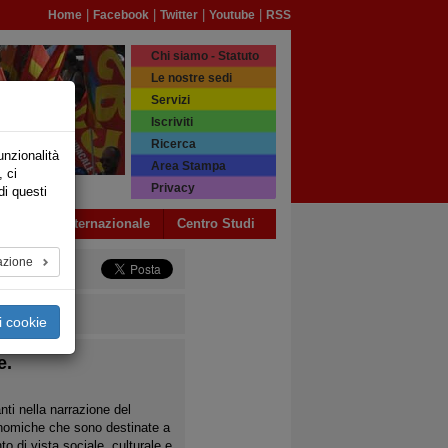
|
|
|
|
Home
Facebook
Twitter
Youtube
RSS
Chi siamo - Statuto
Le nostre sedi
Servizi
Iscriviti
Ricerca
unzionalità
Area Stampa
, ci
Privacy
di questi
a USB
Internazionale
Centro Studi
azione
i cookie
e.
anti nella narrazione del
conomiche che sono destinate a
nto di vista sociale, culturale e