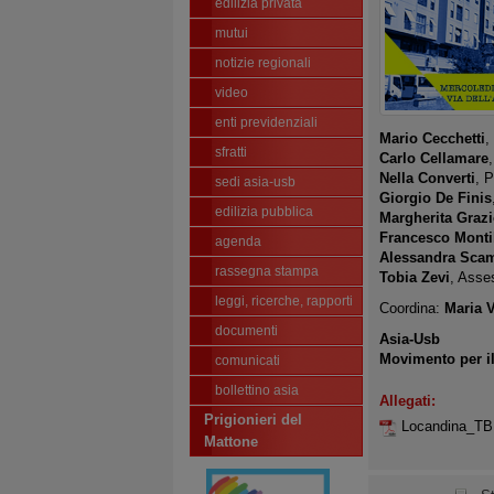
edilizia privata
mutui
notizie regionali
video
enti previdenziali
Mario Cecchetti
,
sfratti
Carlo Cellamare
Nella Converti
, 
sedi asia-usb
Giorgio De Finis
edilizia pubblica
Margherita Grazi
Francesco Monti
agenda
Alessandra Scam
rassegna stampa
Tobia Zevi
, Asses
leggi, ricerche, rapporti
Coordina:
Maria V
documenti
Asia-Usb
Movimento per il 
comunicati
bollettino asia
Allegati:
Prigionieri del
Locandina_T
Mattone