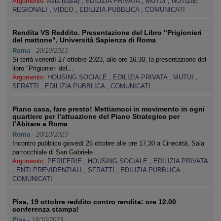
Argomento:
Asia (casa)
,
EDILIZIA PRIVATA
,
MUTUI
,
NOTIZIE
REGIONALI
,
VIDEO
,
EDILIZIA PUBBLICA
,
COMUNICATI
Rendita VS Reddito. Presentazione del Libro "Prigionieri
del mattone", Università Sapienza di Roma
Roma
-
20/10/2023
Si terrà venerdì 27 ottobre 2023, alle ore 16,30, la presentazione del
libro "Prigionieri del…
Argomento:
HOUSING SOCIALE
,
EDILIZIA PRIVATA
,
MUTUI
,
SFRATTI
,
EDILIZIA PUBBLICA
,
COMUNICATI
Piano casa, fare presto! Mettiamoci in movimento in ogni
quartiere per l’attuazione del Piano Strategico per
l’Abitare a Roma
Roma
-
20/10/2023
Incontro pubblico giovedì 26 ottobre alle ore 17,30 a Cinecittà, Sala
parrocchiale di San Gabriele…
Argomento:
PERIFERIE
,
HOUSING SOCIALE
,
EDILIZIA PRIVATA
,
ENTI PREVIDENZIALI
,
SFRATTI
,
EDILIZIA PUBBLICA
,
COMUNICATI
Pisa, 19 ottobre reddito contro rendita: ore 12.00
conferenza stampa!
Pisa
-
18/10/2023