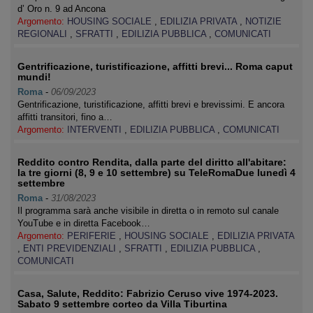
d’ Oro n. 9 ad Ancona
Argomento:
HOUSING SOCIALE
,
EDILIZIA PRIVATA
,
NOTIZIE
REGIONALI
,
SFRATTI
,
EDILIZIA PUBBLICA
,
COMUNICATI
Gentrificazione, turistificazione, affitti brevi... Roma caput
mundi!
Roma
-
06/09/2023
Gentrificazione, turistificazione, affitti brevi e brevissimi. E ancora
affitti transitori, fino a…
Argomento:
INTERVENTI
,
EDILIZIA PUBBLICA
,
COMUNICATI
Reddito contro Rendita, dalla parte del diritto all'abitare:
la tre giorni (8, 9 e 10 settembre) su TeleRomaDue lunedì 4
settembre
Roma
-
31/08/2023
Il programma sarà anche visibile in diretta o in remoto sul canale
YouTube e in diretta Facebook…
Argomento:
PERIFERIE
,
HOUSING SOCIALE
,
EDILIZIA PRIVATA
,
ENTI PREVIDENZIALI
,
SFRATTI
,
EDILIZIA PUBBLICA
,
COMUNICATI
Casa, Salute, Reddito: Fabrizio Ceruso vive 1974-2023.
Sabato 9 settembre corteo da Villa Tiburtina