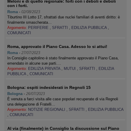
Meloni e di quello regionale: forti con i deboli e deboli
con i forti.
Roma
-
02/08/2023
Tiburtino III Lotto 17, sfrattati due nuclei familiari di aventi diritto: è
finalmente smascherata…
Argomento:
PERIFERIE
,
SFRATTI
,
EDILIZIA PUBBLICA
,
COMUNICATI
Roma, approvato il Piano Casa. Adesso lo si attui!
Roma
-
27/07/2023
In Consiglio capitolino è stato finalmente approvato il Piano Casa,
emendato in alcune sue parti.…
Argomento:
EDILIZIA PRIVATA
,
MUTUI
,
SFRATTI
,
EDILIZIA
PUBBLICA
,
COMUNICATI
Bologna: ospiti indesiderati in Regnoli 15
Bologna
-
26/07/2023
È venuta a farci visita alle case popolari recuperate di via Regnoli
una delegazione di Fratelli…
Argomento:
NOTIZIE REGIONALI
,
SFRATTI
,
EDILIZIA PUBBLICA
,
COMUNICATI
Al via (finalmente) in Consiglio la discussione sul Piano