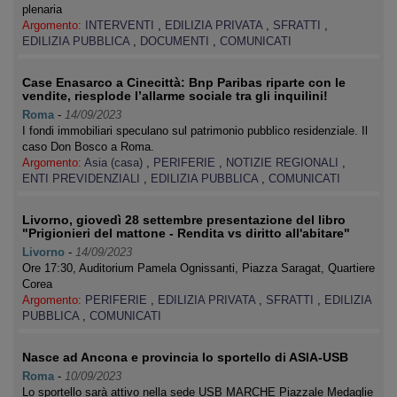
plenaria
Argomento:
INTERVENTI
,
EDILIZIA PRIVATA
,
SFRATTI
,
EDILIZIA PUBBLICA
,
DOCUMENTI
,
COMUNICATI
Case Enasarco a Cinecittà: Bnp Paribas riparte con le
vendite, riesplode l’allarme sociale tra gli inquilini!
Roma
-
14/09/2023
I fondi immobiliari speculano sul patrimonio pubblico residenziale. Il
caso Don Bosco a Roma.
Argomento:
Asia (casa)
,
PERIFERIE
,
NOTIZIE REGIONALI
,
ENTI PREVIDENZIALI
,
EDILIZIA PUBBLICA
,
COMUNICATI
Livorno, giovedì 28 settembre presentazione del libro
"Prigionieri del mattone - Rendita vs diritto all'abitare"
Livorno
-
14/09/2023
Ore 17:30, Auditorium Pamela Ognissanti, Piazza Saragat, Quartiere
Corea
Argomento:
PERIFERIE
,
EDILIZIA PRIVATA
,
SFRATTI
,
EDILIZIA
PUBBLICA
,
COMUNICATI
Nasce ad Ancona e provincia lo sportello di ASIA-USB
Roma
-
10/09/2023
Lo sportello sarà attivo nella sede USB MARCHE Piazzale Medaglie