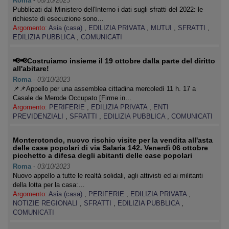
Roma
-
05/10/2023
Pubblicati dal Ministero dell'Interno i dati sugli sfratti del 2022: le
richieste di esecuzione sono…
Argomento:
Asia (casa)
,
EDILIZIA PRIVATA
,
MUTUI
,
SFRATTI
,
EDILIZIA PUBBLICA
,
COMUNICATI
📢📢Costruiamo insieme il 19 ottobre dalla parte del diritto
all'abitare!
Roma
-
03/10/2023
📌📌Appello per una assemblea cittadina mercoledì 11 h. 17 a
Casale de Merode Occupato [Firme in…
Argomento:
PERIFERIE
,
EDILIZIA PRIVATA
,
ENTI
PREVIDENZIALI
,
SFRATTI
,
EDILIZIA PUBBLICA
,
COMUNICATI
Monterotondo, nuovo rischio visite per la vendita all'asta
delle case popolari di via Salaria 142. Venerdì 06 ottobre
picchetto a difesa degli abitanti delle case popolari
Roma
-
03/10/2023
Nuovo appello a tutte le realtà solidali, agli attivisti ed ai militanti
della lotta per la casa:…
Argomento:
Asia (casa)
,
PERIFERIE
,
EDILIZIA PRIVATA
,
NOTIZIE REGIONALI
,
SFRATTI
,
EDILIZIA PUBBLICA
,
COMUNICATI