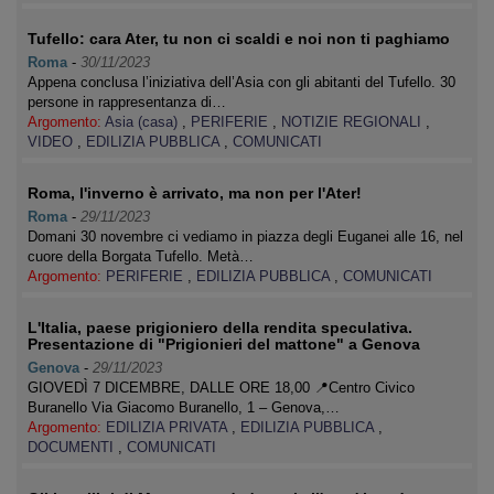
Tufello: cara Ater, tu non ci scaldi e noi non ti paghiamo
Roma
-
30/11/2023
Appena conclusa l’iniziativa dell’Asia con gli abitanti del Tufello. 30
persone in rappresentanza di…
Argomento:
Asia (casa)
,
PERIFERIE
,
NOTIZIE REGIONALI
,
VIDEO
,
EDILIZIA PUBBLICA
,
COMUNICATI
Roma, l'inverno è arrivato, ma non per l'Ater!
Roma
-
29/11/2023
Domani 30 novembre ci vediamo in piazza degli Euganei alle 16, nel
cuore della Borgata Tufello. Metà…
Argomento:
PERIFERIE
,
EDILIZIA PUBBLICA
,
COMUNICATI
L'Italia, paese prigioniero della rendita speculativa.
Presentazione di "Prigionieri del mattone" a Genova
Genova
-
29/11/2023
GIOVEDÌ 7 DICEMBRE, DALLE ORE 18,00 📍Centro Civico
Buranello Via Giacomo Buranello, 1 – Genova,…
Argomento:
EDILIZIA PRIVATA
,
EDILIZIA PUBBLICA
,
DOCUMENTI
,
COMUNICATI