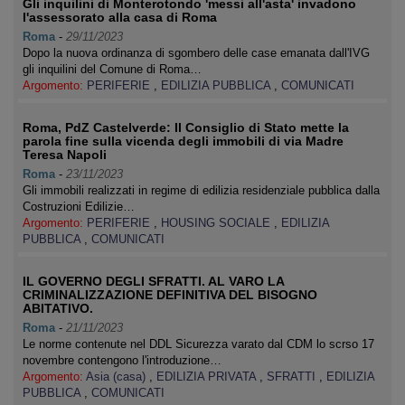
Gli inquilini di Monterotondo 'messi all'asta' invadono
l'assessorato alla casa di Roma
Roma
-
29/11/2023
Dopo la nuova ordinanza di sgombero delle case emanata dall'IVG
gli inquilini del Comune di Roma…
Argomento:
PERIFERIE
,
EDILIZIA PUBBLICA
,
COMUNICATI
Roma, PdZ Castelverde: Il Consiglio di Stato mette la
parola fine sulla vicenda degli immobili di via Madre
Teresa Napoli
Roma
-
23/11/2023
Gli immobili realizzati in regime di edilizia residenziale pubblica dalla
Costruzioni Edilizie…
Argomento:
PERIFERIE
,
HOUSING SOCIALE
,
EDILIZIA
PUBBLICA
,
COMUNICATI
IL GOVERNO DEGLI SFRATTI. AL VARO LA
CRIMINALIZZAZIONE DEFINITIVA DEL BISOGNO
ABITATIVO.
Roma
-
21/11/2023
Le norme contenute nel DDL Sicurezza varato dal CDM lo scrso 17
novembre contengono l'introduzione…
Argomento:
Asia (casa)
,
EDILIZIA PRIVATA
,
SFRATTI
,
EDILIZIA
PUBBLICA
,
COMUNICATI