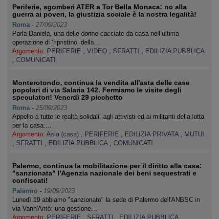
Periferie, sgomberi ATER a Tor Bella Monaca: no alla
guerra ai poveri, la giustizia sociale è la nostra legalità!
Roma
-
27/09/2023
Parla Daniela, una delle donne cacciate da casa nell’ultima
operazione di ‘ripristino’ della…
Argomento:
PERIFERIE
,
VIDEO
,
SFRATTI
,
EDILIZIA PUBBLICA
,
COMUNICATI
Monterotondo, continua la vendita all'asta delle case
popolari di via Salaria 142. Fermiamo le visite degli
speculatori! Venerdì 29 picchetto
Roma
-
25/09/2023
Appello a tutte le realtà solidali, agli attivisti ed ai militanti della lotta
per la casa:…
Argomento:
Asia (casa)
,
PERIFERIE
,
EDILIZIA PRIVATA
,
MUTUI
,
SFRATTI
,
EDILIZIA PUBBLICA
,
COMUNICATI
Palermo, continua la mobilitazione per il diritto alla casa:
"sanzionata" l'Agenzia nazionale dei beni sequestrati e
confiscati!
Palermo
-
19/09/2023
Lunedì 19 abbiamo "sanzionato" la sede di Palermo dell'ANBSC in
via Vann'Antò: una gestione…
Argomento:
PERIFERIE
,
SFRATTI
,
EDILIZIA PUBBLICA
,