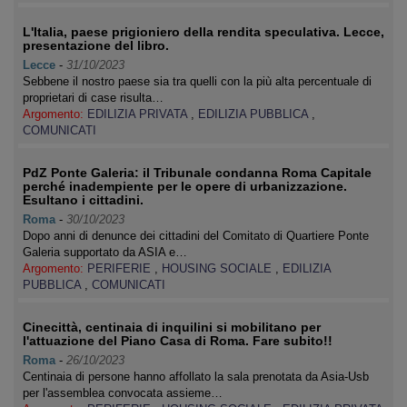
L'Italia, paese prigioniero della rendita speculativa. Lecce,
presentazione del libro.
Lecce
-
31/10/2023
Sebbene il nostro paese sia tra quelli con la più alta percentuale di
proprietari di case risulta…
Argomento:
EDILIZIA PRIVATA
,
EDILIZIA PUBBLICA
,
COMUNICATI
PdZ Ponte Galeria: il Tribunale condanna Roma Capitale
perché inadempiente per le opere di urbanizzazione.
Esultano i cittadini.
Roma
-
30/10/2023
Dopo anni di denunce dei cittadini del Comitato di Quartiere Ponte
Galeria supportato da ASIA e…
Argomento:
PERIFERIE
,
HOUSING SOCIALE
,
EDILIZIA
PUBBLICA
,
COMUNICATI
Cinecittà, centinaia di inquilini si mobilitano per
l'attuazione del Piano Casa di Roma. Fare subito!!
Roma
-
26/10/2023
Centinaia di persone hanno affollato la sala prenotata da Asia-Usb
per l'assemblea convocata assieme…