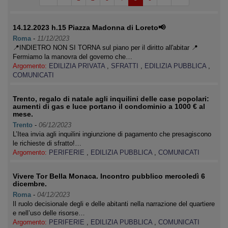
14.12.2023 h.15 Piazza Madonna di Loreto📢
Roma
-
11/12/2023
📍INDIETRO NON SI TORNA sul piano per il diritto all'abitar 📍
Fermiamo la manovra del governo che…
Argomento:
EDILIZIA PRIVATA
,
SFRATTI
,
EDILIZIA PUBBLICA
,
COMUNICATI
Trento, regalo di natale agli inquilini delle case popolari:
aumenti di gas e luce portano il condominio a 1000 € al
mese.
Trento
-
06/12/2023
L’Itea invia agli inquilini ingiunzione di pagamento che presagiscono
le richieste di sfratto!…
Argomento:
PERIFERIE
,
EDILIZIA PUBBLICA
,
COMUNICATI
Vivere Tor Bella Monaca. Incontro pubblico mercoledì 6
dicembre.
Roma
-
04/12/2023
Il ruolo decisionale degli e delle abitanti nella narrazione del quartiere
e nell’uso delle risorse…
Argomento:
PERIFERIE
,
EDILIZIA PUBBLICA
,
COMUNICATI