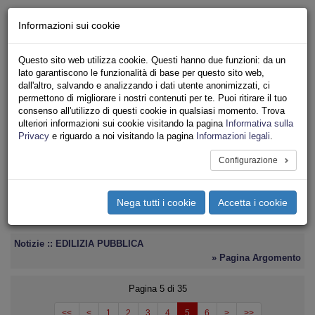
Chi siamo - Statuto
Informazioni sui cookie
Le nostre sedi
Servizi
Questo sito web utilizza cookie. Questi hanno due funzioni: da un
Iscriviti
lato garantiscono le funzionalità di base per questo sito web,
Ricerca
dall'altro, salvando e analizzando i dati utente anonimizzati, ci
Area Stampa
permettono di migliorare i nostri contenuti per te. Puoi ritirare il tuo
consenso all'utilizzo di questi cookie in qualsiasi momento. Trova
Privacy
ulteriori informazioni sui cookie visitando la pagina
Informativa sulla
ASSOCIAZIONI INQUILINI E ABITANTI
Privacy
e riguardo a noi visitando la pagina
Informazioni legali
.
Configurazione
Toggle
navigation
Nega tutti i cookie
Accetta i cookie
Menu del sito
Toggle
navigati
Notizie :: EDILIZIA PUBBLICA
» Pagina Argomento
Pagina 5 di 35
<<
<
1
2
3
4
5
6
>
>>