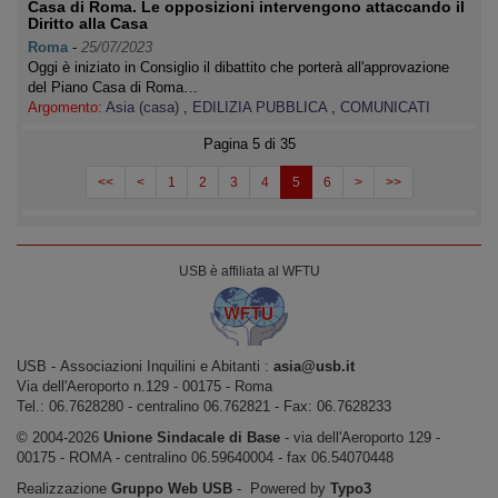
Casa di Roma. Le opposizioni intervengono attaccando il
Diritto alla Casa
Roma
-
25/07/2023
Oggi è iniziato in Consiglio il dibattito che porterà all'approvazione
del Piano Casa di Roma…
Argomento:
Asia (casa)
,
EDILIZIA PUBBLICA
,
COMUNICATI
Pagina 5 di 35
<<
<
1
2
3
4
5
6
>
>>
USB è affiliata al WFTU
USB ‐ Associazioni Inquilini e Abitanti :
asia@usb.it
Via dell'Aeroporto n.129 ‐ 00175 ‐ Roma
Tel.: 06.7628280 - centralino 06.762821 ‐ Fax: 06.7628233
© 2004-2026
Unione Sindacale di Base
‐ via dell'Aeroporto 129 -
00175 - ROMA - centralino 06.59640004 - fax 06.54070448
Realizzazione
Gruppo Web USB
‐ Powered by
Typo3