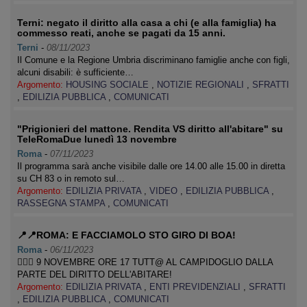
Terni: negato il diritto alla casa a chi (e alla famiglia) ha
commesso reati, anche se pagati da 15 anni.
Terni
-
08/11/2023
Il Comune e la Regione Umbria discriminano famiglie anche con figli,
alcuni disabili: è sufficiente…
Argomento:
HOUSING SOCIALE
,
NOTIZIE REGIONALI
,
SFRATTI
,
EDILIZIA PUBBLICA
,
COMUNICATI
"Prigionieri del mattone. Rendita VS diritto all'abitare" su
TeleRomaDue lunedì 13 novembre
Roma
-
07/11/2023
Il programma sarà anche visibile dalle ore 14.00 alle 15.00 in diretta
su CH 83 o in remoto sul…
Argomento:
EDILIZIA PRIVATA
,
VIDEO
,
EDILIZIA PUBBLICA
,
RASSEGNA STAMPA
,
COMUNICATI
📍📍ROMA: E FACCIAMOLO STO GIRO DI BOA!
Roma
-
06/11/2023
👉🏽📢 9 NOVEMBRE ORE 17 TUTT@ AL CAMPIDOGLIO DALLA
PARTE DEL DIRITTO DELL'ABITARE!
Argomento:
EDILIZIA PRIVATA
,
ENTI PREVIDENZIALI
,
SFRATTI
,
EDILIZIA PUBBLICA
,
COMUNICATI