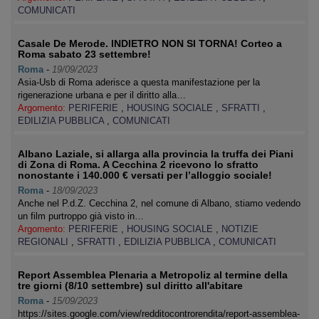
COMUNICATI
Casale De Merode. INDIETRO NON SI TORNA! Corteo a
Roma sabato 23 settembre!
Roma
-
19/09/2023
Asia-Usb di Roma aderisce a questa manifestazione per la
rigenerazione urbana e per il diritto alla…
Argomento:
PERIFERIE
,
HOUSING SOCIALE
,
SFRATTI
,
EDILIZIA PUBBLICA
,
COMUNICATI
Albano Laziale, si allarga alla provincia la truffa dei Piani
di Zona di Roma. A Cecchina 2 ricevono lo sfratto
nonostante i 140.000 € versati per l’alloggio sociale!
Roma
-
18/09/2023
Anche nel P.d.Z. Cecchina 2, nel comune di Albano, stiamo vedendo
un film purtroppo già visto in…
Argomento:
PERIFERIE
,
HOUSING SOCIALE
,
NOTIZIE
REGIONALI
,
SFRATTI
,
EDILIZIA PUBBLICA
,
COMUNICATI
Report Assemblea Plenaria a Metropoliz al termine della
tre giorni (8/10 settembre) sul diritto all'abitare
Roma
-
15/09/2023
https://sites.google.com/view/redditocontrorendita/report-assemblea-