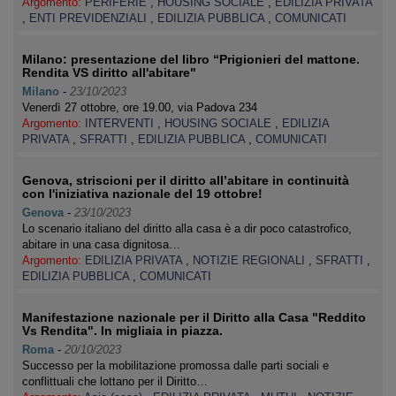
Argomento:
PERIFERIE
,
HOUSING SOCIALE
,
EDILIZIA PRIVATA
,
ENTI PREVIDENZIALI
,
EDILIZIA PUBBLICA
,
COMUNICATI
Milano: presentazione del libro “Prigionieri del mattone.
Rendita VS diritto all'abitare"
Milano
-
23/10/2023
Venerdì 27 ottobre, ore 19.00, via Padova 234
Argomento:
INTERVENTI
,
HOUSING SOCIALE
,
EDILIZIA
PRIVATA
,
SFRATTI
,
EDILIZIA PUBBLICA
,
COMUNICATI
Genova, striscioni per il diritto all’abitare in continuità
con l'iniziativa nazionale del 19 ottobre!
Genova
-
23/10/2023
Lo scenario italiano del diritto alla casa è a dir poco catastrofico,
abitare in una casa dignitosa…
Argomento:
EDILIZIA PRIVATA
,
NOTIZIE REGIONALI
,
SFRATTI
,
EDILIZIA PUBBLICA
,
COMUNICATI
Manifestazione nazionale per il Diritto alla Casa "Reddito
Vs Rendita". In migliaia in piazza.
Roma
-
20/10/2023
Successo per la mobilitazione promossa dalle parti sociali e
conflittuali che lottano per il Diritto…