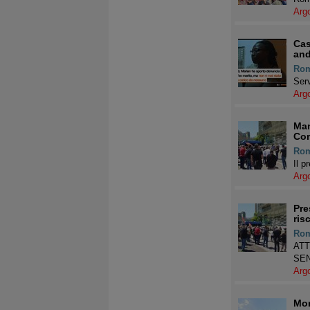
Arg
Cas
and
Ro
Serv
Arg
Man
Com
Ro
Il p
Arg
Pre
ris
Ro
ATT
SE
Arg
Mon