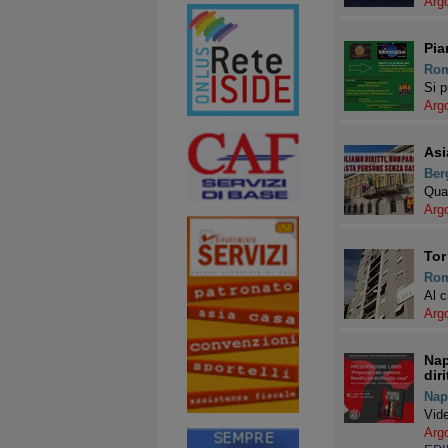
Arg
Pia
Ro
Si p
Arg
Asi
Ber
Qual
Arg
Tor
Ro
Al c
Arg
Nap
diri
Nap
Vide
Arg