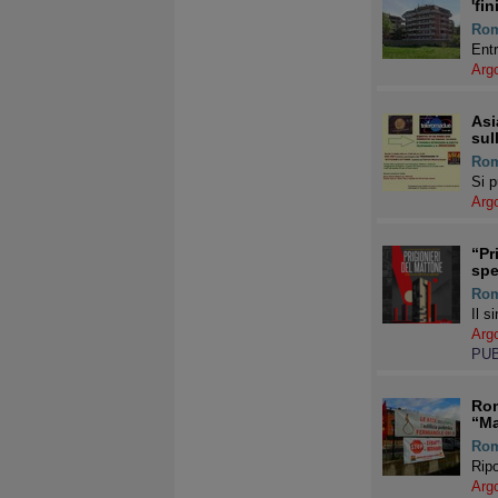
'fi
Ro
Entr
Arg
Asi
sul
Ro
Si p
Arg
“Pr
spe
Ro
Il s
Arg
PU
Rom
“Ma
Ro
Ripo
Arg