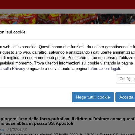
oni sui cookie
o web utilizza cookie. Questi hanno due funzioni: da un lato garantiscono le f
r questo sito web, dall'altro, salvando e analizzando i dati utente anonimizzati
NI INQUILINI E ABITANTI
di migliorare i nostri contenuti per te. Puoi ritirare il tuo consenso all'utilizzo 
qualsiasi momento. Trova ulteriori informazioni sui cookie visitando la pagina
o
Privato
Territori
Sociale
Speciali
Multimedia
Are
a sulla Privacy
e riguardo a noi visitando la pagina
Informazioni legali
.
Configur
ZIA PUBBLICA
Pagina 6 di 35
Nega tutti i cookie
Accetta 
<<
<
1
2
3
4
5
6
7
8
9
10
>
pingere l'uso della forza pubblica. Il diritto all’abitare come ques
lio assemblea in piazza SS. Apostoli
ma
-
21/07/2023