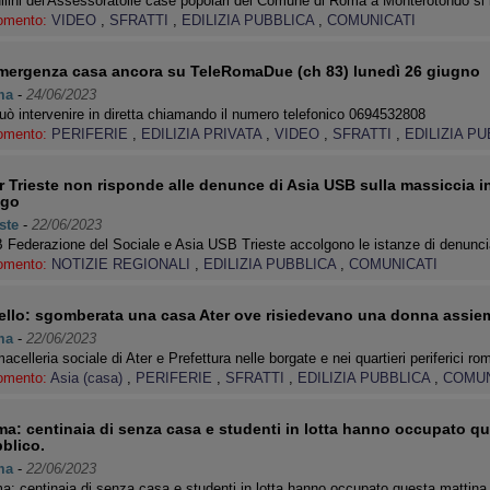
ilini del'Assessoratolle case popolari del Comune di Roma a Monterotondo s
omento:
VIDEO
,
SFRATTI
,
EDILIZIA PUBBLICA
,
COMUNICATI
mergenza casa ancora su TeleRomaDue (ch 83) lunedì 26 giugno
ma
-
24/06/2023
uò intervenire in diretta chiamando il numero telefonico 0694532808
omento:
PERIFERIE
,
EDILIZIA PRIVATA
,
VIDEO
,
SFRATTI
,
EDILIZIA P
r Trieste non risponde alle denunce di Asia USB sulla massiccia inf
ego
ste
-
22/06/2023
Federazione del Sociale e Asia USB Trieste accolgono le istanze di denuncia
omento:
NOTIZIE REGIONALI
,
EDILIZIA PUBBLICA
,
COMUNICATI
ello: sgomberata una casa Ater ove risiedevano una donna assiem
ma
-
22/06/2023
acelleria sociale di Ater e Prefettura nelle borgate e nei quartieri periferici 
omento:
Asia (casa)
,
PERIFERIE
,
SFRATTI
,
EDILIZIA PUBBLICA
,
COMUN
a: centinaia di senza casa e studenti in lotta hanno occupato qu
blico.
ma
-
22/06/2023
: centinaia di senza casa e studenti in lotta hanno occupato questa mattina