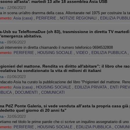
niscono all'asta': martedì 13 alle 18 assemblea Asia USB
ma
-
12/06/2023
a in scena un'altro dramma della casa. Allontanate nel 1975 per costruire la 
omento:
Asia (casa)
,
PERIFERIE
,
NOTIZIE REGIONALI
,
EDILIZIA PUBBL
a-Usb su TeleRomaDue (ch 83), trasmissione in diretta TV marted
l'emergenza abitativa.
ma
-
09/06/2023
uò intervenire in diretta chiamando il numero telefonico 0694532808
omento:
PERIFERIE
,
HOUSING SOCIALE
,
VIDEO
,
EDILIZIA PUBBLICA
,
igionieri del mattone. Rendita vs diritto all'abitare”: il libro che r
culativa ha condizionato la vita di milioni di italiani
ma
-
01/06/2023
indacato Asia ha curato la pubblicazione del libro “Prigionieri del mattone. Ren
omento:
Asia (casa)
,
HOUSING SOCIALE
,
EDILIZIA PRIVATA
,
ENTI PREV
BBLICA
,
DOCUMENTI
,
COMUNICATI
a PdZ Ponte Galeria, si vede venduta all’asta la propria casa già 
ledetto quel giorno di 20 anni fa”
ma
-
31/05/2023
rtiamo nel titolo le prime parole che ci scrive un inquilino assegnatario di uno
omento:
PERIFERIE
,
HOUSING SOCIALE
,
EDILIZIA PUBBLICA
,
COMUNI