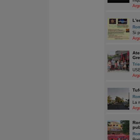
Inqu
Arg
L'e
Ro
Si p
Arg
Ate
Gr
Trie
USB 
Arg
Tuf
Ro
La m
Arg
Rom
pub
Ro
Roma