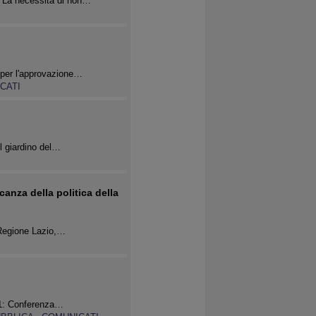
li La necessità di non…
I
 per l'approvazione…
CATI
el giardino del…
anza della politica della
a Regione Lazio,…
.11: Conferenza…