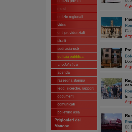
👉🏽
edilizia privata
Arg
mutui
notizie regionali
Pia
video
Ro
Clam
enti previdenziali
Arg
sfratti
sedi asia-usb
Pre
Bol
edilizia pubblica
Dopo
modulistica
Arg
agenda
Reg
rassegna stampa
cas
leggi, ricerche, rapporti
Ro
documenti
In t
Arg
comunicati
bollettino asia
Rom
Prigionieri del
Ro
Mattone
👉🏽