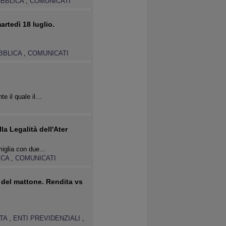
UBBLICA
,
COMUNICATI
rtedì 18 luglio.
UBBLICA
,
COMUNICATI
te il quale il…
I
a Legalità dell'Ater
amiglia con due…
ICA
,
COMUNICATI
i del mattone. Rendita vs
ATA
,
ENTI PREVIDENZIALI
,