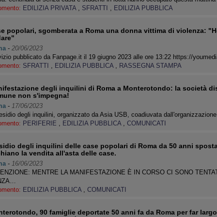
omento:
EDILIZIA PRIVATA
,
SFRATTI
,
EDILIZIA PUBBLICA
e popolari, sgomberata a Roma una donna vittima di violenza: "Ho
are"
ma
-
20/06/2023
izio pubblicato da Fanpage.it il 19 giugno 2023 alle ore 13:22 https://youmed
omento:
SFRATTI
,
EDILIZIA PUBBLICA
,
RASSEGNA STAMPA
ifestazione degli inquilini di Roma a Monterotondo: la società dise
une non s'impegna!
ma
-
17/06/2023
residio degli inquilini, organizzato da Asia USB, coadiuvata dall'organizzazi
omento:
PERIFERIE
,
EDILIZIA PUBBLICA
,
COMUNICATI
sidio degli inquilini delle case popolari di Roma da 50 anni spost
chiano la vendita all'asta delle case.
ma
-
16/06/2023
ENZIONE: MENTRE LA MANIFESTAZIONE È IN CORSO CI SONO TENTATIV
NZA…
omento:
EDILIZIA PUBBLICA
,
COMUNICATI
terotondo, 90 famiglie deportate 50 anni fa da Roma per far largo