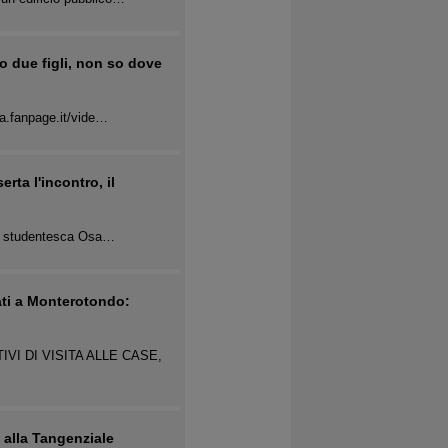
 due figli, non so dove
ia.fanpage.it/vide…
rta l'incontro, il
one studentesca Osa…
ati a Monterotondo:
I DI VISITA ALLE CASE,
 alla Tangenziale