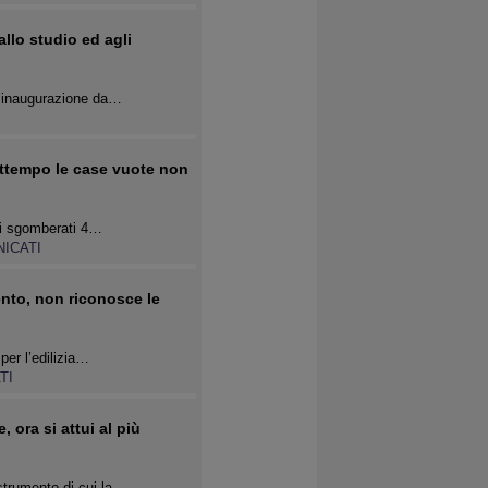
allo studio ed agli
 l’inaugurazione da…
rattempo le case vuote non
ati sgomberati 4…
ICATI
ento, non riconosce le
per l’edilizia…
TI
 ora si attui al più
strumento di cui la…