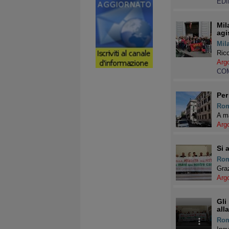
EDI
Mil
agi
Mil
Ric
Arg
COM
Per
Ro
A ma
Arg
Si 
Ro
Graz
Arg
Gli
all
Ro