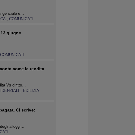
tangenziale e…
ICA
,
COMUNICATI
ì 13 giugno
COMUNICATI
acconta come la rendita
dita Vs diritto…
IDENZIALI
,
EDILIZIA
pagata. Ci scrive:
 degli alloggi…
CATI