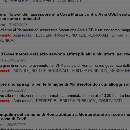
LIZIA PUBBLICA
,
DOCUMENTI
,
COMUNICATI
ano, 'fatwa' dell'assessore alla Casa Maran contro Asia USB: esclu
sce come sindacato!
ano
-
01/07/2023
ordiamo al 'democratico' assessore Maran che Asia USB è un sindacato mag
omento:
Asia (casa)
,
EDILIZIA PRIVATA
,
NOTIZIE REGIONALI
,
SFRATTI
UNICATI
 il Governatore del Lazio servono affitti più alti e più sfratti per ris
ma
-
27/06/2023
rgine di un evento avvenuto nel VI Municipio di Roma, l'unico governato dall
omento:
MONDO
,
NOTIZIE REGIONALI
,
EDILIZIA PUBBLICA
,
RASSEGN
apre uno spiraglio per le famiglie di Monterotondo i cui alloggi son
ma
-
26/06/2023
ie alla mobilitazione di questa mattina terminata intorno alle 13,30 è stato fis
omento:
Asia (casa)
,
PERIFERIE
,
EDILIZIA PUBBLICA
,
COMUNICATI
 inquilini del comune di Roma abitanti a Monterotondo si sono inc
a casa di Zevi!
ma
-
26/06/2023