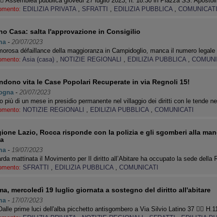
👉🏽 Assemblea pubblica giovedì 27 luglio 2023, h. 18.30 in Piazza SS. Aposto
omento:
EDILIZIA PRIVATA
,
SFRATTI
,
EDILIZIA PUBBLICA
,
COMUNICAT
no Casa: salta l'approvazione in Consigilio
ma
-
20/07/2023
orosa défaillance della maggioranza in Campidoglio, manca il numero legale
omento:
Asia (casa)
,
NOTIZIE REGIONALI
,
EDILIZIA PUBBLICA
,
COMUNI
ndono vita le Case Popolari Recuperate in via Regnoli 15!
ogna
-
20/07/2023
 più di un mese in presidio permanente nel villaggio dei diritti con le tende n
omento:
NOTIZIE REGIONALI
,
EDILIZIA PUBBLICA
,
COMUNICATI
ione Lazio, Rocca risponde con la polizia e gli sgomberi alla manc
a
ma
-
19/07/2023
arda mattinata il Movimento per Il diritto all’Abitare ha occupato la sede dell
omento:
SFRATTI
,
EDILIZIA PUBBLICA
,
COMUNICATI
a, mercoledì 19 luglio giornata a sostegno del diritto all'abitare
ma
-
17/07/2023
 Dalle prime luci dell'alba picchetto antisgombero a Via Silvio Latino 37 👉🏽 H