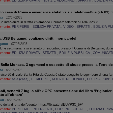
omento:
EDILIZIA PRIVATA
,
NOTIZIE REGIONALI
,
SFRATTI
,
EDILIZIA P
no casa di Roma e emergenza abitativa su TeleRomaDue (ch 83) ma
ma
-
12/07/2023
uò intervenire in diretta chiamando il numero telefonico 0694532808
omento:
PERIFERIE
,
EDILIZIA PRIVATA
,
VIDEO
,
SFRATTI
,
EDILIZIA P
a USB Bergamo: vogliamo diritti, non parole!
gamo
-
07/07/2023
che settimana fa si è tenuto un incontro, presso il Comune di Bergamo, duran
omento:
EDILIZIA PRIVATA
,
SFRATTI
,
EDILIZIA PUBBLICA
,
COMUNICAT
 Bella Monaca: 3 sgomberi e sospetto di abuso presso la Torre dell
ma
-
06/07/2023
ivico 50 di viale Santa Rita da Cascia è stato eseguito lo sgombero di una f
omento:
Asia (casa)
,
PERIFERIE
,
NOTIZIE REGIONALI
,
EDILIZIA PUBBL
oli, venerdì 7 luglio all'ex OPG presentazione del libro 'Prigionier
tto all'abitare'
oli
-
05/07/2023
o della diretta dell'evento: https://fb.watch/lEUYP3C_5F/
omento:
PERIFERIE
,
INTERVENTI
,
HOUSING SOCIALE
,
EDILIZIA PRIV