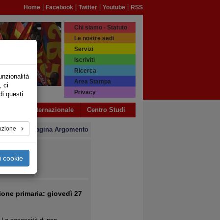
|
|
|
|
Home
Facebook
Twitter
Youtube
RSS
Chi siamo - Statuto
Le nostre sedi
Servizi
Iscriviti
Ricerca
unzionalità
Area Stampa
, ci
Privacy
di questi
a USB
Internazionale
Centro Studi
azione
» Pagina Argomento
i cookie
>>
tione primaria: giovedì 27