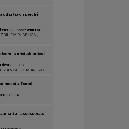
sa dai tavoli perché
giormente rappresentativo…
,
EDILIZIA PUBBLICA
,
olvere la crisi abitativa!
a destra, il neo…
A STAMPA
,
COMUNICATI
o messi all'asta!
sato per il 4…
atenati all'assessorato