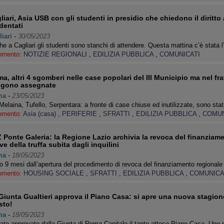
liari, Asia USB con gli studenti in presidio che chiedono il diritto 
dentati
iari
-
30/05/2023
e a Cagliari gli studenti sono stanchi di attendere. Questa mattina c’è stata
omento:
NOTIZIE REGIONALI
,
EDILIZIA PUBBLICA
,
COMUNICATI
a, altri 4 sgomberi nelle case popolari del III Municipio ma nel f
gono assegnate
ma
-
23/05/2023
Melaina, Tufello, Serpentara: a fronte di case chiuse ed inutilizzate, sono st
omento:
Asia (casa)
,
PERIFERIE
,
SFRATTI
,
EDILIZIA PUBBLICA
,
COMUN
 Ponte Galeria: la Regione Lazio archivia la revoca del finanziam
ve della truffa subita dagli inquilini
ma
-
18/05/2023
 9 mesi dall’apertura del procedimento di revoca del finanziamento regionale 
omento:
HOUSING SOCIALE
,
SFRATTI
,
EDILIZIA PUBBLICA
,
COMUNICA
Giunta Gualtieri approva il Piano Casa: si apre una nuova stagione,
sto!
ma
-
18/05/2023
ato approvato dalla Giunta di Roma Capitale il tanto atteso Piano Casa. Uno 