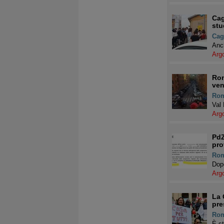
Cag
stu
Cagl
Anch
Arg
Rom
ven
Ro
Val 
Arg
PdZ
pro
Ro
Dopo
Arg
La 
pre
Ro
È st