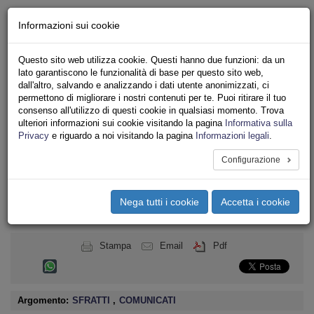
Chi siamo - Statuto
Informazioni sui cookie
Le nostre sedi
Servizi
Questo sito web utilizza cookie. Questi hanno due funzioni: da un
Iscriviti
lato garantiscono le funzionalità di base per questo sito web,
Ricerca
dall'altro, salvando e analizzando i dati utente anonimizzati, ci
Area Stampa
permettono di migliorare i nostri contenuti per te. Puoi ritirare il tuo
consenso all'utilizzo di questi cookie in qualsiasi momento. Trova
Privacy
ulteriori informazioni sui cookie visitando la pagina
Informativa sulla
ASSOCIAZIONI INQUILINI E ABITANTI
Privacy
e riguardo a noi visitando la pagina
Informazioni legali
.
Configurazione
Toggle
navigation
Nega tutti i cookie
Accetta i cookie
Menu del sito
Toggle
navigati
Stampa
Email
Pdf
Argomento:
SFRATTI
,
COMUNICATI