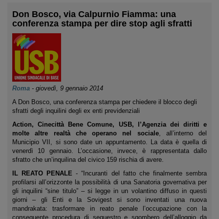
Don Bosco, via Calpurnio Fiamma: una
conferenza stampa per dire stop agli sfratti
Roma
-
giovedì, 9 gennaio 2014
A Don Bosco, una conferenza stampa per chiedere il blocco degli
sfratti degli inquilini degli ex enti previdenziali
Action, Cinecittà Bene Comune, USB, l’Agenzia dei diritti e
molte altre realtà che operano nel sociale
, all’interno del
Municipio VII, si sono date un appuntamento. La data è quella di
venerdì 10 gennaio. L’occasione, invece, è rappresentata dallo
sfratto che un’inquilina del civico 159 rischia di avere.
IL REATO PENALE
- “Incuranti del fatto che finalmente sembra
profilarsi all’orizzonte la possibilità di una Sanatoria governativa per
gli inquilini “sine titulo” – si legge in un volantino diffuso in questi
giorni – gli Enti e la Sovigest si sono inventati una nuova
mandrakata: trasformare in reato penale l’occupazione con la
conseguente procedura di sequestro e sgombero dell’alloggio da