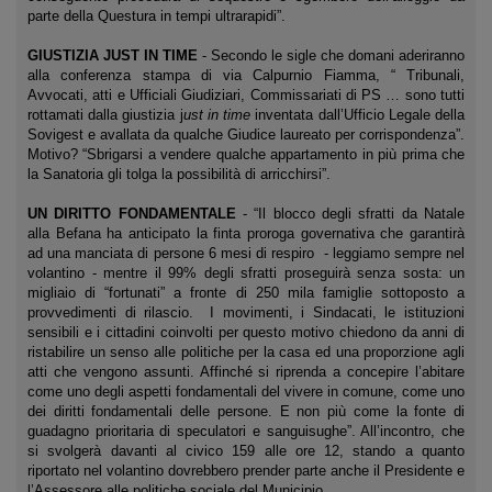
parte della Questura in tempi ultrarapidi”.
GIUSTIZIA JUST IN TIME
- Secondo le sigle che domani aderiranno
alla conferenza stampa di via Calpurnio Fiamma, “ Tribunali,
Avvocati, atti e Ufficiali Giudiziari, Commissariati di PS … sono tutti
rottamati dalla giustizia j
ust in time
inventata dall’Ufficio Legale della
Sovigest e avallata da qualche Giudice laureato per corrispondenza”.
Motivo? “Sbrigarsi a vendere qualche appartamento in più prima che
la Sanatoria gli tolga la possibilità di arricchirsi”.
UN DIRITTO FONDAMENTALE
- “Il blocco degli sfratti da Natale
alla Befana ha anticipato la finta proroga governativa che garantirà
ad una manciata di persone 6 mesi di respiro - leggiamo sempre nel
volantino - mentre il 99% degli sfratti proseguirà senza sosta: un
migliaio di “fortunati” a fronte di 250 mila famiglie sottoposto a
provvedimenti di rilascio. I movimenti, i Sindacati, le istituzioni
sensibili e i cittadini coinvolti per questo motivo chiedono da anni di
ristabilire un senso alle politiche per la casa ed una proporzione agli
atti che vengono assunti. Affinché si riprenda a concepire l’abitare
come uno degli aspetti fondamentali del vivere in comune, come uno
dei diritti fondamentali delle persone. E non più come la fonte di
guadagno prioritaria di speculatori e sanguisughe”. All’incontro, che
si svolgerà davanti al civico 159 alle ore 12, stando a quanto
riportato nel volantino dovrebbero prender parte anche il Presidente e
l’Assessore alle politiche sociale del Municipio.