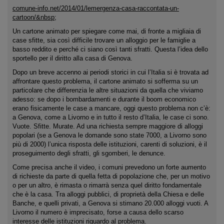
comune-info.net/2014/01/lemergenza-casa-raccontata-un-
cartoon/&nbsp
;
Un cartone animato per spiegare come mai, di fronte a migliaia di
case sfitte, sia così difficile trovare un alloggio per le famiglie a
basso reddito e perché ci siano così tanti sfratti. Questa l’idea dello
sportello per il diritto alla casa di Genova.
Dopo un breve accenno ai periodi storici in cui l’Italia si è trovata ad
affrontare questo problema, il cartone animato si sofferma su un
particolare che differenzia le altre situazioni da quella che viviamo
adesso: se dopo i bombardamenti e durante il boom economico
erano fisicamente le case a mancare, oggi questo problema non c’è:
a Genova, come a Livorno e in tutto il resto d’Italia, le case ci sono.
Vuote. Sfitte. Murate. Ad una richiesta sempre maggiore di alloggi
popolari (se a Genova le domande sono state 7000, a Livorno sono
più di 2000) l’unica risposta delle istituzioni, carenti di soluzioni, è il
proseguimento degli sfratti, gli sgomberi, le denunce.
Come precisa anche il video, i comuni prevedono un forte aumento
di richieste da parte di quella fetta di popolazione che, per un motivo
o per un altro, è rimasta o rimarrà senza quel diritto fondamentale
che è la casa. Tra alloggi pubblici, di proprietà della Chiesa e delle
Banche, e quelli privati, a Genova si stimano 20.000 alloggi vuoti. A
Livorno il numero è imprecisato, forse a causa dello scarso
interesse delle istituzioni riguardo al problema.