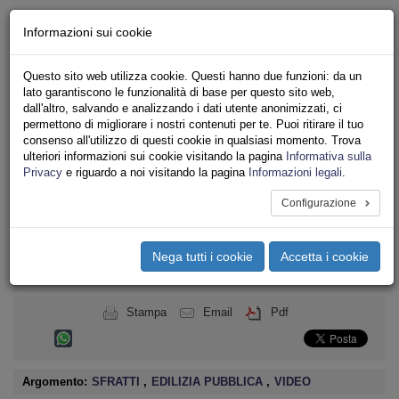
Chi siamo - Statuto
Informazioni sui cookie
Le nostre sedi
Servizi
Questo sito web utilizza cookie. Questi hanno due funzioni: da un
Iscriviti
lato garantiscono le funzionalità di base per questo sito web,
Ricerca
dall'altro, salvando e analizzando i dati utente anonimizzati, ci
Area Stampa
permettono di migliorare i nostri contenuti per te. Puoi ritirare il tuo
consenso all'utilizzo di questi cookie in qualsiasi momento. Trova
Privacy
ulteriori informazioni sui cookie visitando la pagina
Informativa sulla
ASSOCIAZIONI INQUILINI E ABITANTI
Privacy
e riguardo a noi visitando la pagina
Informazioni legali
.
Configurazione
Toggle
navigation
Nega tutti i cookie
Accetta i cookie
Menu del sito
Toggle
navigati
Stampa
Email
Pdf
Argomento:
SFRATTI
,
EDILIZIA PUBBLICA
,
VIDEO