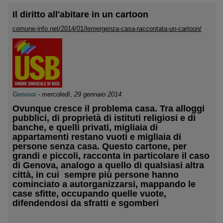
Il diritto all'abitare in un cartoon
comune-info.net/2014/01/lemergenza-casa-raccontata-un-cartoon/
Genova
-
mercoledì, 29 gennaio 2014
Ovunque cresce il problema casa. Tra alloggi
pubblici, di proprietà di istituti religiosi e di
banche, e quelli privati, migliaia di
appartamenti restano vuoti e migliaia di
persone senza casa. Questo cartone, per
grandi e piccoli, racconta in particolare il caso
di Genova, analogo a quello di qualsiasi altra
città, in cui sempre più persone hanno
cominciato a autorganizzarsi, mappando le
case sfitte, occupando quelle vuote,
difendendosi da sfratti e sgomberi