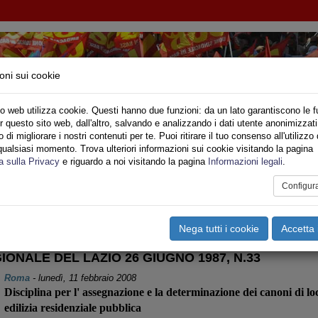
oni sui cookie
o web utilizza cookie. Questi hanno due funzioni: da un lato garantiscono le f
r questo sito web, dall'altro, salvando e analizzando i dati utente anonimizzati
NI INQUILINI E ABITANTI
di migliorare i nostri contenuti per te. Puoi ritirare il tuo consenso all'utilizzo 
qualsiasi momento. Trova ulteriori informazioni sui cookie visitando la pagina
o
Privato
Territori
Sociale
Speciali
Multimedia
Are
a sulla Privacy
e riguardo a noi visitando la pagina
Informazioni legali
.
Configur
tampa
Email
Pdf
EGIONE LAZIO
Nega tutti i cookie
Accetta 
ONALE DEL LAZIO 26 GIUGNO 1987, N.33
Roma
-
lunedì, 11 febbraio 2008
Disciplina per l' assegnazione e la determinazione dei canoni di loc
edilizia residenziale pubblica