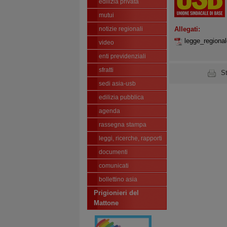
edilizia privata
mutui
notizie regionali
Allegati:
legge_regiona
video
enti previdenziali
sfratti
S
sedi asia-usb
edilizia pubblica
agenda
rassegna stampa
leggi, ricerche, rapporti
documenti
comunicati
bollettino asia
Prigionieri del
Mattone