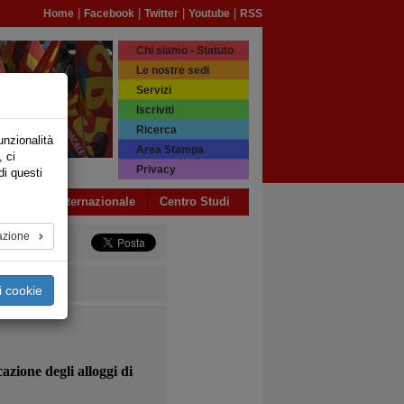
|
|
|
|
Home
Facebook
Twitter
Youtube
RSS
Chi siamo - Statuto
Le nostre sedi
Servizi
Iscriviti
Ricerca
unzionalità
Area Stampa
, ci
Privacy
di questi
a USB
Internazionale
Centro Studi
azione
i cookie
azione degli alloggi di