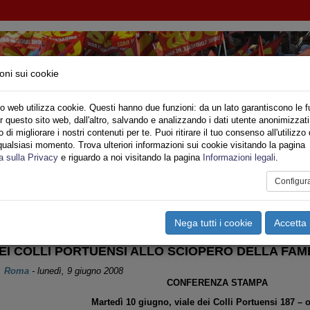
oni sui cookie
o web utilizza cookie. Questi hanno due funzioni: da un lato garantiscono le f
r questo sito web, dall'altro, salvando e analizzando i dati utente anonimizzati
NI INQUILINI E ABITANTI
di migliorare i nostri contenuti per te. Puoi ritirare il tuo consenso all'utilizzo 
qualsiasi momento. Trova ulteriori informazioni sui cookie visitando la pagina
o
Privato
Territori
Sociale
Speciali
Multimedia
Are
a sulla Privacy
e riguardo a noi visitando la pagina
Informazioni legali
.
Configur
tampa
Email
Pdf
OMUNICATI
Nega tutti i cookie
Accetta 
DEI COLLI PORTUENSI ALLO SCIOPERO DELLA FAM
Roma
-
lunedì, 9 giugno 2008
CONFERENZA STAMPA
Martedì 10 giugno, viale dei Colli Portuensi 187 – 