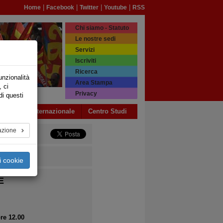
|
|
|
|
Home
Facebook
Twitter
Youtube
RSS
Chi siamo - Statuto
Le nostre sedi
Servizi
Iscriviti
Ricerca
unzionalità
Area Stampa
, ci
Privacy
di questi
a USB
Internazionale
Centro Studi
azione
i cookie
E
ore 12.00