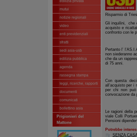
edilizia privata
mutui
Risparmio di Tries
notizie regionali
Gli inquilini,
che 
video
acquisto e ricatta
confronto con le p
enti previdenziali
sfratti
Pertanto l’ l’AS.I
sedi asia-usb
non siederanno ad 
che da un rapprese
edilizia pubblica
di 75 anni.
agenda
rassegna stampa
Con questa decis
leggi, ricerche, rapporti
all’acquisto per i
per chi non può 
documenti
convocazione da p
comunicati
bollettino asia
Le ragioni della 
viale Colli Portu
Prigionieri del
Pensioni dipendent
Mattone
Potrebbe interes
SENZA CASA