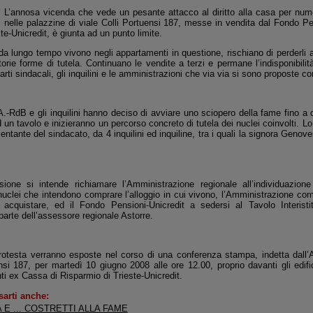
L’annosa vicenda che vede un pesante attacco al diritto alla casa per numer
nelle palazzine di viale Colli Portuensi 187, messe in vendita dal Fondo P
te-Unicredit, è giunta ad un punto limite.
da lungo tempo vivono negli appartamenti in questione, rischiano di perderli 
torie forme di tutela. Continuano le vendite a terzi e permane l’indisponibilit
arti sindacali, gli inquilini e le amministrazioni che via via si sono proposte c
.A.-RdB e gli inquilini hanno deciso di avviare uno sciopero della fame fino a 
un tavolo e inizieranno un percorso concreto di tutela dei nuclei coinvolti.
Lo
ntante del sindacato, da 4 inquilini ed inquiline, tra i quali la signora Genoves
ione si intende richiamare l’Amministrazione regionale all’individuazion
 nuclei che intendono comprare l’alloggio in cui vivono, l’Amministrazione comu
acquistare, ed il Fondo Pensioni-Unicredit a sedersi al Tavolo Interisti
arte dell’assessore regionale Astorre.
protesta verranno esposte nel corso di una conferenza stampa, indetta dall’AS
ensi 187, per martedì 10 giugno 2008 alle ore 12.00, proprio davanti gli edif
i ex Cassa di Risparmio di Trieste-Unicredit.
sarti anche:
 E ... COSTRETTI ALLA FAME