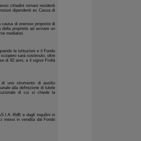
osi cittadini romani residenti
ensioni dipendenti ex Cassa di
a causa di onerose proposte di
à della proprietà ad avviare un
ome mediatori.
quando le istituzioni e il Fondo
 sciopero sarà sostenuto, oltre
e di 82 anni, e il signor Frollà
e di uno strumento di ausilio
nale alla definizione di tutele
tuzionale di cui si chiede la
.I.A.-RdB e dagli inquilini in
ici messi in vendita dal Fondo