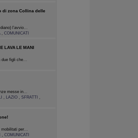
o di zona Collina delle
idiano) l’avvio…
A
,
COMUNICATI
E LAVA LE MANI
n due figli che…
olenze messe in…
LI
,
LAZIO
,
SFRATTI
,
one!
 mobilitati per…
I
,
COMUNICATI