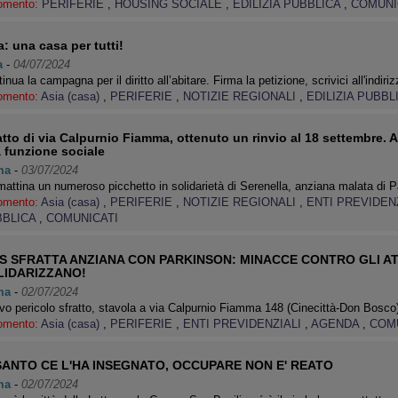
omento:
PERIFERIE
,
HOUSING SOCIALE
,
EDILIZIA PUBBLICA
,
COMUNI
a: una casa per tutti!
a
-
04/07/2024
inua la campagna per il diritto all’abitare. Firma la petizione, scrivici all'indir
omento:
Asia (casa)
,
PERIFERIE
,
NOTIZIE REGIONALI
,
EDILIZIA PUBBL
atto di via Calpurnio Fiamma, ottenuto un rinvio al 18 settembre. A
 funzione sociale
ma
-
03/07/2024
attina un numeroso picchetto in solidarietà di Serenella, anziana malata di 
omento:
Asia (casa)
,
PERIFERIE
,
NOTIZIE REGIONALI
,
ENTI PREVIDEN
BBLICA
,
COMUNICATI
PS SFRATTA ANZIANA CON PARKINSON: MINACCE CONTRO GLI AT
LIDARIZZANO!
ma
-
02/07/2024
o pericolo sfratto, stavola a via Calpurnio Fiamma 148 (Cinecittà-Don Bosco)
omento:
Asia (casa)
,
PERIFERIE
,
ENTI PREVIDENZIALI
,
AGENDA
,
COM
 SANTO CE L'HA INSEGNATO, OCCUPARE NON E' REATO
ma
-
02/07/2024