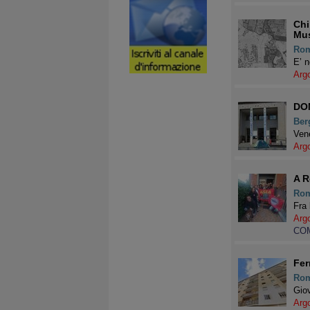
Chi
Mus
Ro
E’ n
Arg
DO
Ber
Vene
Arg
A R
Ro
Fra 
Arg
COM
Fer
Ro
Giov
Arg