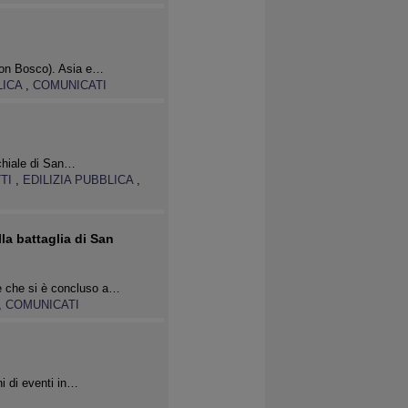
-Don Bosco). Asia e…
LICA
,
COMUNICATI
chiale di San…
TTI
,
EDILIZIA PUBBLICA
,
a battaglia di San
re che si è concluso a…
,
COMUNICATI
ni di eventi in…