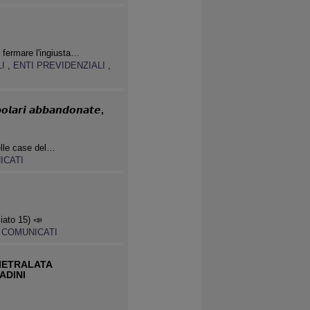
 fermare l'ingiusta…
LI
,
ENTI PREVIDENZIALI
,
𝙤𝙡𝙖𝙧𝙞 𝙖𝙗𝙗𝙖𝙣𝙙𝙤𝙣𝙖𝙩𝙚,
elle case del…
ICATI
ato 15) 📣
,
COMUNICATI
PIETRALATA
ADINI