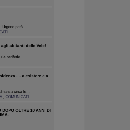
io. Urgono però…
CATI
gli abitanti delle Vele!
ulle periferie…
sidenza .... a esistere e a
adinanza circa le…
CA
,
COMUNICATI
 DOPO OLTRE 10 ANNI DI
IMA.