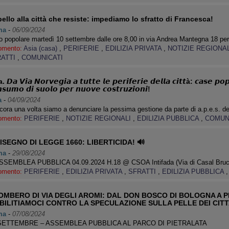
ello alla città che resiste: impediamo lo sfratto di Francesca!
ma
-
06/09/2024
 popolare martedì 10 settembre dalle ore 8,00 in via Andrea Mantegna 18 per
omento:
Asia (casa)
,
PERIFERIE
,
EDILIZIA PRIVATA
,
NOTIZIE REGIONA
RATTI
,
COMUNICATI
 𝘿𝙖 𝙑𝙞𝙖 𝙉𝙤𝙧𝙫𝙚𝙜𝙞𝙖 𝙖 𝙩𝙪𝙩𝙩𝙚 𝙡𝙚 𝙥𝙚𝙧𝙞𝙛𝙚𝙧𝙞𝙚 𝙙𝙚𝙡𝙡𝙖 𝙘𝙞𝙩𝙩à: 𝙘𝙖𝙨𝙚 𝙥𝙤
𝙨𝙪𝙢𝙤 𝙙𝙞 𝙨𝙪𝙤𝙡𝙤 𝙥𝙚𝙧 𝙣𝙪𝙤𝙫𝙚 𝙘𝙤𝙨𝙩𝙧𝙪𝙯𝙞𝙤𝙣𝙞!
a
-
04/09/2024
ra una volta siamo a denunciare la pessima gestione da parte di a.p.e.s. d
omento:
PERIFERIE
,
NOTIZIE REGIONALI
,
EDILIZIA PUBBLICA
,
COMUN
ISEGNO DI LEGGE 1660: LIBERTICIDA! 🔊
ma
-
29/08/2024
SSEMBLEA PUBBLICA 04.09.2024 H.18 @ CSOA Intifada (Via di Casal Bruci
omento:
PERIFERIE
,
EDILIZIA PRIVATA
,
SFRATTI
,
EDILIZIA PUBBLICA
OMBERO DI VIA DEGLI AROMI: DAL DON BOSCO DI BOLOGNA A 
BILITIAMOCI CONTRO LA SPECULAZIONE SULLA PELLE DEI CITT
ma
-
07/08/2024
SETTEMBRE – ASSEMBLEA PUBBLICA AL PARCO DI PIETRALATA