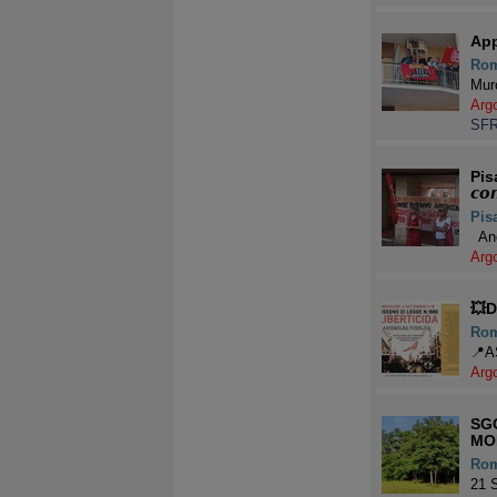
App
Ro
Muro
Arg
SF
Pisa.
𝙘𝙤
Pis
Anco
Arg
💥D
Ro
📍A
Arg
SG
MO
Ro
21 