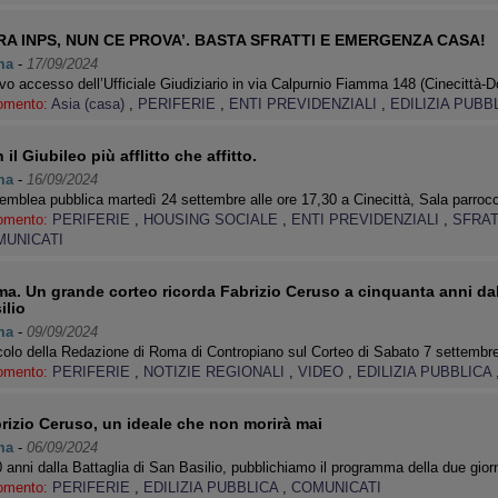
A INPS, NUN CE PROVA’. BASTA SFRATTI E EMERGENZA CASA!
ma
-
17/09/2024
o accesso dell’Ufficiale Giudiziario in via Calpurnio Fiamma 148 (Cinecittà
omento:
Asia (casa)
,
PERIFERIE
,
ENTI PREVIDENZIALI
,
EDILIZIA PUBB
 il Giubileo più afflitto che affitto.
ma
-
16/09/2024
mblea pubblica martedì 24 settembre alle ore 17,30 a Cinecittà, Sala parroc
omento:
PERIFERIE
,
HOUSING SOCIALE
,
ENTI PREVIDENZIALI
,
SFRA
UNICATI
a. Un grande corteo ricorda Fabrizio Ceruso a cinquanta anni dall
ilio
ma
-
09/09/2024
colo della Redazione di Roma di Contropiano sul Corteo di Sabato 7 settemb
omento:
PERIFERIE
,
NOTIZIE REGIONALI
,
VIDEO
,
EDILIZIA PUBBLICA
rizio Ceruso, un ideale che non morirà mai
ma
-
06/09/2024
 anni dalla Battaglia di San Basilio, pubblichiamo il programma della due gior
omento:
PERIFERIE
,
EDILIZIA PUBBLICA
,
COMUNICATI