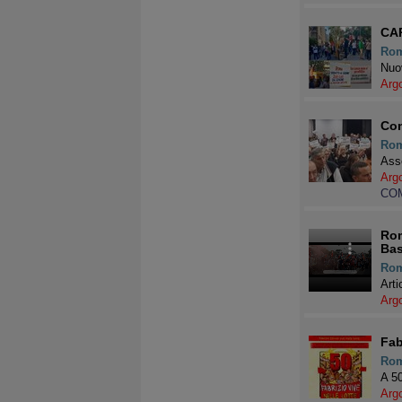
CAR
Ro
Nuov
Arg
Con
Ro
Asse
Arg
COM
Rom
Bas
Ro
Arti
Arg
Fab
Ro
A 50
Arg