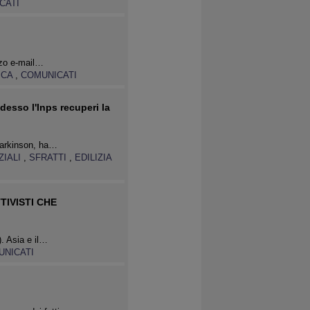
CATI
izzo e-mail…
ICA
,
COMUNICATI
desso l'Inps recuperi la
Parkinson, ha…
ZIALI
,
SFRATTI
,
EDILIZIA
TIVISTI CHE
. Asia e il…
UNICATI