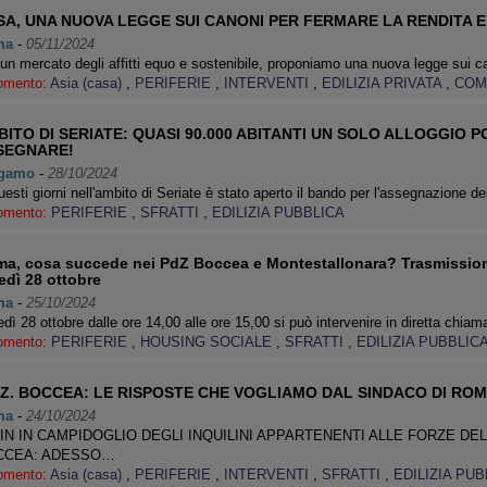
SA, UNA NUOVA LEGGE SUI CANONI PER FERMARE LA RENDITA E
ma
-
05/11/2024
un mercato degli affitti equo e sostenibile, proponiamo una nuova legge sui 
omento:
Asia (casa)
,
PERIFERIE
,
INTERVENTI
,
EDILIZIA PRIVATA
,
COM
ITO DI SERIATE: QUASI 90.000 ABITANTI UN SOLO ALLOGGIO 
SEGNARE!
gamo
-
28/10/2024
uesti giorni nell'ambito di Seriate è stato aperto il bando per l'assegnazione 
omento:
PERIFERIE
,
SFRATTI
,
EDILIZIA PUBBLICA
a, cosa succede nei PdZ Boccea e Montestallonara? Trasmissio
edì 28 ottobre
ma
-
25/10/2024
dì 28 ottobre dalle ore 14,00 alle ore 15,00 si può intervenire in diretta chi
omento:
PERIFERIE
,
HOUSING SOCIALE
,
SFRATTI
,
EDILIZIA PUBBLIC
d.Z. BOCCEA: LE RISPOSTE CHE VOGLIAMO DAL SINDACO DI ROM
ma
-
24/10/2024
-IN IN CAMPIDOGLIO DEGLI INQUILINI APPARTENENTI ALLE FORZE DEL
CCEA: ADESSO…
omento:
Asia (casa)
,
PERIFERIE
,
INTERVENTI
,
SFRATTI
,
EDILIZIA PU