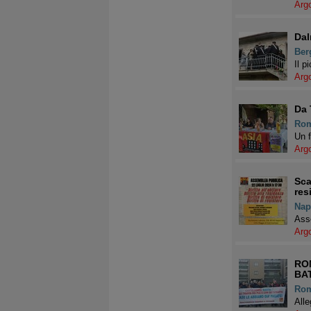
Arg
Dal
Ber
Il p
Arg
Da 
Ro
Un f
Arg
Sca
res
Nap
Asse
Arg
ROM
BAT
Ro
Alle