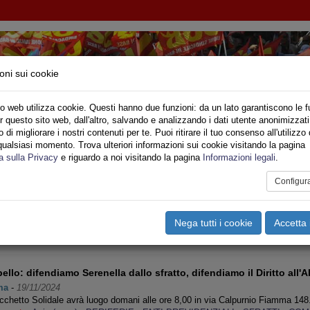
oni sui cookie
o web utilizza cookie. Questi hanno due funzioni: da un lato garantiscono le f
r questo sito web, dall'altro, salvando e analizzando i dati utente anonimizzati
NI INQUILINI E ABITANTI
di migliorare i nostri contenuti per te. Puoi ritirare il tuo consenso all'utilizzo 
qualsiasi momento. Trova ulteriori informazioni sui cookie visitando la pagina
o
Privato
Territori
Sociale
Speciali
Multimedia
Are
a sulla Privacy
e riguardo a noi visitando la pagina
Informazioni legali
.
Configur
ERIE
Pagina 4 di 17
Nega tutti i cookie
Accetta 
<<
<
1
2
3
4
5
6
7
8
9
10
>
ello: difendiamo Serenella dallo sfratto, difendiamo il Diritto all'A
ma
-
19/11/2024
icchetto Solidale avrà luogo domani alle ore 8,00 in via Calpurnio Fiamma 1