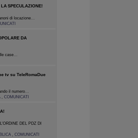
 LA SPECULAZIONE!
canoni di locazione…
UNICATI
POPOLARE DA
delle case…
ne tv su TeleRomaDue
amando il numero…
A
,
COMUNICATI
A!
L’ORDINE DEL PDZ DI
BBLICA
,
COMUNICATI