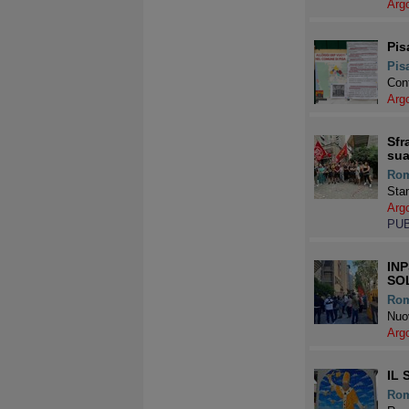
Arg
Pis
Pis
Cont
Arg
Sfr
sua
Ro
Stam
Arg
PU
IN
SO
Ro
Nuov
Arg
IL
Ro