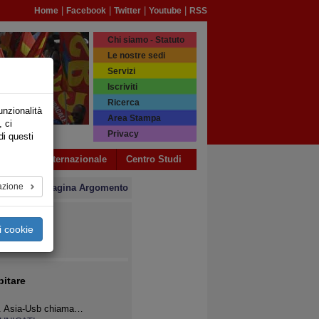
|
|
|
|
Home
Facebook
Twitter
Youtube
RSS
Chi siamo - Statuto
Le nostre sedi
Servizi
Iscriviti
Ricerca
unzionalità
Area Stampa
, ci
Privacy
di questi
a USB
Internazionale
Centro Studi
azione
» Pagina Argomento
i cookie
>>
bitare
48. Asia-Usb chiama…