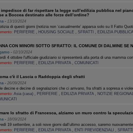
 impedisce di far rispettare la legge sull’edilizia pubblica nel pian
e a Boccea destinato alle forze dell’ordine?
ma
-
13/10/2024
otizia di questi giorni (notizia non ‘casualmente’ apparsa solo su Il Fatto Quot
omento:
PERIFERIE
,
HOUSING SOCIALE
,
SFRATTI
,
EDILIZIA PUBBLIC
NNA CON MINORI SOTTO SFRATTO: IL COMUNE DI DALMINE SE N
gamo
-
02/10/2024
rdì 4 ottobre l'ufficiale giudiziario si ripresenterà alla porta di una mamma co
omento:
PERIFERIE
,
EDILIZIA PRIVATA
,
COMUNICATI
oma c'è il Lascia o Raddoppia degli sfratti
ma
-
26/09/2024
le decine e decine di segnalazioni che ci arrivano, fra sfratti a sopresa e vi
omento:
Asia (casa)
,
PERIFERIE
,
EDILIZIA PRIVATA
,
NOTIZIE REGIONA
UNICATI
mare lo sfratto di Francesca, alziamo un muro contro la speculazi
ma
-
18/09/2024
edì 19 settembre, a soli nove giorni dall’ultimo accesso, saremo nuovamente
omento:
PERIFERIE
,
EDILIZIA PRIVATA
,
ENTI PREVIDENZIALI
,
SFRATT