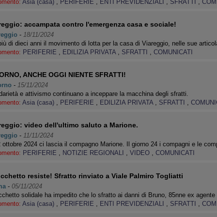
omento:
Asia (casa)
,
PERIFERIE
,
ENTI PREVIDENZIALI
,
SFRATTI
,
COM
reggio: accampata contro l'emergenza casa e sociale!
reggio
-
18/11/2024
iù di dieci anni il movimento di lotta per la casa di Viareggio, nelle sue artico
omento:
PERIFERIE
,
EDILIZIA PRIVATA
,
SFRATTI
,
COMUNICATI
ORNO, ANCHE OGGI NIENTE SFRATTI!
orno
-
15/11/2024
darietà e attivismo continuano a inceppare la macchina degli sfratti.
omento:
Asia (casa)
,
PERIFERIE
,
EDILIZIA PRIVATA
,
SFRATTI
,
COMUNI
reggio: video dell'ultimo saluto a Marione.
reggio
-
11/11/2024
2 ottobre 2024 ci lascia il compagno Marione. Il giorno 24 i compagni e le co
omento:
PERIFERIE
,
NOTIZIE REGIONALI
,
VIDEO
,
COMUNICATI
Picchetto resiste! Sfratto rinviato a Viale Palmiro Togliatti
ma
-
05/11/2024
icchetto solidale ha impedito che lo sfratto ai danni di Bruno, 85nne ex agen
omento:
Asia (casa)
,
PERIFERIE
,
ENTI PREVIDENZIALI
,
SFRATTI
,
COM