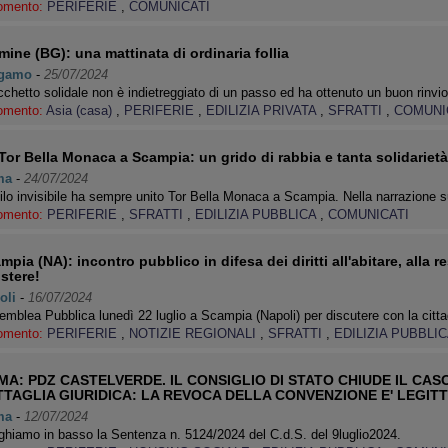
omento:
PERIFERIE
,
COMUNICATI
mine (BG): una mattinata di ordinaria follia
gamo
-
25/07/2024
icchetto solidale non è indietreggiato di un passo ed ha ottenuto un buon rinv
omento:
Asia (casa)
,
PERIFERIE
,
EDILIZIA PRIVATA
,
SFRATTI
,
COMUNI
Tor Bella Monaca a Scampia: un grido di rabbia e tanta solidarietà a
ma
-
24/07/2024
ilo invisibile ha sempre unito Tor Bella Monaca a Scampia. Nella narrazione s
omento:
PERIFERIE
,
SFRATTI
,
EDILIZIA PUBBLICA
,
COMUNICATI
mpia (NA): incontro pubblico in difesa dei diritti all'abitare, alla re
istere!
oli
-
16/07/2024
mblea Pubblica lunedì 22 luglio a Scampia (Napoli) per discutere con la citt
omento:
PERIFERIE
,
NOTIZIE REGIONALI
,
SFRATTI
,
EDILIZIA PUBBLI
A: PDZ CASTELVERDE. IL CONSIGLIO DI STATO CHIUDE IL CASO
TAGLIA GIURIDICA: LA REVOCA DELLA CONVENZIONE E' LEGITT
ma
-
12/07/2024
ghiamo in basso la Sentenza n. 5124/2024 del C.d.S. del 9luglio2024.