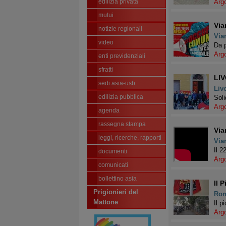
edilizia privata
Arg
mutui
Via
notizie regionali
Via
video
Da p
Arg
enti previdenziali
sfratti
LIV
sedi asia-usb
Liv
edilizia pubblica
Soli
Arg
agenda
rassegna stampa
Via
leggi, ricerche, rapporti
Via
Il 2
documenti
Arg
comunicati
bollettino asia
Il 
Prigionieri del
Ro
Mattone
Il p
Arg