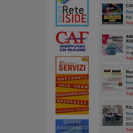
CA
Ro
Per 
Arg
AMB
AS
Ber
In q
Arg
Rom
lun
Ro
Lune
Arg
P.
Ro
SIT
BO
Arg