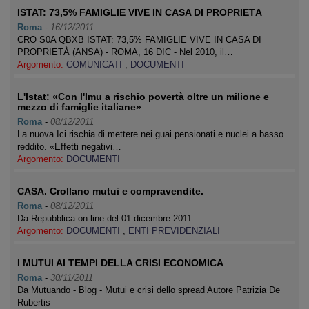
ISTAT: 73,5% FAMIGLIE VIVE IN CASA DI PROPRIETÀ
Roma
-
16/12/2011
CRO S0A QBXB ISTAT: 73,5% FAMIGLIE VIVE IN CASA DI
PROPRIETÀ (ANSA) - ROMA, 16 DIC - Nel 2010, il…
Argomento:
COMUNICATI
,
DOCUMENTI
L'Istat: «Con l'Imu a rischio povertà oltre un milione e
mezzo di famiglie italiane»
Roma
-
08/12/2011
La nuova Ici rischia di mettere nei guai pensionati e nuclei a basso
reddito. «Effetti negativi…
Argomento:
DOCUMENTI
CASA. Crollano mutui e compravendite.
Roma
-
08/12/2011
Da Repubblica on-line del 01 dicembre 2011
Argomento:
DOCUMENTI
,
ENTI PREVIDENZIALI
I MUTUI AI TEMPI DELLA CRISI ECONOMICA
Roma
-
30/11/2011
Da Mutuando - Blog - Mutui e crisi dello spread Autore Patrizia De
Rubertis