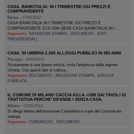
CASA. BANKITALIA: IN I TRIMESTRE GIÙ PREZZI E
COMPRAVENDITE
Roma
-
17/05/2012
CASA:BANKITALIA,IN I TRIMESTRE GIÙ PREZZI E
COMPRAVENDITE ECO S0A QBXB CASA:BANKITALIA,IN I…
Argomento:
RASSEGNA STAMPA
,
DOCUMENTI
,
ENTI
PREVIDENZIALI
CASA: IN UMBRIA 2.300 ALLOGGI PUBBLICI IN SEI ANNI
Perugia
-
14/05/2012
Sicuramente è una buona notizia, vista l'ampiezza della regione
Umbria. Con questi dati si colloca…
Argomento:
DOCUMENTI
,
RASSEGNA STAMPA
,
EDILIZIA
PUBBLICA
IL COMUNE DI MILANO CACCIA AS.I.A.-USB DAI TAVOLI DI
TRATTATIVA PERCHE' DIFENDE I SENZA CASA.
Milano
-
02/05/2012
Si allega lettera dell'assessore Castellano e copia del Comunicato
stampa
Argomento:
COMUNICATI
,
DOCUMENTI