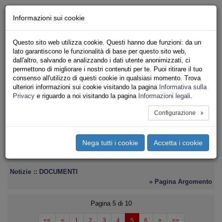
Chi siamo - Statuto
Informazioni sui cookie
Le nostre sedi
Servizi
Questo sito web utilizza cookie. Questi hanno due funzioni: da un
Iscriviti
lato garantiscono le funzionalità di base per questo sito web,
Ricerca
dall'altro, salvando e analizzando i dati utente anonimizzati, ci
Area Stampa
permettono di migliorare i nostri contenuti per te. Puoi ritirare il tuo
consenso all'utilizzo di questi cookie in qualsiasi momento. Trova
Privacy
ulteriori informazioni sui cookie visitando la pagina
Informativa sulla
ASSOCIAZIONI INQUILINI E ABITANTI
Privacy
e riguardo a noi visitando la pagina
Informazioni legali
.
Configurazione
Toggle
navigation
Nega tutti i cookie
Accetta i cookie
Menu del sito
Toggle
navigati
Notizie :: DOCUMENTI
» Pagina Argomento
Pagina 5 di 10
<<
<
1
2
3
4
5
6
>
>>