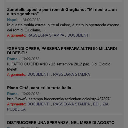
Zanotelli, appello per i rom di Giugliano: "Mi ribello a un
altro sgombero"
Napoli
-
14/09/2012
In questa torrida estate, oltre al calore, è stato lo spettacolo osceno
dei rom di Giugliano,…
Argomento:
RASSEGNA STAMPA
,
DOCUMENTI
*GRANDI OPERE, PASSERA PREPARA ALTRI 50 MILIARDI
DI DEBITI*
Roma
-
13/09/2012
IL FATTO QUOTIDIANO - 13 settembre 2012 pag. 5 di Giorgio
Meletti
Argomento:
DOCUMENTI
,
RASSEGNA STAMPA
Piano Città, cantieri in tutta Italia
Roma
-
10/09/2012
http://www3.lastampa.it/economia/sezioni/articolo/lstp/467897/
Argomento:
DOCUMENTI
,
RASSEGNA STAMPA
,
EDILIZIA
PUBBLICA
DISTRUGGERE UNA SPERANZA, NEL MESE DI AGOSTO