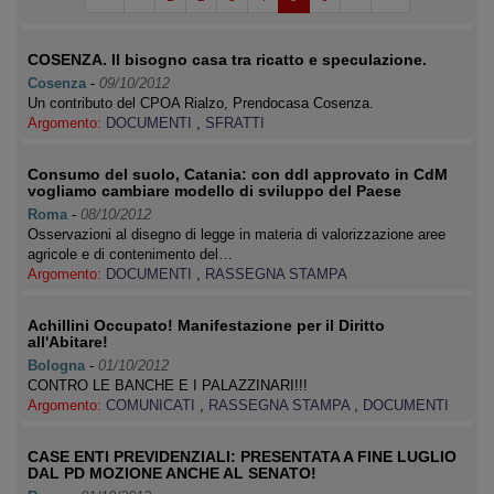
COSENZA. Il bisogno casa tra ricatto e speculazione.
Cosenza
-
09/10/2012
Un contributo del CPOA Rialzo, Prendocasa Cosenza.
Argomento:
DOCUMENTI
,
SFRATTI
Consumo del suolo, Catania: con ddl approvato in CdM
vogliamo cambiare modello di sviluppo del Paese
Roma
-
08/10/2012
Osservazioni al disegno di legge in materia di valorizzazione aree
agricole e di contenimento del…
Argomento:
DOCUMENTI
,
RASSEGNA STAMPA
Achillini Occupato! Manifestazione per il Diritto
all'Abitare!
Bologna
-
01/10/2012
CONTRO LE BANCHE E I PALAZZINARI!!!
Argomento:
COMUNICATI
,
RASSEGNA STAMPA
,
DOCUMENTI
CASE ENTI PREVIDENZIALI: PRESENTATA A FINE LUGLIO
DAL PD MOZIONE ANCHE AL SENATO!