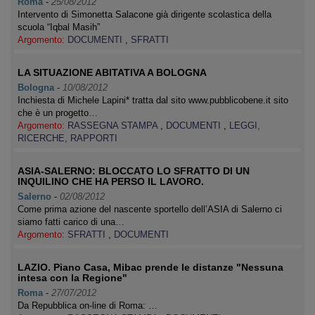
Roma
-
25/08/2012
Intervento di Simonetta Salacone già dirigente scolastica della
scuola “Iqbal Masih”
Argomento:
DOCUMENTI
,
SFRATTI
LA SITUAZIONE ABITATIVA A BOLOGNA
Bologna
-
10/08/2012
Inchiesta di Michele Lapini* tratta dal sito www.pubblicobene.it sito
che è un progetto…
Argomento:
RASSEGNA STAMPA
,
DOCUMENTI
,
LEGGI,
RICERCHE, RAPPORTI
ASIA-SALERNO: BLOCCATO LO SFRATTO DI UN
INQUILINO CHE HA PERSO IL LAVORO.
Salerno
-
02/08/2012
Come prima azione del nascente sportello dell’ASIA di Salerno ci
siamo fatti carico di una…
Argomento:
SFRATTI
,
DOCUMENTI
LAZIO. Piano Casa, Mibac prende le distanze "Nessuna
intesa con la Regione"
Roma
-
27/07/2012
Da Repubblica on-line di Roma: …