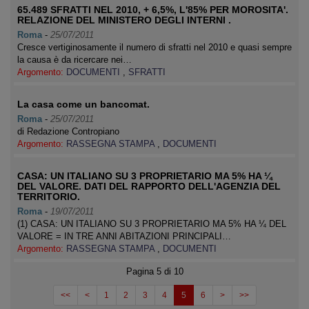
65.489 SFRATTI NEL 2010, + 6,5%, L'85% PER MOROSITA'.
RELAZIONE DEL MINISTERO DEGLI INTERNI .
Roma
-
25/07/2011
Cresce vertiginosamente il numero di sfratti nel 2010 e quasi sempre
la causa è da ricercare nei…
Argomento:
DOCUMENTI
,
SFRATTI
La casa come un bancomat.
Roma
-
25/07/2011
di Redazione Contropiano
Argomento:
RASSEGNA STAMPA
,
DOCUMENTI
CASA: UN ITALIANO SU 3 PROPRIETARIO MA 5% HA ¼
DEL VALORE. DATI DEL RAPPORTO DELL'AGENZIA DEL
TERRITORIO.
Roma
-
19/07/2011
(1) CASA: UN ITALIANO SU 3 PROPRIETARIO MA 5% HA ¼ DEL
VALORE = IN TRE ANNI ABITAZIONI PRINCIPALI…
Argomento:
RASSEGNA STAMPA
,
DOCUMENTI
Pagina 5 di 10
<<
<
1
2
3
4
5
6
>
>>