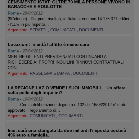
CENSIMENTO ISTAT: OLTRE 70 MILA PERSONE VIVONO IN
BARACCHE E ROULOTTE
Roma
-
28/04/2012
(9Colonne) - Dai primi risultati, in Italia si contano 14.176.371 edifici
- l'11% in più rispetto…
Argomento:
SFRATTI
,
COMUNICATI
,
DOCUMENTI
Locazioni: in città l'affitto è meno caro
Roma
-
27/04/2012
MENTRE GLI ENTI PREVIDENZIALI CONTINUANO A
RICHIEDERE AI PROPRI INQUILINI RINNOVI CONTRATTUALI
CON…
Argomento:
RASSEGNA STAMPA
,
DOCUMENTI
LA REGIONE LAZIO VENDE I SUOI IMMOBILI… Un affare
sulla pelle degli inquilini?
Roma
-
19/04/2012
Con la deliberazione di giunta n.102 del 16/03/2012 e’ stato
approvato il regolamento di…
Argomento:
COMUNICATI
,
DOCUMENTI
Imu, sarà una stangata da due miliardi l'imposta costerà
496 euro a famiglia.