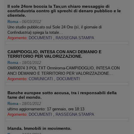
Il sole 24ore boccia la Tav,un chiaro messaggio di
confindustria contro gli sprechi di denaro pubblico e le
clientele.
Roma
-
06/03/2012
Uno studio pubblicato sul Sole 24 Ore (sì, il giornale di
Confindustria) spiega la totale…
Argomento:
DOCUMENTI
,
RASSEGNA STAMPA
CAMPIDOGLIO, INTESA CON ANCI DEMANIO E
TERRITORIO PER VALORIZZAZIONE.
Roma
-
18/01/2012
OMR0074 3 POL TXT Omniroma-CAMPIDOGLIO, INTESA CON
ANCI DEMANIO E TERRITORIO PER VALORIZZAZIONE…
Argomento:
COMUNICATI
,
DOCUMENTI
Banche europee sotto accusa, tra i responsabili della
fame del mondo.
Roma
-
18/01/2012
ultimo aggiornamento: 17 gennaio, ore 18:13
Argomento:
DOCUMENTI
,
RASSEGNA STAMPA
Irlanda. Immobili in movimento.