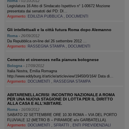
Roma
-
01/10/2012
Legislatura 16 Atto di Sindacato Ispettivo n° 1-00672 Mozione
presentata dai senatoti del PD: DI…
Argomento:
EDILIZIA PUBBLICA
,
DOCUMENTI
Gli intellettuali e la città futura Roma dopo Alemanno
Roma
-
26/09/2012
Da Repubblica on-line del 26 settembre 2012 …
Argomento:
RASSEGNA STAMPA
,
DOCUMENTI
Cemento et circenses nella pianura bolognese
Bologna
-
17/09/2012
Italia Nostra, Emilia Romagna
http://www.eddyburg.it/article/articleview/19450/0/164/ Data di…
Argomento:
DOCUMENTI
,
RASSEGNA STAMPA
ABITARENELLACRISI: INCONTRO NAZIONALE A ROMA
PER UNA NUOVA STAGIONE DI LOTTA PER IL DIRITTO
ALLA CASA E ALL'ABITARE.
Roma
-
16/09/2012
SABATO 22 SETTEMBRE ORE 10.30 ROMA – VIA DEL PORTO
FLUVIALE 12 (METRO B – PIRAMIDE e/o GARBATELLA).
Argomento:
DOCUMENTI
,
SFRATTI
,
ENTI PREVIDENZIALI