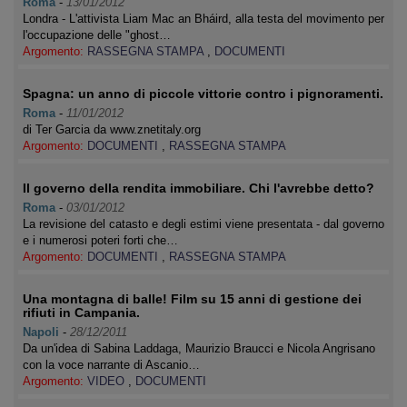
Roma
-
13/01/2012
Londra - L'attivista Liam Mac an Bháird, alla testa del movimento per
l'occupazione delle "ghost…
Argomento:
RASSEGNA STAMPA
,
DOCUMENTI
Spagna: un anno di piccole vittorie contro i pignoramenti.
Roma
-
11/01/2012
di Ter Garcia da www.znetitaly.org
Argomento:
DOCUMENTI
,
RASSEGNA STAMPA
Il governo della rendita immobiliare. Chi l'avrebbe detto?
Roma
-
03/01/2012
La revisione del catasto e degli estimi viene presentata - dal governo
e i numerosi poteri forti che…
Argomento:
DOCUMENTI
,
RASSEGNA STAMPA
Una montagna di balle! Film su 15 anni di gestione dei
rifiuti in Campania.
Napoli
-
28/12/2011
Da un'idea di Sabina Laddaga, Maurizio Braucci e Nicola Angrisano
con la voce narrante di Ascanio…
Argomento:
VIDEO
,
DOCUMENTI