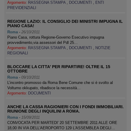
Argomento:
RASSEGNA STAMPA
,
DOCUMENTI
,
ENTI
PREVIDENZIALI
REGIONE LAZIO: IL CONSIGLIO DEI MINISTRI IMPUGNA IL
PIANO CASA!
Roma
-
26/10/2011
Piano Casa, rottura Regione-Governo Esecutivo impugna
provvedimento,via assessori del Pdl 25…
Argomento:
RASSEGNA STAMPA
,
DOCUMENTI
,
NOTIZIE
REGIONALI
BLOCCARE LA CITTA' PER RIPARTIRE! OLTRE IL 15
OTTOBRE
Roma
-
09/10/2011
L’incontro promosso da Roma Bene Comune che si è svolto al
Volturno okkupato, ribadisce la necessità…
Argomento:
DOCUMENTI
ANCHE LA CASSA RAGIONIERI CON I FONDI IMMOBILIARI.
RIUNIONE DEGLI INQUILINI A ROMA.
Roma
-
15/09/2011
CONVOCATA PER MARTEDI' 20 SETTEMBRE 2011 ALLE ORE
18,00 IN VIA DELL'AEROPORTO 129 L'ASSEMBLEA DEGLI…