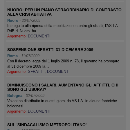
NUORO: PER UN PIANO STRAORDINARIO DI CONTRASTO
ALLA CRISI ABITATIVA
Nuoro
-
20/07/2009
In seguito alla ripresa della mobilitazione contro gli sfratti, l'AS.I.A.
RdB di Nuoro ha…
Argomento:
DOCUMENTI
SOSPENSIONE SFRATTI 31 DICEMBRE 2009
Roma
-
11/07/2009
Con il decreto legge del 1 luglio 2009 n. 78, il governo ha prorogato
al 31 dicembre 2009 la…
Argomento:
SFRATTI
,
DOCUMENTI
DIMINUISCONO I SALARI, AUMENTANO GLI AFFITTI. CHI
SONO GLI USURAI?
Bologna
-
02/07/2009
Volantino distribuito in questi giorni da AS.I.A. in alcune fabbriche
bolognesi
Argomento:
DOCUMENTI
SUL 'SINDACALISMO METROPOLITANO'