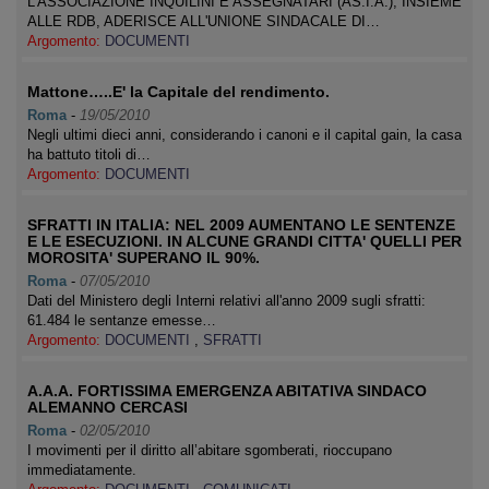
L'ASSOCIAZIONE INQUILINI E ASSEGNATARI (AS.I.A.), INSIEME
ALLE RDB, ADERISCE ALL'UNIONE SINDACALE DI…
Argomento:
DOCUMENTI
Mattone…..E' la Capitale del rendimento.
Roma
-
19/05/2010
Negli ultimi dieci anni, considerando i canoni e il capital gain, la casa
ha battuto titoli di…
Argomento:
DOCUMENTI
SFRATTI IN ITALIA: NEL 2009 AUMENTANO LE SENTENZE
E LE ESECUZIONI. IN ALCUNE GRANDI CITTA' QUELLI PER
MOROSITA' SUPERANO IL 90%.
Roma
-
07/05/2010
Dati del Ministero degli Interni relativi all'anno 2009 sugli sfratti:
61.484 le sentanze emesse…
Argomento:
DOCUMENTI
,
SFRATTI
A.A.A. FORTISSIMA EMERGENZA ABITATIVA SINDACO
ALEMANNO CERCASI
Roma
-
02/05/2010
I movimenti per il diritto all’abitare sgomberati, rioccupano
immediatamente.