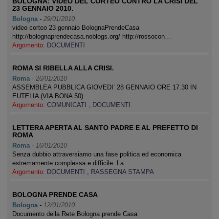
BOLOGNA: VIDEO DEL CORTEO CONTRO LA CRISI DEL
23 GENNAIO 2010.
Bologna
-
29/01/2010
video corteo 23 gennaio BolognaPrendeCasa
http://bolognaprendecasa.noblogs.org/ http://rossocon…
Argomento:
DOCUMENTI
ROMA SI RIBELLA ALLA CRISI.
Roma
-
26/01/2010
ASSEMBLEA PUBBLICA GIOVEDI’ 28 GENNAIO ORE 17.30 IN
EUTELIA (VIA BONA 50)
Argomento:
COMUNICATI
,
DOCUMENTI
LETTERA APERTA AL SANTO PADRE E AL PREFETTO DI
ROMA
Roma
-
16/01/2010
Senza dubbio attraversiamo una fase politica ed economica
estremamente complessa e difficile. La…
Argomento:
DOCUMENTI
,
RASSEGNA STAMPA
BOLOGNA PRENDE CASA
Bologna
-
12/01/2010
Documento della Rete Bologna prende Casa