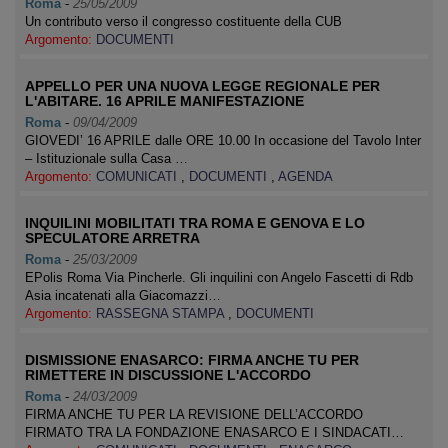
Roma
-
25/05/2009
Un contributo verso il congresso costituente della CUB
Argomento:
DOCUMENTI
APPELLO PER UNA NUOVA LEGGE REGIONALE PER
L'ABITARE. 16 APRILE MANIFESTAZIONE
Roma
-
09/04/2009
GIOVEDI’ 16 APRILE dalle ORE 10.00 In occasione del Tavolo Inter
– Istituzionale sulla Casa …
Argomento:
COMUNICATI
,
DOCUMENTI
,
AGENDA
INQUILINI MOBILITATI TRA ROMA E GENOVA E LO
SPECULATORE ARRETRA
Roma
-
25/03/2009
EPolis Roma Via Pincherle. Gli inquilini con Angelo Fascetti di Rdb
Asia incatenati alla Giacomazzi…
Argomento:
RASSEGNA STAMPA
,
DOCUMENTI
DISMISSIONE ENASARCO: FIRMA ANCHE TU PER
RIMETTERE IN DISCUSSIONE L'ACCORDO
Roma
-
24/03/2009
FIRMA ANCHE TU PER LA REVISIONE DELL’ACCORDO
FIRMATO TRA LA FONDAZIONE ENASARCO E I SINDACATI…