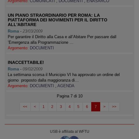
Argomento:
COMUNICATI
,
DOCUMENTI
,
ENASARCO
UN PIANO STRAORDINARIO PER ROMA: LA
PIATTAFORMA DEI MOVIMENTI PER IL DIRITTO
ALL'ABITARE
Roma
-
23/03/2009
Per garantire il Diritto alla Casa e all’Abitare Per passare dall
’Emergenza alla Programmazione …
Argomento:
DOCUMENTI
INACCETTABILE!
Roma
-
09/02/2009
La settimana scorsa il Municipio VI ha approvato un ordine del
giorno proposto dalla maggioranza di…
Argomento:
DOCUMENTI
,
AGENDA
Pagina 7 di 10
<<
<
1
2
3
4
5
6
7
>
>>
USB è affiliata al WFTU