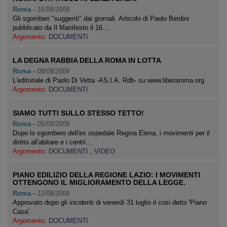
Roma
-
16/09/2009
Gli sgomberi "suggeriti" dai giornali. Articolo di Paolo Berdini
pubblicato da Il Manifesto il 16…
Argomento:
DOCUMENTI
LA DEGNA RABBIA DELLA ROMA IN LOTTA
Roma
-
08/09/2009
L'editoriale di Paolo Di Vetta -AS.I.A. Rdb- su www.liberaroma.org
Argomento:
DOCUMENTI
SIAMO TUTTI SULLO STESSO TETTO!
Roma
-
05/09/2009
Dopo lo sgombero dell'ex ospedale Regina Elena, i movimenti per il
diritto all'abitare e i centri…
Argomento:
DOCUMENTI
,
VIDEO
PIANO EDILIZIO DELLA REGIONE LAZIO: I MOVIMENTI
OTTENGONO IL MIGLIORAMENTO DELLA LEGGE.
Roma
-
12/08/2009
Approvato dopo gli incidenti di venerdì 31 luglio il cosi detto 'Piano
Casa'.
Argomento:
DOCUMENTI