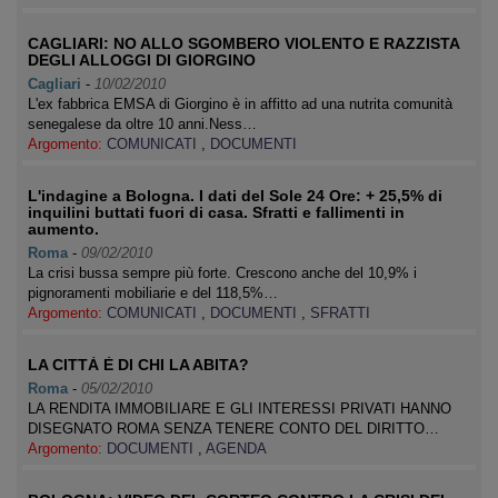
CAGLIARI: NO ALLO SGOMBERO VIOLENTO E RAZZISTA
DEGLI ALLOGGI DI GIORGINO
Cagliari
-
10/02/2010
L'ex fabbrica EMSA di Giorgino è in affitto ad una nutrita comunità
senegalese da oltre 10 anni.Ness…
Argomento:
COMUNICATI
,
DOCUMENTI
L'indagine a Bologna. I dati del Sole 24 Ore: + 25,5% di
inquilini buttati fuori di casa. Sfratti e fallimenti in
aumento.
Roma
-
09/02/2010
La crisi bussa sempre più forte. Crescono anche del 10,9% i
pignoramenti mobiliarie e del 118,5%…
Argomento:
COMUNICATI
,
DOCUMENTI
,
SFRATTI
LA CITTÀ È DI CHI LA ABITA?
Roma
-
05/02/2010
LA RENDITA IMMOBILIARE E GLI INTERESSI PRIVATI HANNO
DISEGNATO ROMA SENZA TENERE CONTO DEL DIRITTO…
Argomento:
DOCUMENTI
,
AGENDA