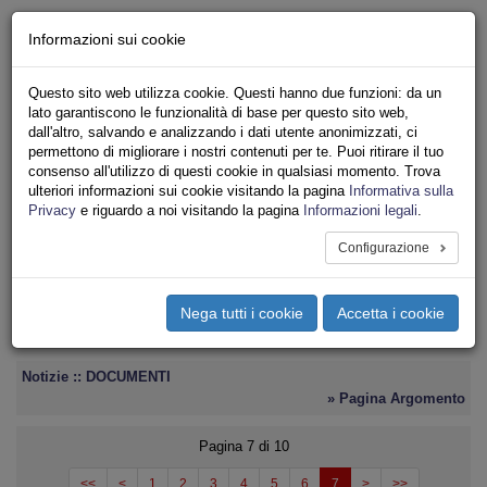
Chi siamo - Statuto
Informazioni sui cookie
Le nostre sedi
Servizi
Questo sito web utilizza cookie. Questi hanno due funzioni: da un
Iscriviti
lato garantiscono le funzionalità di base per questo sito web,
Ricerca
dall'altro, salvando e analizzando i dati utente anonimizzati, ci
Area Stampa
permettono di migliorare i nostri contenuti per te. Puoi ritirare il tuo
consenso all'utilizzo di questi cookie in qualsiasi momento. Trova
Privacy
ulteriori informazioni sui cookie visitando la pagina
Informativa sulla
ASSOCIAZIONI INQUILINI E ABITANTI
Privacy
e riguardo a noi visitando la pagina
Informazioni legali
.
Configurazione
Toggle
navigation
Nega tutti i cookie
Accetta i cookie
Menu del sito
Toggle
navigati
Notizie :: DOCUMENTI
» Pagina Argomento
Pagina 7 di 10
<<
<
1
2
3
4
5
6
7
>
>>