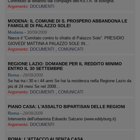
Contributo al dibattito dai compagni dell'AS.I.A. di Bologna.
Argomento:
DOCUMENTI
MODENA: IL COMUNE DI S. PROSPERO ABBANDONA LE
FAMIGLIE DI PALAZZO SOLE!
Modena
-
30/09/2009
Nasce il “Comitato contro lo sfratto di Palazzo Sole”. PRESIDIO
GIOVEDI' MATTINA A PALAZZO SOLE IN…
Argomento:
DOCUMENTI
,
COMUNICATI
REGIONE LAZIO: DOMANDE PER IL REDDITO MINIMO
ENTRO IL 30 SETTEMBRE
Roma
-
29/09/2009
Se hai tra i 30 e i 44 anni Se hai la residenza nella Regione Lazio da
più di 24 mesi Se nel 2008…
Argomento:
DOCUMENTI
,
COMUNICATI
PIANO CASA: L'ASSALTO BIPARTISAN DELLE REGIONI
Roma
-
29/09/2009
Intervento dell'urbanista Edoardo Salzano (www.eddyburg.it)
Argomento:
DOCUMENTI
ROMA: L'ATTACCO AI SENZA CASA.