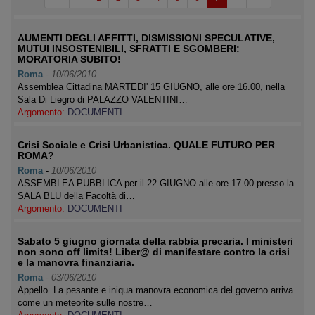
AUMENTI DEGLI AFFITTI, DISMISSIONI SPECULATIVE,
MUTUI INSOSTENIBILI, SFRATTI E SGOMBERI:
MORATORIA SUBITO!
Roma
-
10/06/2010
Assemblea Cittadina MARTEDI' 15 GIUGNO, alle ore 16.00, nella
Sala Di Liegro di PALAZZO VALENTINI…
Argomento:
DOCUMENTI
Crisi Sociale e Crisi Urbanistica. QUALE FUTURO PER
ROMA?
Roma
-
10/06/2010
ASSEMBLEA PUBBLICA per il 22 GIUGNO alle ore 17.00 presso la
SALA BLU della Facoltà di…
Argomento:
DOCUMENTI
Sabato 5 giugno giornata della rabbia precaria. I ministeri
non sono off limits! Liber@ di manifestare contro la crisi
e la manovra finanziaria.
Roma
-
03/06/2010
Appello. La pesante e iniqua manovra economica del governo arriva
come un meteorite sulle nostre…