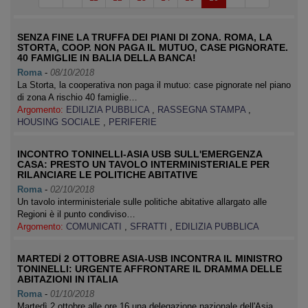
SENZA FINE LA TRUFFA DEI PIANI DI ZONA. ROMA, LA
STORTA, COOP. NON PAGA IL MUTUO, CASE PIGNORATE.
40 FAMIGLIE IN BALIA DELLA BANCA!
Roma
-
08/10/2018
La Storta, la cooperativa non paga il mutuo: case pignorate nel piano
di zona A rischio 40 famiglie…
Argomento:
EDILIZIA PUBBLICA
,
RASSEGNA STAMPA
,
HOUSING SOCIALE
,
PERIFERIE
INCONTRO TONINELLI-ASIA USB SULL'EMERGENZA
CASA: PRESTO UN TAVOLO INTERMINISTERIALE PER
RILANCIARE LE POLITICHE ABITATIVE
Roma
-
02/10/2018
Un tavolo interministeriale sulle politiche abitative allargato alle
Regioni è il punto condiviso…
Argomento:
COMUNICATI
,
SFRATTI
,
EDILIZIA PUBBLICA
MARTEDÌ 2 OTTOBRE ASIA-USB INCONTRA IL MINISTRO
TONINELLI: URGENTE AFFRONTARE IL DRAMMA DELLE
ABITAZIONI IN ITALIA
Roma
-
01/10/2018
Martedì 2 ottobre alle ore 16 una delegazione nazionale dell'Asia