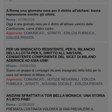
A Roma una giornata nera per il diritto all'abitare: basta
repressione contro gli ultimi.
Roma
-
07/09/2018
Oggi è una giornata nera per il diritto all’abitare sancito dalla
Costituzione, come d’altro canto…
Argomento:
COMUNICATI
,
SFRATTI
,
EDILIZIA PUBBLICA
,
EDILIZIA PRIVATA
PER UN SINDACATO RESISTENTE, PER IL RILANCIO
DELLA LOTTA PER IL DIRITTO ALL'ABITARE,
CONSISTENTE COMPONENTE DEL SICET DI MILANO
ADERISCE AD ASIA-USB!
Milano
-
03/09/2018
Siamo un gruppo di compagni da anni impegnato nella lotta per la
casa sul territorio di Milano che,…
Argomento:
COMUNICATI
,
NOTIZIE REGIONALI
,
EDILIZIA
PUBBLICA
,
SFRATTI
,
HOUSING SOCIALE
,
EDILIZIA PRIVATA
ANZIANI SFRATTATI A TOR BELLA MONACA: UNA STORIA
A LIETO FINE!
Roma
-
11/08/2018
PREMIATA L'OSTINATA VOLONTÀ DI FAR PREVALERE IL