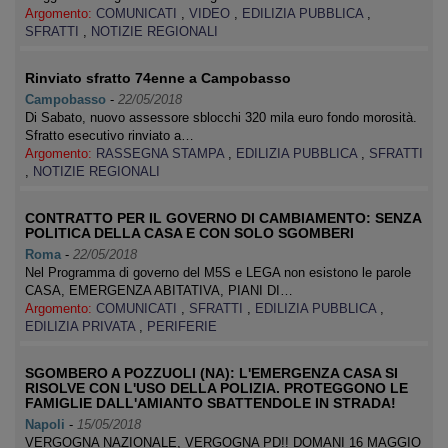
Argomento:
COMUNICATI
,
VIDEO
,
EDILIZIA PUBBLICA
,
SFRATTI
,
NOTIZIE REGIONALI
Rinviato sfratto 74enne a Campobasso
Campobasso
-
22/05/2018
Di Sabato, nuovo assessore sblocchi 320 mila euro fondo morosità.
Sfratto esecutivo rinviato a…
Argomento:
RASSEGNA STAMPA
,
EDILIZIA PUBBLICA
,
SFRATTI
,
NOTIZIE REGIONALI
CONTRATTO PER IL GOVERNO DI CAMBIAMENTO: SENZA
POLITICA DELLA CASA E CON SOLO SGOMBERI
Roma
-
22/05/2018
Nel Programma di governo del M5S e LEGA non esistono le parole
CASA, EMERGENZA ABITATIVA, PIANI DI…
Argomento:
COMUNICATI
,
SFRATTI
,
EDILIZIA PUBBLICA
,
EDILIZIA PRIVATA
,
PERIFERIE
SGOMBERO A POZZUOLI (NA): L'EMERGENZA CASA SI
RISOLVE CON L'USO DELLA POLIZIA. PROTEGGONO LE
FAMIGLIE DALL'AMIANTO SBATTENDOLE IN STRADA!
Napoli
-
15/05/2018
VERGOGNA NAZIONALE, VERGOGNA PD!! DOMANI 16 MAGGIO