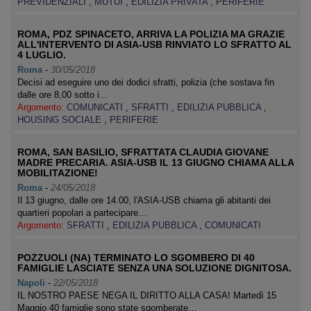
PREVIDENZIALI
,
MUTUI
,
EDILIZIA PRIVATA
,
PERIFERIE
ROMA, PDZ SPINACETO, ARRIVA LA POLIZIA MA GRAZIE
ALL'INTERVENTO DI ASIA-USB RINVIATO LO SFRATTO AL
4 LUGLIO.
Roma
-
30/05/2018
Decisi ad eseguire uno dei dodici sfratti, polizia (che sostava fin
dalle ore 8,00 sotto i…
Argomento:
COMUNICATI
,
SFRATTI
,
EDILIZIA PUBBLICA
,
HOUSING SOCIALE
,
PERIFERIE
ROMA, SAN BASILIO, SFRATTATA CLAUDIA GIOVANE
MADRE PRECARIA. ASIA-USB IL 13 GIUGNO CHIAMA ALLA
MOBILITAZIONE!
Roma
-
24/05/2018
Il 13 giugno, dalle ore 14.00, l'ASIA-USB chiama gli abitanti dei
quartieri popolari a partecipare…
Argomento:
SFRATTI
,
EDILIZIA PUBBLICA
,
COMUNICATI
POZZUOLI (NA) TERMINATO LO SGOMBERO DI 40
FAMIGLIE LASCIATE SENZA UNA SOLUZIONE DIGNITOSA.
Napoli
-
22/05/2018
IL NOSTRO PAESE NEGA IL DIRITTO ALLA CASA! Martedì 15
Maggio 40 famiglie sono state sgomberate…