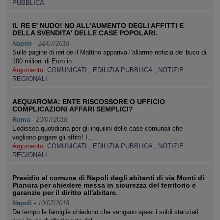
PUBBLICA
IL RE E' NUDO! NO ALL'AUMENTO DEGLI AFFITTI E
DELLA SVENDITA' DELLE CASE POPOLARI.
Napoli
-
24/07/2018
Sulle pagine di ieri de il Mattino appariva l’allarme notizia del buco di
100 milioni di Euro in…
Argomento:
COMUNICATI
,
EDILIZIA PUBBLICA
,
NOTIZIE
REGIONALI
AEQUAROMA: ENTE RISCOSSORE O UFFICIO
COMPLICAZIONI AFFARI SEMPLICI?
Roma
-
23/07/2018
L’odissea quotidiana per gli inquilini delle case comunali che
vogliono pagare gli affitti! I…
Argomento:
COMUNICATI
,
EDILIZIA PUBBLICA
,
NOTIZIE
REGIONALI
Presidio al comune di Napoli degli abitanti di via Monti di
Pianura per chiedere messa in sicurezza del territorio e
garanzie per il diritto all'abitare.
Napoli
-
10/07/2018
Da tempo le famiglie chiedono che vengano spesi i soldi stanziati