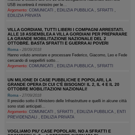
USB incontrerà il ministro per le…
Argomento:
COMUNICATI
,
EDILIZIA PUBBLICA
,
SFRATTI
,
EDILIZIA PRIVATA
VILLA GORDIANI, TUTTI LIBERI I COMPAGNI ARRESTATI.
ALLE 18 ASSEMBLEA A VILLA GORDIANI PER PREPARARE
LA GRANDE MOBILITAZIONE NAZIONALE DEL 2
OTTOBRE. BASTA SFRATTI E GUERRA AI POVERI
Roma
-
28/09/2018
Hanno voluto arrestare e processare Federico, Giacomo, Leo e Fede
cercando di seppellirli sotto…
Argomento:
COMUNICATI
,
EDILIZIA PUBBLICA
,
SFRATTI
UN MILIONE DI CASE PUBBLICHE E POPOLARI, LA
GRANDE OPERA DI CUI C'È BISOGNO! IL 2, IL 4 E IL 20
OTTOBRE MOBILITAZIONI NAZIONALI!
Roma
-
27/09/2018
Il presidio sotto il Ministero delle Infrastrutture e quelli in alcune città
sono stati anticipati…
Argomento:
COMUNICATI
,
SFRATTI
,
EDILIZIA PUBBLICA
,
ENTI
PREVIDENZIALI
,
EDILIZIA PRIVATA
VOGLIAMO PIU' CASE POPOLARI, NO A SFRATTI E