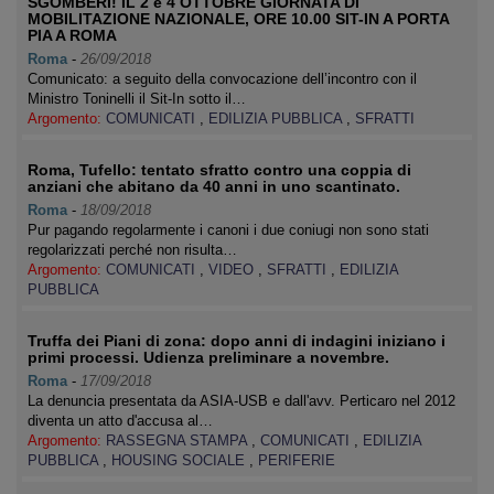
SGOMBERI! IL 2 e 4 OTTOBRE GIORNATA DI
MOBILITAZIONE NAZIONALE, ORE 10.00 SIT-IN A PORTA
PIA A ROMA
Roma
-
26/09/2018
Comunicato: a seguito della convocazione dell’incontro con il
Ministro Toninelli il Sit-In sotto il…
Argomento:
COMUNICATI
,
EDILIZIA PUBBLICA
,
SFRATTI
Roma, Tufello: tentato sfratto contro una coppia di
anziani che abitano da 40 anni in uno scantinato.
Roma
-
18/09/2018
Pur pagando regolarmente i canoni i due coniugi non sono stati
regolarizzati perché non risulta…
Argomento:
COMUNICATI
,
VIDEO
,
SFRATTI
,
EDILIZIA
PUBBLICA
Truffa dei Piani di zona: dopo anni di indagini iniziano i
primi processi. Udienza preliminare a novembre.
Roma
-
17/09/2018
La denuncia presentata da ASIA-USB e dall'avv. Perticaro nel 2012
diventa un atto d'accusa al…
Argomento:
RASSEGNA STAMPA
,
COMUNICATI
,
EDILIZIA
PUBBLICA
,
HOUSING SOCIALE
,
PERIFERIE