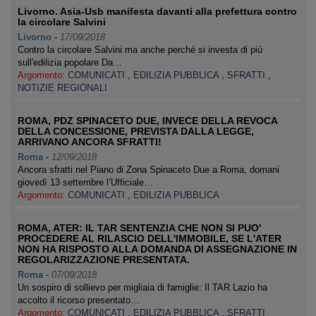
Livorno. Asia-Usb manifesta davanti alla prefettura contro
la circolare Salvini
Livorno
-
17/09/2018
Contro la circolare Salvini ma anche perché si investa di più
sull'edilizia popolare Da…
Argomento:
COMUNICATI
,
EDILIZIA PUBBLICA
,
SFRATTI
,
NOTIZIE REGIONALI
ROMA, PDZ SPINACETO DUE, INVECE DELLA REVOCA
DELLA CONCESSIONE, PREVISTA DALLA LEGGE,
ARRIVANO ANCORA SFRATTI!
Roma
-
12/09/2018
Ancora sfratti nel Piano di Zona Spinaceto Due a Roma, domani
giovedì 13 settembre l’Ufficiale…
Argomento:
COMUNICATI
,
EDILIZIA PUBBLICA
ROMA, ATER: IL TAR SENTENZIA CHE NON SI PUO'
PROCEDERE AL RILASCIO DELL'IMMOBILE, SE L'ATER
NON HA RISPOSTO ALLA DOMANDA DI ASSEGNAZIONE IN
REGOLARIZZAZIONE PRESENTATA.
Roma
-
07/09/2018
Un sospiro di sollievo per migliaia di famiglie: Il TAR Lazio ha
accolto il ricorso presentato…
Argomento:
COMUNICATI
,
EDILIZIA PUBBLICA
,
SFRATTI