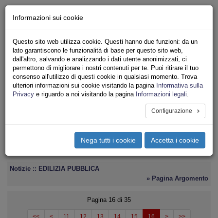
Chi siamo - Statuto
Informazioni sui cookie
Le nostre sedi
Servizi
Questo sito web utilizza cookie. Questi hanno due funzioni: da un
Iscriviti
lato garantiscono le funzionalità di base per questo sito web,
Ricerca
dall'altro, salvando e analizzando i dati utente anonimizzati, ci
Area Stampa
permettono di migliorare i nostri contenuti per te. Puoi ritirare il tuo
consenso all'utilizzo di questi cookie in qualsiasi momento. Trova
Privacy
ulteriori informazioni sui cookie visitando la pagina
Informativa sulla
ASSOCIAZIONI INQUILINI E ABITANTI
Privacy
e riguardo a noi visitando la pagina
Informazioni legali
.
Configurazione
Toggle
navigation
Nega tutti i cookie
Accetta i cookie
Menu del sito
Toggle
navigati
Notizie :: EDILIZIA PUBBLICA
» Pagina Argomento
Pagina 16 di 35
<<
<
11
12
13
14
15
16
>
>>