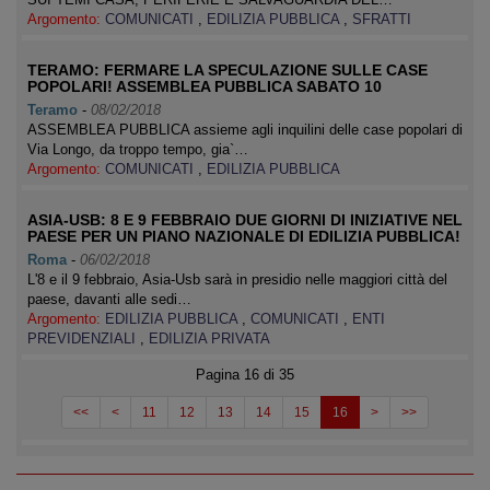
Argomento:
COMUNICATI
,
EDILIZIA PUBBLICA
,
SFRATTI
TERAMO: FERMARE LA SPECULAZIONE SULLE CASE
POPOLARI! ASSEMBLEA PUBBLICA SABATO 10
Teramo
-
08/02/2018
ASSEMBLEA PUBBLICA assieme agli inquilini delle case popolari di
Via Longo, da troppo tempo, gia`…
Argomento:
COMUNICATI
,
EDILIZIA PUBBLICA
ASIA-USB: 8 E 9 FEBBRAIO DUE GIORNI DI INIZIATIVE NEL
PAESE PER UN PIANO NAZIONALE DI EDILIZIA PUBBLICA!
Roma
-
06/02/2018
L'8 e il 9 febbraio, Asia-Usb sarà in presidio nelle maggiori città del
paese, davanti alle sedi…
Argomento:
EDILIZIA PUBBLICA
,
COMUNICATI
,
ENTI
PREVIDENZIALI
,
EDILIZIA PRIVATA
Pagina 16 di 35
<<
<
11
12
13
14
15
16
>
>>