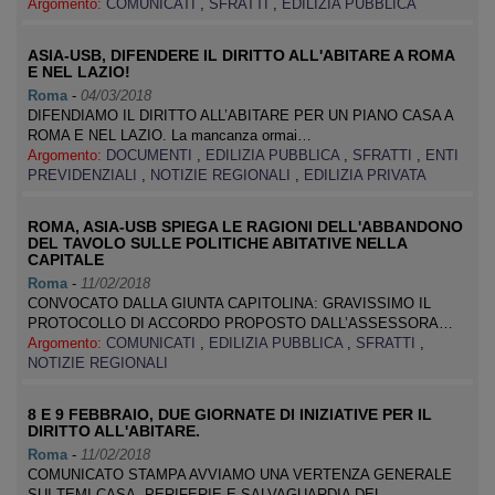
Argomento:
COMUNICATI
,
SFRATTI
,
EDILIZIA PUBBLICA
ASIA-USB, DIFENDERE IL DIRITTO ALL'ABITARE A ROMA
E NEL LAZIO!
Roma
-
04/03/2018
DIFENDIAMO IL DIRITTO ALL’ABITARE PER UN PIANO CASA A
ROMA E NEL LAZIO. La mancanza ormai…
Argomento:
DOCUMENTI
,
EDILIZIA PUBBLICA
,
SFRATTI
,
ENTI
PREVIDENZIALI
,
NOTIZIE REGIONALI
,
EDILIZIA PRIVATA
ROMA, ASIA-USB SPIEGA LE RAGIONI DELL'ABBANDONO
DEL TAVOLO SULLE POLITICHE ABITATIVE NELLA
CAPITALE
Roma
-
11/02/2018
CONVOCATO DALLA GIUNTA CAPITOLINA: GRAVISSIMO IL
PROTOCOLLO DI ACCORDO PROPOSTO DALL’ASSESSORA…
Argomento:
COMUNICATI
,
EDILIZIA PUBBLICA
,
SFRATTI
,
NOTIZIE REGIONALI
8 E 9 FEBBRAIO, DUE GIORNATE DI INIZIATIVE PER IL
DIRITTO ALL'ABITARE.
Roma
-
11/02/2018
COMUNICATO STAMPA AVVIAMO UNA VERTENZA GENERALE
SUI TEMI CASA, PERIFERIE E SALVAGUARDIA DEL…