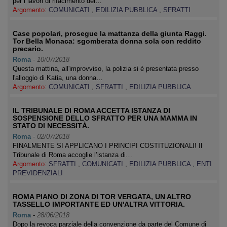
per i lavori di rifacimento del…
Argomento:
COMUNICATI
,
EDILIZIA PUBBLICA
,
SFRATTI
Case popolari, prosegue la mattanza della giunta Raggi.
Tor Bella Monaca: sgomberata donna sola con reddito
precario.
Roma
-
10/07/2018
Questa mattina, all'improvviso, la polizia si è presentata presso
l'alloggio di Katia, una donna…
Argomento:
COMUNICATI
,
SFRATTI
,
EDILIZIA PUBBLICA
IL TRIBUNALE DI ROMA ACCETTA ISTANZA DI
SOSPENSIONE DELLO SFRATTO PER UNA MAMMA IN
STATO DI NECESSITÀ.
Roma
-
02/07/2018
FINALMENTE SI APPLICANO I PRINCIPI COSTITUZIONALI! Il
Tribunale di Roma accoglie l’istanza di…
Argomento:
SFRATTI
,
COMUNICATI
,
EDILIZIA PUBBLICA
,
ENTI
PREVIDENZIALI
ROMA PIANO DI ZONA DI TOR VERGATA, UN ALTRO
TASSELLO IMPORTANTE ED UN'ALTRA VITTORIA.
Roma
-
28/06/2018
Dopo la revoca parziale della convenzione da parte del Comune di