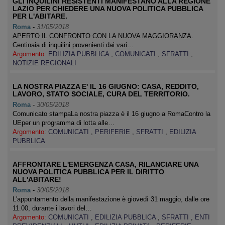
GLI INQUILINI RESISTENTI MANIFESTANO ALLA REGIONE
LAZIO PER CHIEDERE UNA NUOVA POLITICA PUBBLICA
PER L'ABITARE.
Roma
-
31/05/2018
APERTO IL CONFRONTO CON LA NUOVA MAGGIORANZA.
Centinaia di inquilini provenienti dai vari…
Argomento:
EDILIZIA PUBBLICA
,
COMUNICATI
,
SFRATTI
,
NOTIZIE REGIONALI
LA NOSTRA PIAZZA E' IL 16 GIUGNO: CASA, REDDITO,
LAVORO, STATO SOCIALE, CURA DEL TERRITORIO.
Roma
-
30/05/2018
Comunicato stampaLa nostra piazza è il 16 giugno a RomaContro la
UEper un programma di lotta alle…
Argomento:
COMUNICATI
,
PERIFERIE
,
SFRATTI
,
EDILIZIA
PUBBLICA
AFFRONTARE L'EMERGENZA CASA, RILANCIARE UNA
NUOVA POLITICA PUBBLICA PER IL DIRITTO
ALL'ABITARE!
Roma
-
30/05/2018
L'appuntamento della manifestazione è giovedì 31 maggio, dalle ore
11.00, durante i lavori del…
Argomento:
COMUNICATI
,
EDILIZIA PUBBLICA
,
SFRATTI
,
ENTI